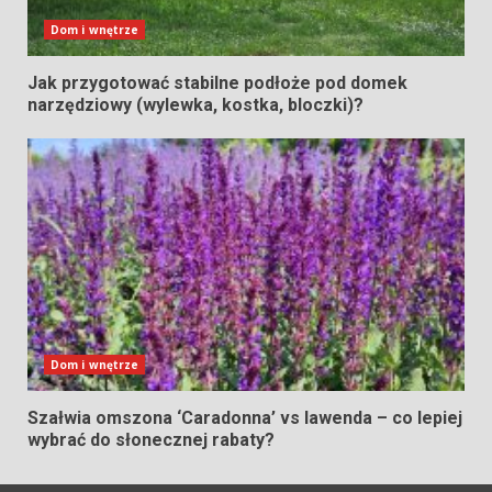
Dom i wnętrze
Jak przygotować stabilne podłoże pod domek
narzędziowy (wylewka, kostka, bloczki)?
Dom i wnętrze
Szałwia omszona ‘Caradonna’ vs lawenda – co lepiej
wybrać do słonecznej rabaty?