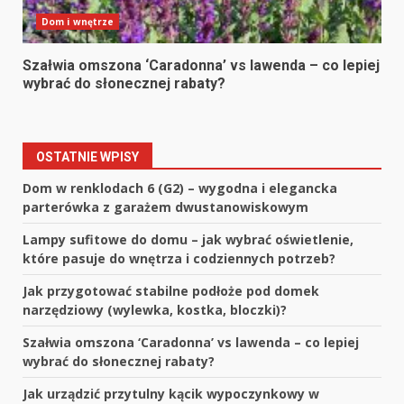
Dom i wnętrze
Szałwia omszona ‘Caradonna’ vs lawenda – co lepiej
wybrać do słonecznej rabaty?
OSTATNIE WPISY
Dom w renklodach 6 (G2) – wygodna i elegancka
parterówka z garażem dwustanowiskowym
Lampy sufitowe do domu – jak wybrać oświetlenie,
które pasuje do wnętrza i codziennych potrzeb?
Jak przygotować stabilne podłoże pod domek
narzędziowy (wylewka, kostka, bloczki)?
Szałwia omszona ‘Caradonna’ vs lawenda – co lepiej
wybrać do słonecznej rabaty?
Jak urządzić przytulny kącik wypoczynkowy w