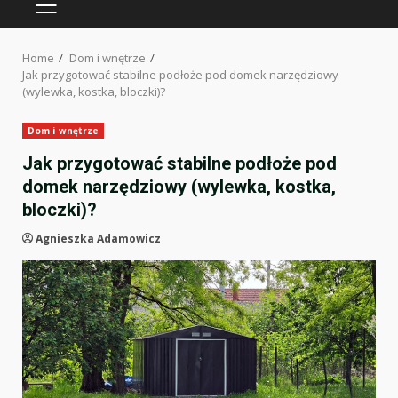
PRIMARY
MENU
Home
Dom i wnętrze
Jak przygotować stabilne podłoże pod domek narzędziowy
(wylewka, kostka, bloczki)?
Dom i wnętrze
Jak przygotować stabilne podłoże pod
domek narzędziowy (wylewka, kostka,
bloczki)?
Agnieszka Adamowicz