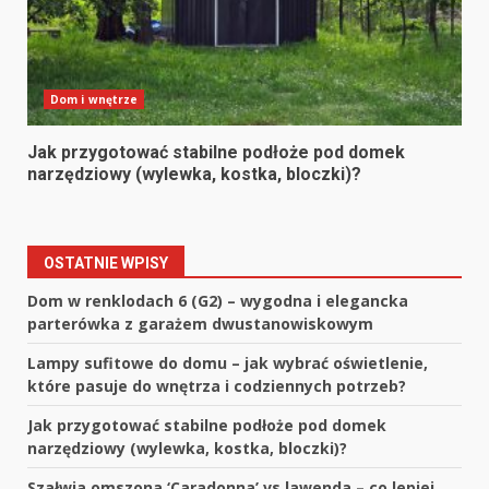
Dom i wnętrze
Jak przygotować stabilne podłoże pod domek
narzędziowy (wylewka, kostka, bloczki)?
OSTATNIE WPISY
Dom w renklodach 6 (G2) – wygodna i elegancka
parterówka z garażem dwustanowiskowym
Lampy sufitowe do domu – jak wybrać oświetlenie,
które pasuje do wnętrza i codziennych potrzeb?
Jak przygotować stabilne podłoże pod domek
narzędziowy (wylewka, kostka, bloczki)?
Szałwia omszona ‘Caradonna’ vs lawenda – co lepiej