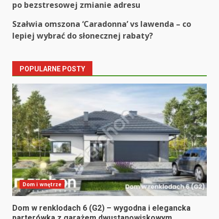
po bezstresowej zmianie adresu
navigation
Szałwia omszona ‘Caradonna’ vs lawenda – co
lepiej wybrać do słonecznej rabaty?
POPULARNE POSTY
Dom i wnętrze
Dom w renklodach 6 (G2) – wygodna i elegancka
parterówka z garażem dwustanowiskowym