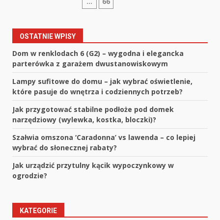
…
66
wpisów
OSTATNIE WPISY
Dom w renklodach 6 (G2) – wygodna i elegancka
parterówka z garażem dwustanowiskowym
Lampy sufitowe do domu – jak wybrać oświetlenie,
które pasuje do wnętrza i codziennych potrzeb?
Jak przygotować stabilne podłoże pod domek
narzędziowy (wylewka, kostka, bloczki)?
Szałwia omszona ‘Caradonna’ vs lawenda – co lepiej
wybrać do słonecznej rabaty?
Jak urządzić przytulny kącik wypoczynkowy w
ogrodzie?
KATEGORIE