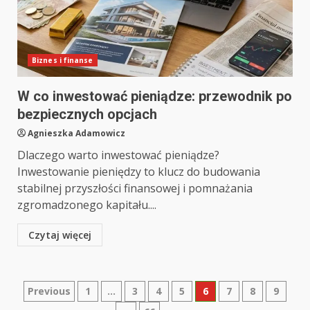
Biznes i finanse
W co inwestować pieniądze: przewodnik po
bezpiecznych opcjach
Agnieszka Adamowicz
Dlaczego warto inwestować pieniądze?
Inwestowanie pieniędzy to klucz do budowania
stabilnej przyszłości finansowej i pomnażania
zgromadzonego kapitału....
Czytaj więcej
Stronicowanie
Previous
1
…
3
4
5
6
7
8
9