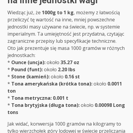
na inne jednostki wagi
Wiedząc już, że
1000g to 1 kg
, możemy z łatwością
przeliczyć tę wartość na inne, mniej powszechne
jednostki masy używane na świecie, np. w systemie
imperialnym. Ta umiejętność jest przydatna, czytając
zagraniczne przepisy lub specyfikacje techniczne.
Oto jak prezentuje się masa 1000 gramów w różnych
jednostkach:
*
Ounce (uncja):
około
35.27 oz
*
Pound (funt):
około
2.20 lbs
*
Stone (kamień):
około
0.16 st
*
Tona amerykańska (krótka tona):
około
0.0011
ton
*
Tona metryczna:
0.001 t
*
Tona brytyjska (długa tona):
około
0.00098 Long
tons
Jak widać, konwersja 1000 gramów na kilogramy to
tylko wierzchołek góry lodowej w świecie przeliczania