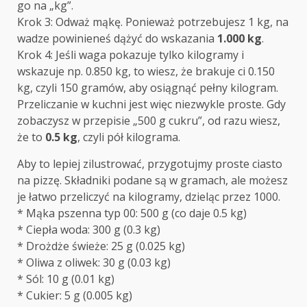
go na „kg”.
Krok 3: Odważ mąkę. Ponieważ potrzebujesz 1 kg, na
wadze powinieneś dążyć do wskazania
1.000 kg
.
Krok 4: Jeśli waga pokazuje tylko kilogramy i
wskazuje np. 0.850 kg, to wiesz, że brakuje ci 0.150
kg, czyli 150 gramów, aby osiągnąć pełny kilogram.
Przeliczanie w kuchni jest więc niezwykle proste. Gdy
zobaczysz w przepisie „500 g cukru”, od razu wiesz,
że to
0.5 kg
, czyli pół kilograma.
Aby to lepiej zilustrować, przygotujmy proste ciasto
na pizzę. Składniki podane są w gramach, ale możesz
je łatwo przeliczyć na kilogramy, dzieląc przez 1000.
* Mąka pszenna typ 00: 500 g (co daje 0.5 kg)
* Ciepła woda: 300 g (0.3 kg)
* Drożdże świeże: 25 g (0.025 kg)
* Oliwa z oliwek: 30 g (0.03 kg)
* Sól: 10 g (0.01 kg)
* Cukier: 5 g (0.005 kg)