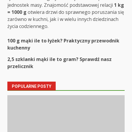
jednostek masy. Znajomość podstawowej relacji
1 kg
= 1000 g
otwiera drzwi do sprawnego poruszania się
zarówno w kuchni, jak i w wielu innych dziedzinach
życia codziennego.
Post
100 g mąki ile to łyżek? Praktyczny przewodnik
kuchenny
navigation
2,5 szklanki mąki ile to gram? Sprawdź nasz
przelicznik
POPULARNE POSTY