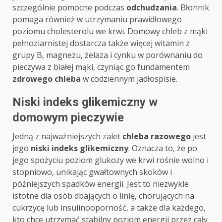
szczególnie pomocne podczas
odchudzania
. Błonnik
pomaga również w utrzymaniu prawidłowego
poziomu cholesterolu we krwi. Domowy chleb z mąki
pełnoziarnistej dostarcza także więcej witamin z
grupy B, magnezu, żelaza i cynku w porównaniu do
pieczywa z białej mąki, czyniąc go fundamentem
zdrowego chleba
w codziennym jadłospisie.
Niski indeks glikemiczny w
domowym pieczywie
Jedną z najważniejszych zalet
chleba razowego
jest
jego
niski indeks glikemiczny
. Oznacza to, że po
jego spożyciu poziom glukozy we krwi rośnie wolno i
stopniowo, unikając gwałtownych skoków i
późniejszych spadków energii. Jest to niezwykle
istotne dla osób dbających o linię, chorujących na
cukrzycę lub insulinooporność, a także dla każdego,
kto chce utrzymać stabilny poziom energii przez cały