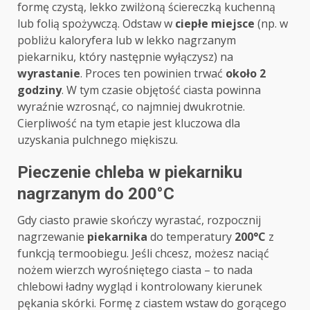
formę czystą, lekko zwilżoną ściereczką kuchenną
lub folią spożywczą. Odstaw w
ciepłe miejsce
(np. w
pobliżu kaloryfera lub w lekko nagrzanym
piekarniku, który następnie wyłączysz) na
wyrastanie
. Proces ten powinien trwać
około 2
godziny
. W tym czasie objętość ciasta powinna
wyraźnie wzrosnąć, co najmniej dwukrotnie.
Cierpliwość na tym etapie jest kluczowa dla
uzyskania pulchnego miękiszu.
Pieczenie chleba w piekarniku
nagrzanym do 200°C
Gdy ciasto prawie skończy wyrastać, rozpocznij
nagrzewanie
piekarnika
do temperatury
200°C
z
funkcją termoobiegu. Jeśli chcesz, możesz naciąć
nożem wierzch wyrośniętego ciasta – to nada
chlebowi ładny wygląd i kontrolowany kierunek
pękania skórki. Formę z ciastem wstaw do gorącego