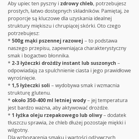
Aby upiec ten pyszny i
zdrowy chleb
, potrzebujesz
prostych, łatwo dostępnych składników. Pamiętaj, że
proporcje są kluczowe dla uzyskania idealnej
struktury miękiszu i chrupiącej skórki. Oto czego
potrzebujesz:
*
500g mąki pszennej razowej
– to podstawa
naszego przepisu, zapewniająca charakterystyczny
smak i bogactwo błonnika.
*
2-3 łyżeczki drożdży instant lub suszonych
–
odpowiadają za spulchnienie ciasta i jego prawidłowe
wyrośnięcie.
*
1,5 łyżeczki soli
– wydobywa smak i wzmacnia
strukturę glutenu.
*
około 350-400 ml letniej wody
– jej temperatura
jest bardzo ważna, aby aktywować drożdże.
*
1 łyżka oleju rzepakowego lub oliwy
– dodatek
tłuszczu sprawia, że chleb dłużej pozostaje miękki i
wilgotny.
Dla wzbogacenia smaku i wartości odżywczych