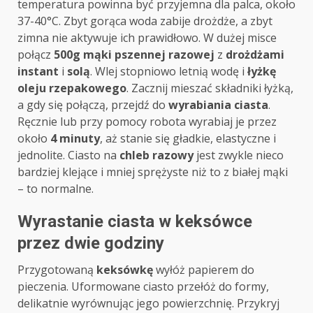
temperatura powinna być przyjemna dla palca, około
37-40°C. Zbyt gorąca woda zabije drożdże, a zbyt
zimna nie aktywuje ich prawidłowo. W dużej misce
połącz
500g mąki pszennej razowej
z
drożdżami
instant
i
solą
. Wlej stopniowo letnią wodę i
łyżkę
oleju rzepakowego
. Zacznij mieszać składniki łyżką,
a gdy się połączą, przejdź do
wyrabiania ciasta
.
Ręcznie lub przy pomocy robota wyrabiaj je przez
około
4 minuty
, aż stanie się gładkie, elastyczne i
jednolite. Ciasto na
chleb razowy
jest zwykle nieco
bardziej klejące i mniej sprężyste niż to z białej mąki
– to normalne.
Wyrastanie ciasta w keksówce
przez dwie godziny
Przygotowaną
keksówkę
wyłóż papierem do
pieczenia. Uformowane ciasto przełóż do formy,
delikatnie wyrównując jego powierzchnię. Przykryj