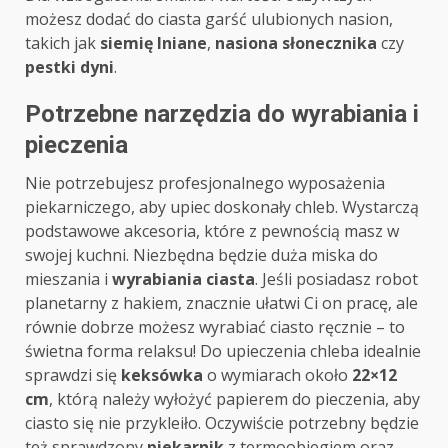
możesz dodać do ciasta garść ulubionych nasion,
takich jak
siemię lniane
,
nasiona słonecznika
czy
pestki dyni
.
Potrzebne narzędzia do wyrabiania i
pieczenia
Nie potrzebujesz profesjonalnego wyposażenia
piekarniczego, aby upiec doskonały chleb. Wystarczą
podstawowe akcesoria, które z pewnością masz w
swojej kuchni. Niezbędna będzie duża miska do
mieszania i
wyrabiania ciasta
. Jeśli posiadasz robot
planetarny z hakiem, znacznie ułatwi Ci on pracę, ale
równie dobrze możesz wyrabiać ciasto ręcznie – to
świetna forma relaksu! Do upieczenia chleba idealnie
sprawdzi się
keksówka
o wymiarach około
22×12
cm
, którą należy wyłożyć papierem do pieczenia, aby
ciasto się nie przykleiło. Oczywiście potrzebny będzie
też sprawdzony
piekarnik
z termoobiegiem oraz