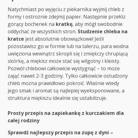
Natychmiast po wyjęciu z piekarnika wyjmij chleb z
formy i ostrożnie zdejmij papier. Następnie przełóż
gorący bochenek na
kratkę
, aby mógł swobodnie
oddychać ze wszystkich stron.
Studzenie chleba na
kratce
jest absolutnie obowiązkowe! Jeśli
pozostawisz go w formie lub na talerzu, para wodna
uwięziona wewnątrz skropli się i zmiękczy chrupiącą
skórkę, a miękisz może stać się wilgotny i kleisty.
Pozwól chlebowi całkowicie wystygnąć – to może
zająć nawet 2-3 godziny. Tylko całkowicie ostudzony
chleb można prawidłowo pokroić. Właśnie wtedy
jego smak i aromat są najlepiej wyeksponowane, a
struktura miękiszu idealnie się ustabilizuje.
Post
Prosty przepis na zapiekankę z kurczakiem dla
całej rodziny
navigation
Sprawdź najlepszy przepis na zupę z dyni –