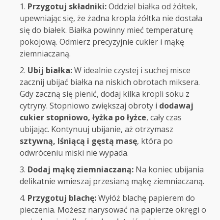
Przygotuj składniki:
Oddziel białka od żółtek,
upewniając się, że żadna kropla żółtka nie dostała
się do białek. Białka powinny mieć temperaturę
pokojową. Odmierz precyzyjnie cukier i mąkę
ziemniaczaną.
Ubij białka:
W idealnie czystej i suchej misce
zacznij ubijać białka na niskich obrotach miksera.
Gdy zaczną się pienić, dodaj kilka kropli soku z
cytryny. Stopniowo zwiększaj obroty i
dodawaj
cukier stopniowo, łyżka po łyżce
, cały czas
ubijając. Kontynuuj ubijanie, aż otrzymasz
sztywną, lśniącą i gęstą masę
, która po
odwróceniu miski nie wypada.
Dodaj mąkę ziemniaczaną:
Na koniec ubijania
delikatnie wmieszaj przesianą mąkę ziemniaczaną.
Przygotuj blachę:
Wyłóż blachę papierem do
pieczenia. Możesz narysować na papierze okręgi o