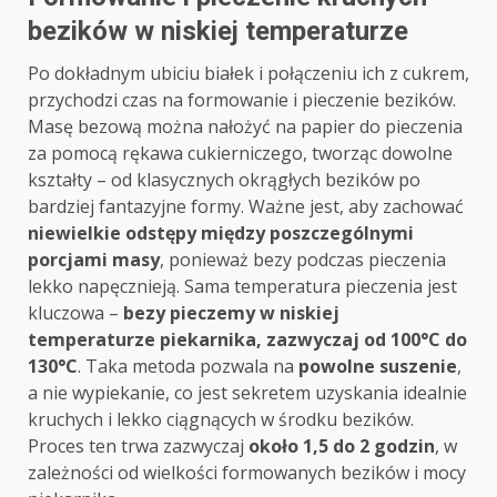
bezików w niskiej temperaturze
Po dokładnym ubiciu białek i połączeniu ich z cukrem,
przychodzi czas na formowanie i pieczenie bezików.
Masę bezową można nałożyć na papier do pieczenia
za pomocą rękawa cukierniczego, tworząc dowolne
kształty – od klasycznych okrągłych bezików po
bardziej fantazyjne formy. Ważne jest, aby zachować
niewielkie odstępy między poszczególnymi
porcjami masy
, ponieważ bezy podczas pieczenia
lekko napęcznieją. Sama temperatura pieczenia jest
kluczowa –
bezy pieczemy w niskiej
temperaturze piekarnika, zazwyczaj od 100°C do
130°C
. Taka metoda pozwala na
powolne suszenie
,
a nie wypiekanie, co jest sekretem uzyskania idealnie
kruchych i lekko ciągnących w środku bezików.
Proces ten trwa zazwyczaj
około 1,5 do 2 godzin
, w
zależności od wielkości formowanych bezików i mocy