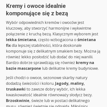
Kremy i owoce idealnie
komponujące się z bezą
Wybór odpowiednich kremów i owoców jest
kluczowy, aby stworzyć harmonijne i wykwintne
połączenie z kruchą bezą. Klasycznym wyborem jest
lekka śmietana
, często wzbogacona o
śmietana
fix
dla lepszej stabilności, która doskonale
komponuje się z delikatnym smakiem bezy. Można ją
również lekko posłodzić lub dodać do niej wanilii.
Bardzo dobrze sprawdzają się również
kremy na
bazie mascarpone
lub delikatne kremy budyniowe.
Jeśli chodzi o owoce, sezonowe skarby natury
dodadzą świeżości i koloru.
Jagody, maliny,
truskawki
to zawsze dobry wybór, ich lekka
kwaskowatość idealnie równoważy słodycz bezy.
Brzoskwinie
, świeże lub w postaci delikatnego
musu, również świetnie się odnajdą. Miłośnicy