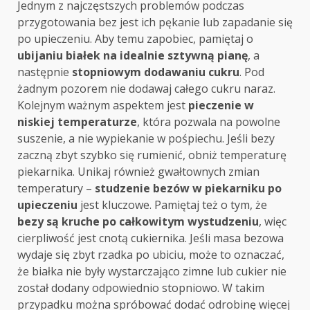
Jednym z najczęstszych problemów podczas
przygotowania bez jest ich pękanie lub zapadanie się
po upieczeniu. Aby temu zapobiec, pamiętaj o
ubijaniu białek na idealnie sztywną pianę
, a
następnie
stopniowym dodawaniu cukru
. Pod
żadnym pozorem nie dodawaj całego cukru naraz.
Kolejnym ważnym aspektem jest
pieczenie w
niskiej temperaturze
, która pozwala na powolne
suszenie, a nie wypiekanie w pośpiechu. Jeśli bezy
zaczną zbyt szybko się rumienić, obniż temperaturę
piekarnika. Unikaj również gwałtownych zmian
temperatury –
studzenie bezów w piekarniku po
upieczeniu
jest kluczowe. Pamiętaj też o tym, że
bezy są kruche po całkowitym wystudzeniu
, więc
cierpliwość jest cnotą cukiernika. Jeśli masa bezowa
wydaje się zbyt rzadka po ubiciu, może to oznaczać,
że białka nie były wystarczająco zimne lub cukier nie
został dodany odpowiednio stopniowo. W takim
przypadku można spróbować dodać odrobinę więcej