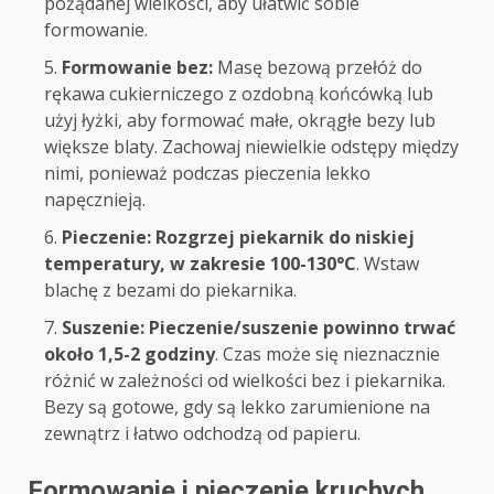
pożądanej wielkości, aby ułatwić sobie
formowanie.
Formowanie bez:
Masę bezową przełóż do
rękawa cukierniczego z ozdobną końcówką lub
użyj łyżki, aby formować małe, okrągłe bezy lub
większe blaty. Zachowaj niewielkie odstępy między
nimi, ponieważ podczas pieczenia lekko
napęcznieją.
Pieczenie:
Rozgrzej piekarnik do niskiej
temperatury, w zakresie 100-130°C
. Wstaw
blachę z bezami do piekarnika.
Suszenie:
Pieczenie/suszenie powinno trwać
około 1,5-2 godziny
. Czas może się nieznacznie
różnić w zależności od wielkości bez i piekarnika.
Bezy są gotowe, gdy są lekko zarumienione na
zewnątrz i łatwo odchodzą od papieru.
Formowanie i pieczenie kruchych