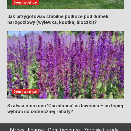
Dom i wnętrze
Jak przygotować stabilne podłoże pod domek
narzędziowy (wylewka, kostka, bloczki)?
Dom i wnętrze
Szałwia omszona ‘Caradonna’ vs lawenda – co lepiej
wybrać do słonecznej rabaty?
Biznes i finanse
Dom i wnętrze
Zdrowie i uroda