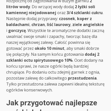
Rozpocznij od zagotowania w dużym garnku
2
litrów wody
. Do wrzącej wody dodaj
2 łyżki soli
kamiennej niejodowanej
oraz
3/4 szklanki cukru
.
Następnie dodaj przyprawy:
czosnek
,
koper z
baldachami
,
chrzan
,
liść laurowy
,
ziele angielskie
i
gorczycę
. Wszystkie te aromatyczne dodatki zaczną
uwalniać swoje smaki i zapachy, tworząc bazę dla
naszej wyjątkowej zalewy. Całość powinna się
gotować przez
około 10 minut
, aby smaki dobrze
się połączyły. Na samym końcu gotowania
dodaj 2
szklanki octu spirytusowego 10%
. Ocet dodany na
końcu sprawi, że nasze ogórki będą bardziej
chrupiące. Po dodaniu octu zdejmij garnek z ognia,
pozostaw zalewę do całkowitego
przestudzenia
.
Tylko przestudzona zalewa zapewni idealną teksturę
ogórków konserwowych.
Jak przygotować najlepsze