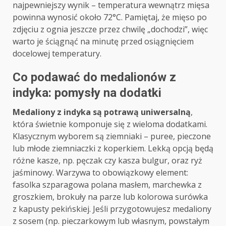
najpewniejszy wynik – temperatura wewnątrz mięsa
powinna wynosić około 72°C. Pamiętaj, że mięso po
zdjęciu z ognia jeszcze przez chwilę „dochodzi”, więc
warto je ściągnąć na minutę przed osiągnięciem
docelowej temperatury.
Co podawać do medalionów z
indyka: pomysły na dodatki
Medaliony z indyka są potrawą uniwersalną
,
która świetnie komponuje się z wieloma dodatkami.
Klasycznym wyborem są ziemniaki – puree, pieczone
lub młode ziemniaczki z koperkiem. Lekką opcją będą
różne kasze, np. pęczak czy kasza bulgur, oraz ryż
jaśminowy. Warzywa to obowiązkowy element:
fasolka szparagowa polana masłem, marchewka z
groszkiem, brokuły na parze lub kolorowa surówka
z kapusty pekińskiej. Jeśli przygotowujesz medaliony
z sosem (np. pieczarkowym lub własnym, powstałym