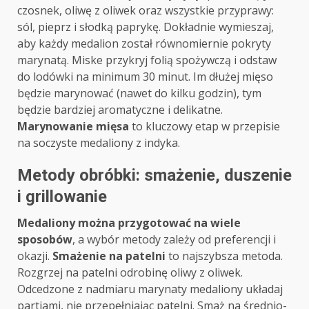
czosnek, oliwę z oliwek oraz wszystkie przyprawy:
sól, pieprz i słodką paprykę. Dokładnie wymieszaj,
aby każdy medalion został równomiernie pokryty
marynatą. Miske przykryj folią spożywczą i odstaw
do lodówki na minimum 30 minut. Im dłużej mięso
będzie marynować (nawet do kilku godzin), tym
będzie bardziej aromatyczne i delikatne.
Marynowanie mięsa
to kluczowy etap w przepisie
na soczyste medaliony z indyka.
Metody obróbki: smażenie, duszenie
i grillowanie
Medaliony można przygotować na wiele
sposobów
, a wybór metody zależy od preferencji i
okazji.
Smażenie na patelni
to najszybsza metoda.
Rozgrzej na patelni odrobinę oliwy z oliwek.
Odcedzone z nadmiaru marynaty medaliony układaj
partiami, nie przepełniając patelni. Smaż na średnio-