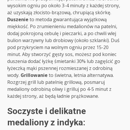
wysokim ogniu po około 3-4 minuty z każdej strony,
aż uzyskają złocisto-brązową, chrupiącą skórkę.
Duszenie
to metoda gwarantująca wyjątkową
miękkość. Po zrumienieniu medalionów na patelni,
dodaj pokrojoną cebulę i pieczarki, a po chwili wlej
bulion warzywny lub drobiowy (około szklanki). Duś
pod przykryciem na wolnym ogniu przez 15-20
minut. Aby stworzyć gęsty sos, możesz pod koniec
duszenia dodać łyżkę śmietanki 30% lub zagęścić go
łyżeczką mąki pszennej rozmieszanej z odrobiną
wody.
Grillowanie
to świetna, letnia alternatywa.
Rozgrzej grill lub patelnię grillową, posmaruj
medaliony odrobiną oliwy i grilluj po 4-5 minut z
każdej strony, aż będą ładnie prążkowane.
Soczyste i delikatne
medaliony z indyka: