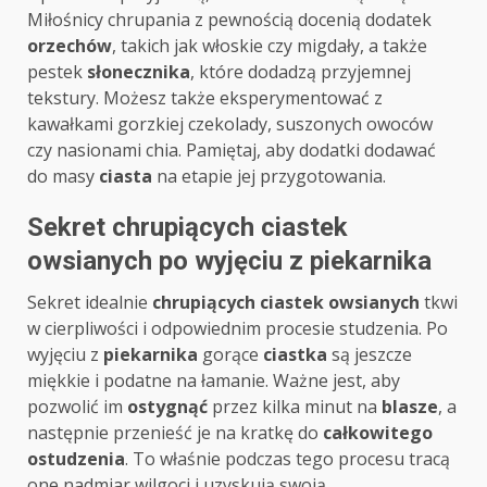
Miłośnicy chrupania z pewnością docenią dodatek
orzechów
, takich jak włoskie czy migdały, a także
pestek
słonecznika
, które dodadzą przyjemnej
tekstury. Możesz także eksperymentować z
kawałkami gorzkiej czekolady, suszonych owoców
czy nasionami chia. Pamiętaj, aby dodatki dodawać
do masy
ciasta
na etapie jej przygotowania.
Sekret chrupiących ciastek
owsianych po wyjęciu z piekarnika
Sekret idealnie
chrupiących ciastek owsianych
tkwi
w cierpliwości i odpowiednim procesie studzenia. Po
wyjęciu z
piekarnika
gorące
ciastka
są jeszcze
miękkie i podatne na łamanie. Ważne jest, aby
pozwolić im
ostygnąć
przez kilka minut na
blasze
, a
następnie przenieść je na kratkę do
całkowitego
ostudzenia
. To właśnie podczas tego procesu tracą
one nadmiar wilgoci i uzyskują swoją