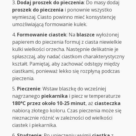
Dodaj proszek do pieczenia
: Do masy dodaj
proszek do pieczenia
i ponownie wszystko
wymieszaj. Ciasto powinno mieć konsystencję
umożliwiającą formowanie kulek.
Formowanie ciastek
: Na
blaszce
wyłożonej
papierem do pieczenia formuj z ciasta niewielkie
kulki wielkości orzecha. Następnie delikatnie je
spłaszczaj, aby nadać ciastkom charakterystyczny
kształt. Pamiętaj, aby zachować odstępy między
ciastkami, ponieważ lekko się rozpłyną podczas
pieczenia.
Pieczenie
: Wstaw blaszkę do wcześniej
nagrzanego
piekarnika
i piecz w temperaturze
180°C przez około 10-25 minut
, aż
ciasteczka
nabiorą złotego koloru. Czas pieczenia może się
nieznacznie różnić w zależności od wielkości
ciastek i piekarnika.
Studzenie
: Po upieczeniu wyjmij
ciastka
z