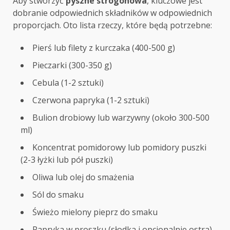
Aby stworzyć
pyszne strogonowa
, kluczowe jest
dobranie odpowiednich składników w odpowiednich
proporcjach. Oto lista rzeczy, które będą potrzebne:
Pierś lub filety z kurczaka (400-500 g)
Pieczarki (300-350 g)
Cebula (1-2 sztuki)
Czerwona papryka (1-2 sztuki)
Bulion drobiowy lub warzywny (około 300-500
ml)
Koncentrat pomidorowy lub pomidory puszki
(2-3 łyżki lub pół puszki)
Oliwa lub olej do smażenia
Sól do smaku
Świeżo mielony pieprz do smaku
Papryka w proszku (słodka i opcjonalnie ostra)