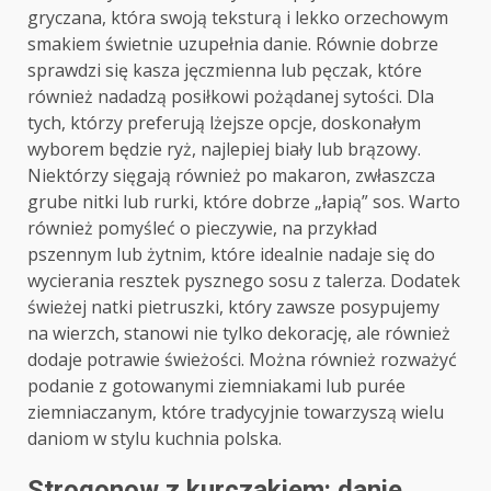
gryczana, która swoją teksturą i lekko orzechowym
smakiem świetnie uzupełnia danie. Równie dobrze
sprawdzi się kasza jęczmienna lub pęczak, które
również nadadzą posiłkowi pożądanej sytości. Dla
tych, którzy preferują lżejsze opcje, doskonałym
wyborem będzie ryż, najlepiej biały lub brązowy.
Niektórzy sięgają również po makaron, zwłaszcza
grube nitki lub rurki, które dobrze „łapią” sos. Warto
również pomyśleć o pieczywie, na przykład
pszennym lub żytnim, które idealnie nadaje się do
wycierania resztek pysznego sosu z talerza. Dodatek
świeżej natki pietruszki, który zawsze posypujemy
na wierzch, stanowi nie tylko dekorację, ale również
dodaje potrawie świeżości. Można również rozważyć
podanie z gotowanymi ziemniakami lub purée
ziemniaczanym, które tradycyjnie towarzyszą wielu
daniom w stylu kuchnia polska.
Strogonow z kurczakiem: danie