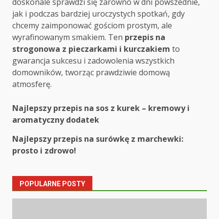
doskonale sprawdzi się zarówno w dni powszednie,
jak i podczas bardziej uroczystych spotkań, gdy
chcemy zaimponować gościom prostym, ale
wyrafinowanym smakiem. Ten
przepis na
strogonowa z pieczarkami i kurczakiem
to
gwarancja sukcesu i zadowolenia wszystkich
domowników, tworząc prawdziwie domową
atmosferę.
Post
Najlepszy przepis na sos z kurek – kremowy i
aromatyczny dodatek
navigation
Najlepszy przepis na surówkę z marchewki:
prosto i zdrowo!
POPULARNE POSTY