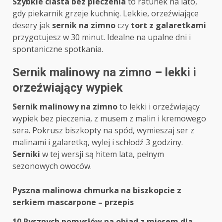
Szybkie ciasta bez pieczenia
to ratunek na lato,
gdy piekarnik grzeje kuchnię. Lekkie, orzeźwiające
desery jak
sernik na zimno
czy
tort z galaretkami
przygotujesz w 30 minut. Idealne na upalne dni i
spontaniczne spotkania.
Sernik malinowy na zimno – lekki i
orzeźwiający wypiek
Sernik malinowy na zimno
to lekki i orzeźwiający
wypiek bez pieczenia, z musem z malin i kremowego
sera. Pokrusz biszkopty na spód, wymieszaj ser z
malinami i galaretką, wylej i schłodź 3 godziny.
Serniki
w tej wersji są hitem lata, pełnym
sezonowych owoców.
Post
Pyszna malinowa chmurka na biszkopcie z
serkiem mascarpone – przepis
navigation
10 Pysznych pomysłów na obiad z mięsem dla