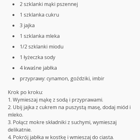
2 szklanki mąki pszennej
1 szklanka cukru
3 jajka
1 szklanka mleka
1/2 szklanki miodu
1 łyżeczka sody
4 kwaśne jabłka
przyprawy: cynamon, goździki, imbir
Krok po kroku:
1. Wymieszaj mąkę z sodą i przyprawami.
2. Ubij jajka z cukrem na puszystą masę, dodaj miód i
mleko.
3. Połącz mokre składniki z suchymi, wymieszaj
delikatnie.
4. Pokrój jabłka w kostkę i wmieszaj do ciasta.