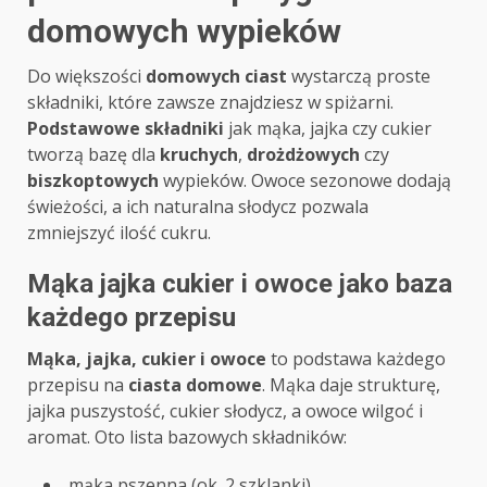
domowych wypieków
Do większości
domowych ciast
wystarczą proste
składniki, które zawsze znajdziesz w spiżarni.
Podstawowe składniki
jak mąka, jajka czy cukier
tworzą bazę dla
kruchych
,
drożdżowych
czy
biszkoptowych
wypieków. Owoce sezonowe dodają
świeżości, a ich naturalna słodycz pozwala
zmniejszyć ilość cukru.
Mąka jajka cukier i owoce jako baza
każdego przepisu
Mąka, jajka, cukier i owoce
to podstawa każdego
przepisu na
ciasta domowe
. Mąka daje strukturę,
jajka puszystość, cukier słodycz, a owoce wilgoć i
aromat. Oto lista bazowych składników:
mąka pszenna (ok. 2 szklanki)