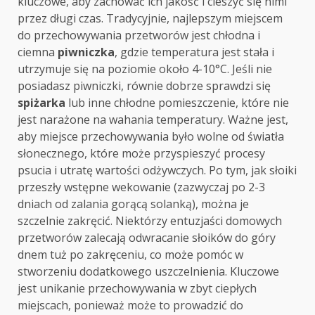
kluczowe, aby zachować ich jakość i cieszyć się nimi
przez długi czas. Tradycyjnie, najlepszym miejscem
do przechowywania przetworów jest chłodna i
ciemna
piwniczka
, gdzie temperatura jest stała i
utrzymuje się na poziomie około 4-10°C. Jeśli nie
posiadasz piwniczki, równie dobrze sprawdzi się
spiżarka
lub inne chłodne pomieszczenie, które nie
jest narażone na wahania temperatury. Ważne jest,
aby miejsce przechowywania było wolne od światła
słonecznego, które może przyspieszyć procesy
psucia i utratę wartości odżywczych. Po tym, jak słoiki
przeszły wstępne wekowanie (zazwyczaj po 2-3
dniach od zalania gorącą solanką), można je
szczelnie zakręcić. Niektórzy entuzjaści domowych
przetworów zalecają odwracanie słoików do góry
dnem tuż po zakręceniu, co może pomóc w
stworzeniu dodatkowego uszczelnienia. Kluczowe
jest unikanie przechowywania w zbyt ciepłych
miejscach, ponieważ może to prowadzić do