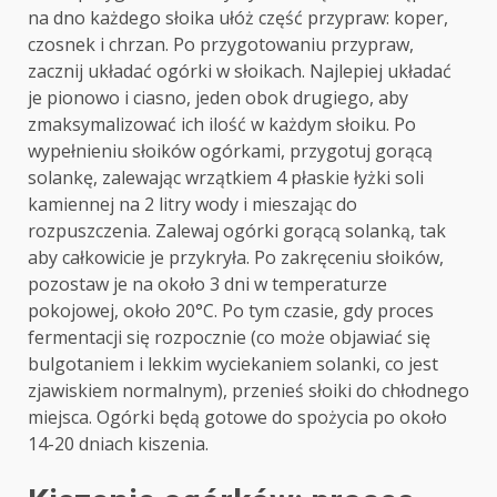
na dno każdego słoika ułóż część przypraw: koper,
czosnek i chrzan. Po przygotowaniu przypraw,
zacznij układać ogórki w słoikach. Najlepiej układać
je pionowo i ciasno, jeden obok drugiego, aby
zmaksymalizować ich ilość w każdym słoiku. Po
wypełnieniu słoików ogórkami, przygotuj gorącą
solankę, zalewając wrzątkiem 4 płaskie łyżki soli
kamiennej na 2 litry wody i mieszając do
rozpuszczenia. Zalewaj ogórki gorącą solanką, tak
aby całkowicie je przykryła. Po zakręceniu słoików,
pozostaw je na około 3 dni w temperaturze
pokojowej, około 20°C. Po tym czasie, gdy proces
fermentacji się rozpocznie (co może objawiać się
bulgotaniem i lekkim wyciekaniem solanki, co jest
zjawiskiem normalnym), przenieś słoiki do chłodnego
miejsca. Ogórki będą gotowe do spożycia po około
14-20 dniach kiszenia.