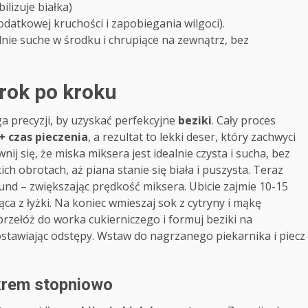
ilizuje białka)
odatkowej kruchości i zapobiegania wilgoci).
nie suche w środku i chrupiące na zewnątrz, bez
krok po kroku
a precyzji, by uzyskać perfekcyjne
beziki
. Cały proces
+ czas pieczenia
, a rezultat to lekki deser, który zachwyci
nij się, że miska miksera jest idealnie czysta i sucha, bez
kich obrotach, aż piana stanie się biała i puszysta. Teraz
und – zwiększając prędkość miksera. Ubicie zajmie 10-15
ąca z łyżki. Na koniec wmieszaj sok z cytryny i mąkę
rzełóż do worka cukierniczego i formuj beziki na
stawiając odstępy. Wstaw do nagrzanego piekarnika i piecz
ukrem stopniowo