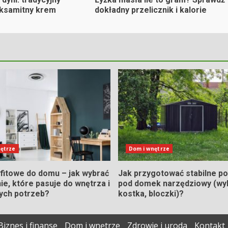
aksamitny krem
dokładny przelicznik i kalorie
ętrze
Dom i wnętrze
fitowe do domu – jak wybrać
Jak przygotować stabilne p
ie, które pasuje do wnętrza i
pod domek narzędziowy (wy
ych potrzeb?
kostka, bloczki)?
Biznes i finanse
Dom i wnętrze
Zdrowie i uroda
Kontakt