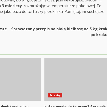
o
3 miesięcy
, rozmrażając w temperaturze pokojowej. Te
e jako baza do tortu czy przekąska. Pamiętaj: im suchejsze
yste
Sprawdzony przepis na białą kiełbasę na 5 kg kro
po krok
Przepisy
 dyni: tradycyjny
Łyżka masła ile to gram? Sprawdź