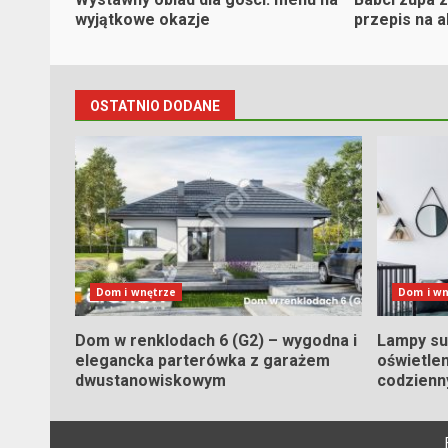
wyjątkowe okazje
przepis na 
OSTATNIO DODANE
Dom i wnętrze
Dom i wn
Dom w renklodach 6 (G2) – wygodna i
Lampy su
elegancka parterówka z garażem
oświetlen
dwustanowiskowym
codzienn