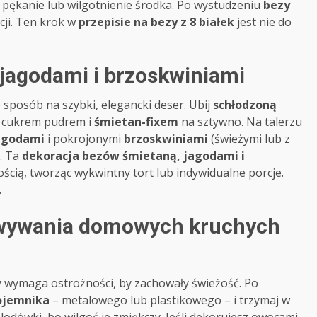
pękanie lub wilgotnienie środka. Po wystudzeniu
bezy
cji. Ten krok w
przepisie na bezy z 8 białek
jest nie do
jagodami i brzoskwiniami
sposób na szybki, elegancki deser. Ubij
schłodzoną
 z cukrem pudrem i
śmietan-fixem
na sztywno. Na talerzu
agodami
i pokrojonymi
brzoskwiniami
(świeżymi lub z
y. Ta
dekoracja bezów śmietaną, jagodami i
ścią, tworząc wykwintny tort lub indywidualne porcje.
.
owywania domowych kruchych
w
wymaga ostrożności, by zachowały świeżość. Po
ojemnika
– metalowego lub plastikowego – i trzymaj w
j lodówki, bo wilgoć je zmiękczy. Jeśli dekorujesz owocami,