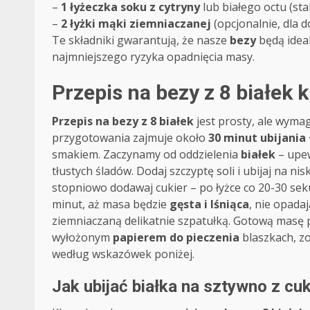
–
1 łyżeczka soku z cytryny
lub białego octu (stab
–
2 łyżki mąki ziemniaczanej
(opcjonalnie, dla d
Te składniki gwarantują, że nasze
bezy
będą ideal
najmniejszego ryzyka opadnięcia masy.
Przepis na bezy z 8 białek 
Przepis na bezy z 8 białek
jest prosty, ale wymag
przygotowania zajmuje około
30 minut ubijania 
smakiem. Zaczynamy od oddzielenia
białek
– upew
tłustych śladów. Dodaj szczyptę soli i ubijaj na nis
stopniowo dodawaj cukier – po łyżce co 20-30 sek
minut, aż masa będzie
gęsta i lśniąca
, nie opadaj
ziemniaczaną delikatnie szpatułką. Gotową masę p
wyłożonym
papierem do pieczenia
blaszkach, zo
według wskazówek poniżej.
Jak ubijać białka na sztywno z c