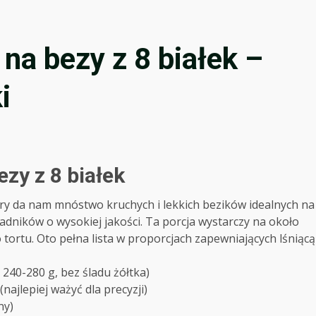
na bezy z 8 białek –
i
ezy z 8 białek
óry da nam mnóstwo kruchych i lekkich bezików idealnych na
adników o wysokiej jakości. Ta porcja wystarczy na około
ortu. Oto pełna lista w proporcjach zapewniających lśniącą
240-280 g, bez śladu żółtka)
ajlepiej ważyć dla precyzji)
ny)