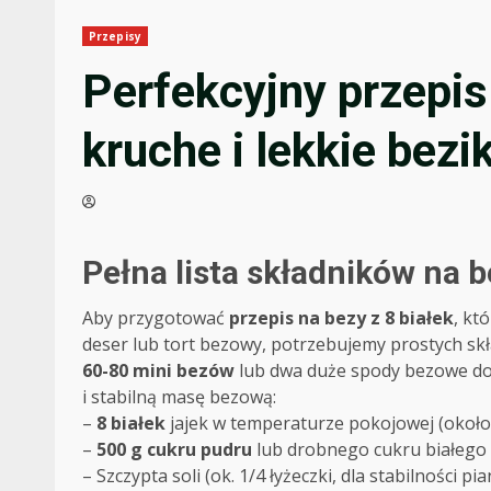
Przepisy
Perfekcyjny przepis 
kruche i lekkie bezik
Pełna lista składników na b
Aby przygotować
przepis na bezy z 8 białek
, kt
deser lub tort bezowy, potrzebujemy prostych skł
60-80 mini bezów
lub dwa duże spody bezowe do t
i stabilną masę bezową:
–
8 białek
jajek w temperaturze pokojowej (około 
–
500 g cukru pudru
lub drobnego cukru białego (n
– Szczypta soli (ok. 1/4 łyżeczki, dla stabilności pia