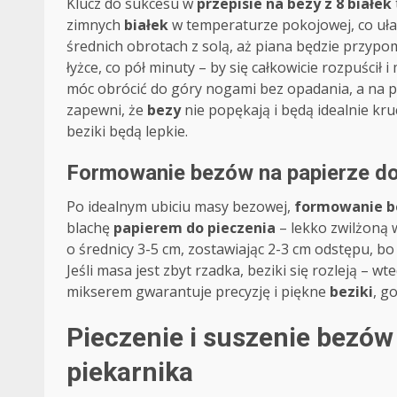
Klucz do sukcesu w
przepisie na bezy z 8 białek
zimnych
białek
w temperaturze pokojowej, co ułat
średnich obrotach z solą, aż piana będzie przypo
łyżce, co pół minuty – by się całkowicie rozpuścił
móc obrócić do góry nogami bez opadania, a na po
zapewni, że
bezy
nie popękają i będą idealnie kru
beziki będą lepkie.
Formowanie bezów na papierze do
Po idealnym ubiciu masy bezowej,
formowanie 
blachę
papierem do pieczenia
– lekko zwilżoną 
o średnicy 3-5 cm, zostawiając 2-3 cm odstępu, b
Jeśli masa jest zbyt rzadka, beziki się rozleją – 
mikserem gwarantuje precyzję i piękne
beziki
, g
Pieczenie i suszenie bezów
piekarnika