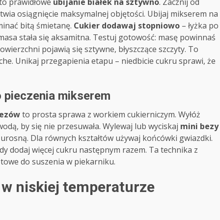
to prawidłowe
ubijanie białek na sztywno
. Zacznij od
wia osiągnięcie maksymalnej objętości. Ubijaj mikserem na
minać bitą śmietanę.
Cukier dodawaj stopniowo
– łyżka po
 i masa stała się aksamitna. Testuj gotowość: masę powinnaś
wierzchni pojawią się sztywne, błyszczące szczyty. To
che. Unikaj przegapienia etapu – niedbicie cukru sprawi, że
 pieczenia mikserem
bezów
to prosta sprawa z workiem cukierniczym. Wyłóż
wodą, by się nie przesuwała. Wylewaj lub wyciskaj
mini bezy
o urosną. Dla równych kształtów używaj końcówki gwiazdki.
wtedy dodaj więcej cukru następnym razem. Ta technika z
otowe do suszenia w piekarniku.
 w niskiej temperaturze