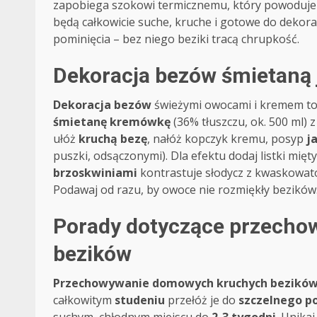
zapobiega szokowi termicznemu, który powoduje 
będą całkowicie suche, kruche i gotowe do dekora
pominięcia – bez niego beziki tracą chrupkość.
Dekoracja bezów śmietaną 
Dekoracja bezów
świeżymi owocami i kremem to 
śmietanę kremówkę
(36% tłuszczu, ok. 500 ml)
ułóż
kruchą bezę
, nałóż kopczyk kremu, posyp
j
puszki, odsączonymi). Dla efektu dodaj listki mięt
brzoskwiniami
kontrastuje słodycz z kwaskowato
Podawaj od razu, by owoce nie rozmiękły bezików
Porady dotyczące przech
bezików
Przechowywanie domowych kruchych bezikó
całkowitym
studeniu
przełóż je do
szczelnego p
suchym, chłodnym miejscu do
2-3 tygodni
. Unika