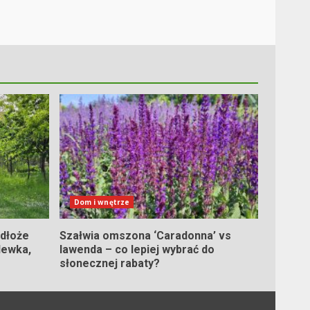
Dom i wnętrze
odłoże
Szałwia omszona ‘Caradonna’ vs
lewka,
lawenda – co lepiej wybrać do
słonecznej rabaty?