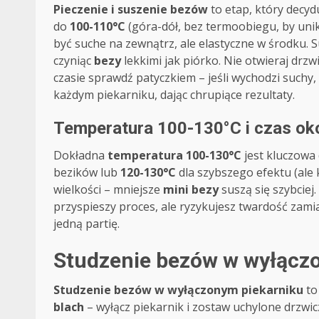
Pieczenie i suszenie bezów
to etap, który decyd
do
100-110°C
(góra-dół, bez termoobiegu, by unik
być suche na zewnątrz, ale elastyczne w środku. 
czyniąc
bezy
lekkimi jak piórko. Nie otwieraj drzw
czasie sprawdź patyczkiem – jeśli wychodzi suchy
każdym piekarniku, dając chrupiące rezultaty.
Temperatura 100-130°C i czas oko
Dokładna
temperatura 100-130°C
jest kluczowa
bezików lub
120-130°C
dla szybszego efektu (ale k
wielkości – mniejsze
mini bezy
suszą się szybciej
przyspieszy proces, ale ryzykujesz twardość zami
jedną partię.
Studzenie bezów w wyłączo
Studzenie bezów w wyłączonym piekarniku
to
blach
– wyłącz piekarnik i zostaw uchylone drzwic