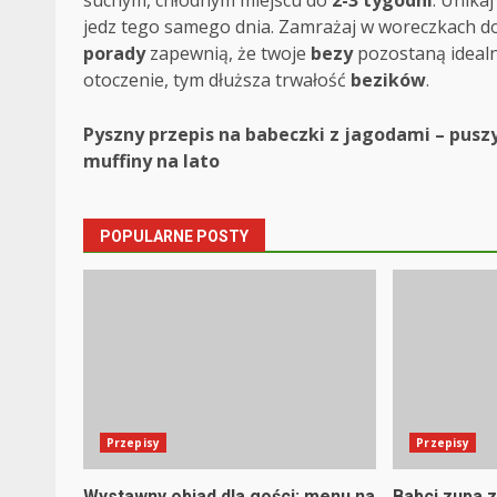
jedz tego samego dnia. Zamrażaj w woreczkach d
porady
zapewnią, że twoje
bezy
pozostaną idealn
otoczenie, tym dłuższa trwałość
bezików
.
Post
Pyszny przepis na babeczki z jagodami – pusz
muffiny na lato
navigation
POPULARNE POSTY
Przepisy
Przepisy
Wystawny obiad dla gości: menu na
Babci zupa z