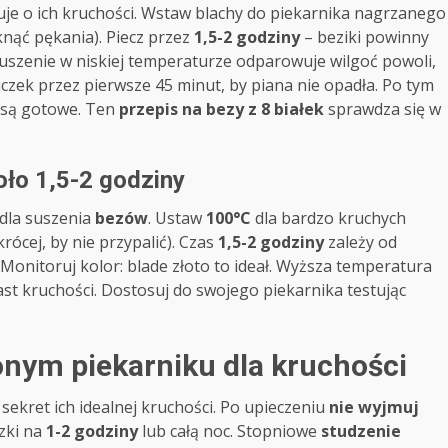
uje o ich kruchości. Wstaw blachy do piekarnika nagrzanego
nąć pękania). Piecz przez
1,5-2 godziny
– beziki powinny
Suszenie w niskiej temperaturze odparowuje wilgoć powoli,
iczek przez pierwsze 45 minut, by piana nie opadła. Po tym
, są gotowe. Ten
przepis na bezy z 8 białek
sprawdza się w
ło 1,5-2 godziny
 dla suszenia
bezów
. Ustaw
100°C
dla bardzo kruchych
rócej, by nie przypalić). Czas
1,5-2 godziny
zależy od
. Monitoruj kolor: blade złoto to ideał. Wyższa temperatura
ast kruchości. Dostosuj do swojego piekarnika testując
nym piekarniku dla kruchości
 sekret ich idealnej kruchości. Po upieczeniu
nie wyjmuj
zki na
1-2 godziny
lub całą noc. Stopniowe
studzenie