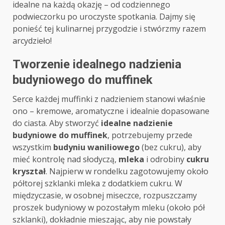
idealne na każdą okazję – od codziennego
podwieczorku po uroczyste spotkania. Dajmy się
ponieść tej kulinarnej przygodzie i stwórzmy razem
arcydzieło!
Tworzenie idealnego nadzienia
budyniowego do muffinek
Serce każdej muffinki z nadzieniem stanowi właśnie
ono – kremowe, aromatyczne i idealnie dopasowane
do ciasta. Aby stworzyć
idealne nadzienie
budyniowe do muffinek
, potrzebujemy przede
wszystkim
budyniu waniliowego
(bez cukru), aby
mieć kontrolę nad słodyczą,
mleka
i odrobiny
cukru
kryształ
. Najpierw w rondelku zagotowujemy około
półtorej szklanki mleka z dodatkiem cukru. W
międzyczasie, w osobnej miseczce, rozpuszczamy
proszek budyniowy w pozostałym mleku (około pół
szklanki), dokładnie mieszając, aby nie powstały