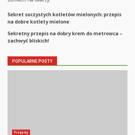
Post
Sekret soczystych kotletów mielonych: przepis
na dobre kotlety mielone
navigation
Sekretny przepis na dobry krem do metrowca –
zachwyć bliskich!
POPULARNE POSTY
Przepisy