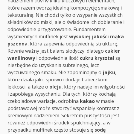
nadzieniem tkwi w kilku kluczowych elementach,
które razem tworzą idealną kompozycję smakową i
teksturalną. Nie chodzi tylko o wsypanie wszystkich
składników do miski, ale o świadome ich dobieranie i
odpowiednie przygotowanie. Fundamentem
wyśmienitych muffinek jest
wysokiej jakości mąka
pszenna
, która zapewnia odpowiednią strukturę.
Równie ważny jest balans słodyczy, dlatego
cukier
wanilinowy
i odpowiednia ilość
cukru kryształ
są
niezbędne do uzyskania subtelnego, lecz
wyczuwalnego smaku. Nie zapominajmy o
jajku
,
które działa jako spoiwo i dodaje babeczkom
lekkości, a także o
oleju
, który nadaje im wilgotności
i zapobiega wysychaniu. Dla tych, którzy kochają
czekoladowe wariacje, odrobina
kakao
w masie
podstawowej może stworzyć wspaniały kontrast z
kremowym nadzieniem. Sekretem puszystości jest
również odpowiedni środek spulchniający, a w
przypadku muffinek często stosuje się
sodę