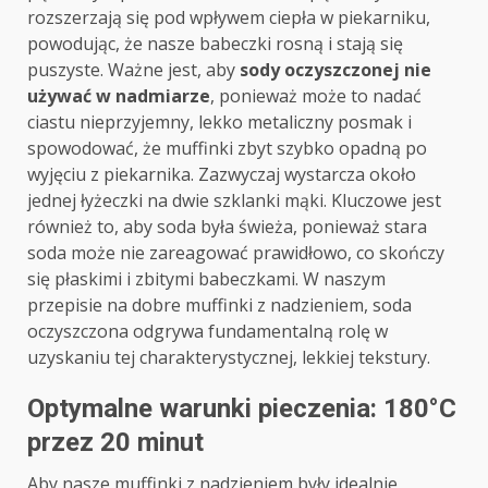
rozszerzają się pod wpływem ciepła w piekarniku,
powodując, że nasze babeczki rosną i stają się
puszyste. Ważne jest, aby
sody oczyszczonej nie
używać w nadmiarze
, ponieważ może to nadać
ciastu nieprzyjemny, lekko metaliczny posmak i
spowodować, że muffinki zbyt szybko opadną po
wyjęciu z piekarnika. Zazwyczaj wystarcza około
jednej łyżeczki na dwie szklanki mąki. Kluczowe jest
również to, aby soda była świeża, ponieważ stara
soda może nie zareagować prawidłowo, co skończy
się płaskimi i zbitymi babeczkami. W naszym
przepisie na dobre muffinki z nadzieniem, soda
oczyszczona odgrywa fundamentalną rolę w
uzyskaniu tej charakterystycznej, lekkiej tekstury.
Optymalne warunki pieczenia: 180°C
przez 20 minut
Aby nasze muffinki z nadzieniem były idealnie