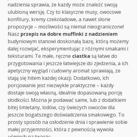
nadzienia sprawia, że każdy może znaleźć swoją
ulubioną wersję. Czy to klasyczne musy, owocowe
konfitury, kremy czekoladowe, a nawet słone
propozycje – możliwości są niemal nieograniczone!
Nasz
przepis na dobre muffinki z nadzieniem
budyniowym stanowi doskonałą bazę, którą możemy
dalej rozwijać, eksperymentując z różnymi smakami i
teksturami. Te małe, ręczne
ciastka
są łatwe do
przygotowania i jeszcze łatwiejsze do zjedzenia, a ich
apetyczny wygląd i cudowny aromat sprawiają, że
stają się hitem każdej okazji. Dodatkowo, ich
porcjowanie jest niezwykle praktyczne – każdy
dostaje swoją własną, idealnie dopasowaną porcję
słodkości. Można je podawać same, lub z dodatkiem
bitej śmietany, lodów, czy świeżych owoców dla
jeszcze bogatszego doświadczenia smakowego. To
prosty sposób na osłodzenie dnia i sprawienie sobie
małej przyjemności, która z pewnością wywoła
uśmiech na twarzy.