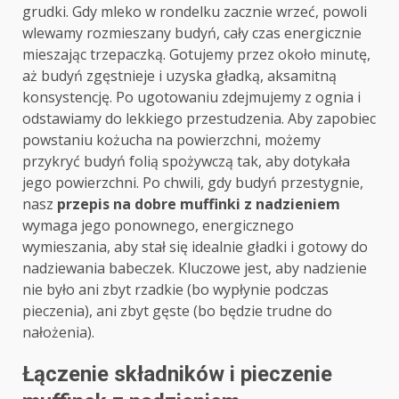
grudki. Gdy mleko w rondelku zacznie wrzeć, powoli
wlewamy rozmieszany budyń, cały czas energicznie
mieszając trzepaczką. Gotujemy przez około minutę,
aż budyń zgęstnieje i uzyska gładką, aksamitną
konsystencję. Po ugotowaniu zdejmujemy z ognia i
odstawiamy do lekkiego przestudzenia. Aby zapobiec
powstaniu kożucha na powierzchni, możemy
przykryć budyń folią spożywczą tak, aby dotykała
jego powierzchni. Po chwili, gdy budyń przestygnie,
nasz
przepis na dobre muffinki z nadzieniem
wymaga jego ponownego, energicznego
wymieszania, aby stał się idealnie gładki i gotowy do
nadziewania babeczek. Kluczowe jest, aby nadzienie
nie było ani zbyt rzadkie (bo wypłynie podczas
pieczenia), ani zbyt gęste (bo będzie trudne do
nałożenia).
Łączenie składników i pieczenie