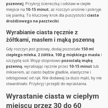
pszennej
. Przykryj ściereczką i odstaw w ciepłe
miejsce na
10-15 minut
, aż rozczyn urośnie i pokryje
się pianką. To kluczowy krok dla puszystości
ciasta
drożdżowego na paszteciki
.
Wyrabianie ciasta ręcznie z
żółtkami, masłem i mąką pszenną
Gdy rozczyn jest gotowy, dodaj pozostałe
150 ml
ciepłego mleka
,
2 żółtka
,
100 g miękkiego masła
i
szczyptę soli. Wsyp stopniowo
pozostałą mąkę
pszenną
, wyrabiając ręcznie przez
10-15 minut
lub
mikserem, aż ciasto będzie gładkie, elastyczne i
odstępować od rąk. Nie dodawaj za dużo mąki, by nie
stwardniało. Przykryj i przejdź do wyrastania.
Wyrastanie ciasta w ciepłym
miejscu przez 30 do 60