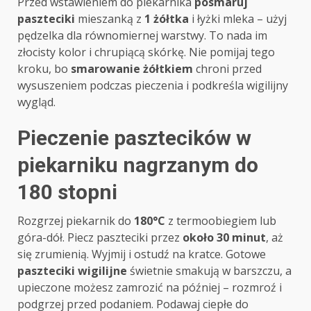
Przed wstawieniem do piekarnika
posmaruj
paszteciki
mieszanką z
1 żółtka
i łyżki mleka – użyj
pędzelka dla równomiernej warstwy. To nada im
złocisty kolor i chrupiącą skórkę. Nie pomijaj tego
kroku, bo
smarowanie żółtkiem
chroni przed
wysuszeniem podczas pieczenia i podkreśla wigilijny
wygląd.
Pieczenie pasztecików w
piekarniku nagrzanym do
180 stopni
Rozgrzej piekarnik do
180°C
z termoobiegiem lub
góra-dół. Piecz paszteciki przez
około 30 minut
, aż
się zrumienią. Wyjmij i ostudź na kratce. Gotowe
paszteciki wigilijne
świetnie smakują w barszczu, a
upieczone możesz zamrozić na później – rozmroź i
podgrzej przed podaniem. Podawaj ciepłe do