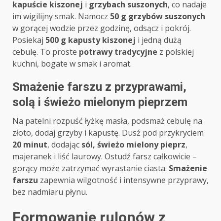
kapuście kiszonej
i
grzybach suszonych
, co nadaje
im wigilijny smak. Namocz
50 g grzybów suszonych
w gorącej wodzie przez godzinę, odsącz i pokrój.
Posiekaj
500 g kapusty kiszonej
i jedną dużą
cebulę. To proste
potrawy tradycyjne
z polskiej
kuchni, bogate w smak i aromat.
Smażenie farszu z przyprawami,
solą i świeżo mielonym pieprzem
Na patelni rozpuść łyżkę masła, podsmaż cebulę na
złoto, dodaj grzyby i kapustę. Dusź pod przykryciem
20 minut
, dodając
sól, świeżo mielony pieprz
,
majeranek i liść laurowy. Ostudź farsz całkowicie –
gorący może zatrzymać wyrastanie ciasta.
Smażenie
farszu
zapewnia wilgotność i intensywne przyprawy,
bez nadmiaru płynu.
Formowanie rulonów z