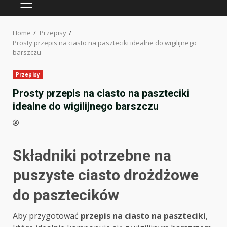
PRIMARY
MENU
Home
Przepisy
Prosty przepis na ciasto na paszteciki idealne do wigilijnego
barszczu
Przepisy
Prosty przepis na ciasto na paszteciki
idealne do wigilijnego barszczu
Składniki potrzebne na
puszyste ciasto drożdżowe
do pasztecików
Aby przygotować
przepis na ciasto na paszteciki
,