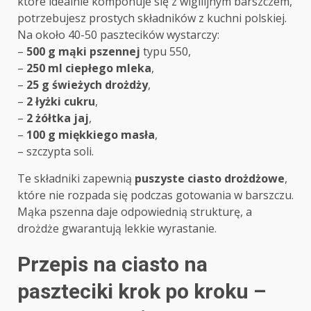
które idealnie komponuje się z wigilijnym barszczem,
potrzebujesz prostych składników z kuchni polskiej.
Na około 40-50 pasztecików wystarczy:
–
500 g mąki pszennej
typu 550,
–
250 ml ciepłego mleka
,
–
25 g świeżych drożdży
,
–
2 łyżki cukru
,
–
2 żółtka jaj
,
–
100 g miękkiego masła
,
– szczypta soli.
Te składniki zapewnią
puszyste ciasto drożdżowe
,
które nie rozpada się podczas gotowania w barszczu.
Mąka pszenna daje odpowiednią strukturę, a
drożdże gwarantują lekkie wyrastanie.
Przepis na ciasto na
paszteciki krok po kroku –