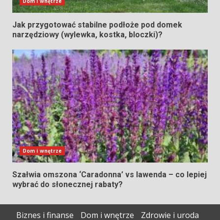
Dom i wnętrze
Jak przygotować stabilne podłoże pod domek
narzędziowy (wylewka, kostka, bloczki)?
Dom i wnętrze
Szałwia omszona ‘Caradonna’ vs lawenda – co lepiej
wybrać do słonecznej rabaty?
Biznes i finanse
Dom i wnętrze
Zdrowie i uroda