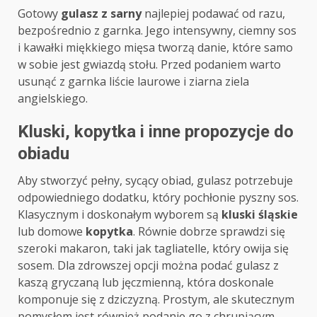
Gotowy
gulasz z sarny
najlepiej podawać od razu,
bezpośrednio z garnka. Jego intensywny, ciemny sos
i kawałki miękkiego mięsa tworzą danie, które samo
w sobie jest gwiazdą stołu. Przed podaniem warto
usunąć z garnka liście laurowe i ziarna ziela
angielskiego.
Kluski, kopytka i inne propozycje do
obiadu
Aby stworzyć pełny, sycący obiad, gulasz potrzebuje
odpowiedniego dodatku, który pochłonie pyszny sos.
Klasycznym i doskonałym wyborem są
kluski śląskie
lub domowe
kopytka
. Równie dobrze sprawdzi się
szeroki makaron, taki jak tagliatelle, który owija się
sosem. Dla zdrowszej opcji można podać gulasz z
kaszą gryczaną lub jęczmienną, która doskonale
komponuje się z dziczyzną. Prostym, ale skutecznym
pomysłem jest również podanie go z chrupiącym,