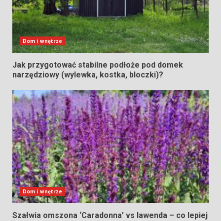
Dom i wnętrze
Jak przygotować stabilne podłoże pod domek
narzędziowy (wylewka, kostka, bloczki)?
Dom i wnętrze
Szałwia omszona ‘Caradonna’ vs lawenda – co lepiej