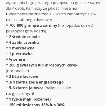
wykonania tego prostego przepisu na gulasz z sarny
dla 4 osób. Pamiętaj, że jakość mięsa ma
fundamentalne znaczenie – warto zaopatrzyć się w
nie u zaufanego dostawcy.
*
700-800 g mięsa z sarniny
(np. łopatka, udziec)
pokrojonego w kostkę
*
2 średnie cebule
*
4 ząbki czosnku
*
1 marchewka
*
1 pietruszka
*
¼ selera
*
200 g świeżych lub mrożonych kurek
(opcjonalnie)
*
2 liście laurowe
*
3-4 ziarna ziela angielskiego
*
5-6 ziaren jałowca
(najlepiej lekko
rozgniecionych)
*
1 łyżka mąki pszennej
*
150 ml śmietany 18% lub 30%