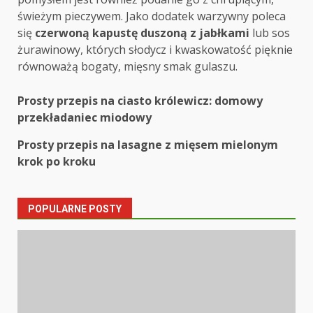
świeżym pieczywem. Jako dodatek warzywny poleca
się
czerwoną kapustę duszoną z jabłkami
lub sos
żurawinowy, których słodycz i kwaskowatość pięknie
równoważą bogaty, mięsny smak gulaszu.
Post
Prosty przepis na ciasto królewicz: domowy
przekładaniec miodowy
navigation
Prosty przepis na lasagne z mięsem mielonym
krok po kroku
POPULARNE POSTY