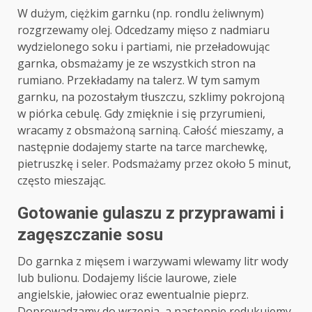
W dużym, ciężkim garnku (np. rondlu żeliwnym)
rozgrzewamy olej. Odcedzamy mięso z nadmiaru
wydzielonego soku i partiami, nie przeładowując
garnka, obsmażamy je ze wszystkich stron na
rumiano. Przekładamy na talerz. W tym samym
garnku, na pozostałym tłuszczu, szklimy pokrojoną
w piórka cebulę. Gdy zmięknie i się przyrumieni,
wracamy z obsmażoną sarniną. Całość mieszamy, a
następnie dodajemy starte na tarce marchewkę,
pietruszkę i seler. Podsmażamy przez około 5 minut,
często mieszając.
Gotowanie gulaszu z przyprawami i
zagęszczanie sosu
Do garnka z mięsem i warzywami wlewamy litr wody
lub bulionu. Dodajemy liście laurowe, ziele
angielskie, jałowiec oraz ewentualnie pieprz.
Doprowadzamy do wrzenia, a następnie redukujemy