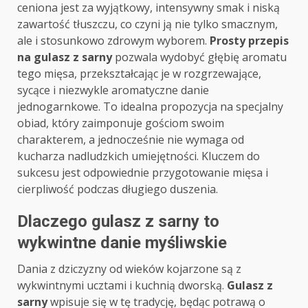
ceniona jest za wyjątkowy, intensywny smak i niską
zawartość tłuszczu, co czyni ją nie tylko smacznym,
ale i stosunkowo zdrowym wyborem.
Prosty przepis
na gulasz z sarny
pozwala wydobyć głębię aromatu
tego mięsa, przekształcając je w rozgrzewające,
sycące i niezwykle aromatyczne danie
jednogarnkowe. To idealna propozycja na specjalny
obiad, który zaimponuje gościom swoim
charakterem, a jednocześnie nie wymaga od
kucharza nadludzkich umiejętności. Kluczem do
sukcesu jest odpowiednie przygotowanie mięsa i
cierpliwość podczas długiego duszenia.
Dlaczego gulasz z sarny to
wykwintne danie myśliwskie
Dania z dziczyzny od wieków kojarzone są z
wykwintnymi ucztami i kuchnią dworską.
Gulasz z
sarny
wpisuje się w tę tradycję, będąc potrawą o