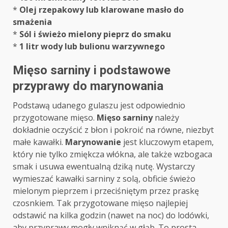
*
Olej rzepakowy lub klarowane masło do
smażenia
*
Sól i świeżo mielony pieprz do smaku
*
1 litr wody lub bulionu warzywnego
Mięso sarniny i podstawowe
przyprawy do marynowania
Podstawą udanego gulaszu jest odpowiednio
przygotowane mięso.
Mięso sarniny
należy
dokładnie oczyścić z błon i pokroić na równe, niezbyt
małe kawałki.
Marynowanie
jest kluczowym etapem,
który nie tylko zmiękcza włókna, ale także wzbogaca
smak i usuwa ewentualną dziką nutę. Wystarczy
wymieszać kawałki sarniny z solą, obficie świeżo
mielonym pieprzem i przeciśniętym przez praskę
czosnkiem. Tak przygotowane mięso najlepiej
odstawić na kilka godzin (nawet na noc) do lodówki,
aby przyprawy mogły wniknąć w głąb. To prosta