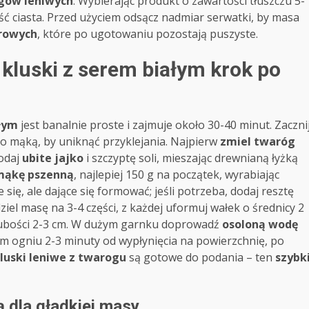
gów leniwych
. Wybierając produkt o zawartości tłuszczu 5-
ść ciasta. Przed użyciem odsącz nadmiar serwatki, by masa
rowych
, które po ugotowaniu pozostają puszyste.
kluski z serem białym krok po
ałym
jest banalnie proste i zajmuje około 30-40 minut. Zaczni
 mąką, by uniknąć przyklejania. Najpierw
zmiel twaróg
dodaj
ubite jajko
i szczyptę soli, mieszając drewnianą łyżką
mąkę pszenną
, najlepiej 150 g na początek, wyrabiając
 się, ale dające się formować; jeśli potrzeba, dodaj resztę
dziel masę na 3-4 części, z każdej uformuj wałek o średnicy 2
rubości 2-3 cm. W dużym garnku doprowadź
osoloną wodę
nim ogniu 2-3 minuty od wypłynięcia na powierzchnię, po
luski leniwe z twarogu
są gotowe do podania – ten
szybk
ą dla gładkiej masy