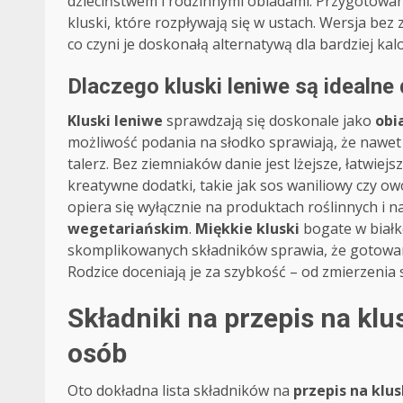
dzieciństwem i rodzinnymi obiadami. Przygotowanie
kluski, które rozpływają się w ustach. Wersja b
co czyni je doskonałą alternatywą dla bardziej ka
Dlaczego kluski leniwe są idealne 
Kluski leniwe
sprawdzają się doskonale jako
obi
możliwość podania na słodko sprawiają, że nawet
talerz. Bez ziemniaków danie jest lżejsze, łatwiej
kreatywne dodatki, takie jak sos waniliowy czy ow
opiera się wyłącznie na produktach roślinnych i na
wegetariańskim
.
Miękkie kluski
bogate w białko
skomplikowanych składników sprawia, że gotowani
Rodzice doceniają je za szybkość – od zmierzenia 
Składniki na przepis na klu
osób
Oto dokładna lista składników na
przepis na klu