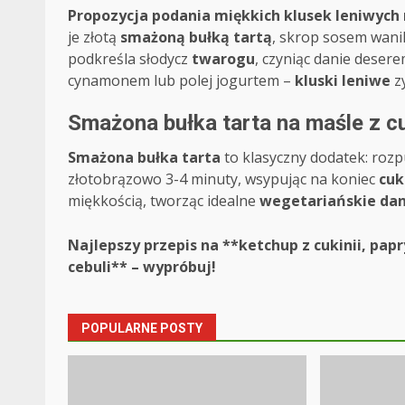
Propozycja podania miękkich klusek leniwych 
je złotą
smażoną bułką tartą
, skrop sosem wanil
podkreśla słodycz
twarogu
, czyniąc danie deser
cynamonem lub polej jogurtem –
kluski leniwe
zy
Smażona bułka tarta na maśle z 
Smażona bułka tarta
to klasyczny dodatek: roz
złotobrązowo 3-4 minuty, wsypując na koniec
cuk
miękkością, tworząc idealne
wegetariańskie dan
Post
Najlepszy przepis na **ketchup z cukinii, papry
cebuli** – wypróbuj!
navigation
POPULARNE POSTY