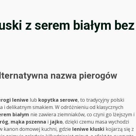
luski z serem białym bez
alternatywna nazwa pierogów
erogi leniwe
lub
kopytka serowe
, to tradycyjny polski
a i delikatnym smakiem. W odróżnieniu od klasycznych
serem białym
nie zawiera ziemniaków, co czyni go lżejszym i
róg
,
mąka pszenna
i
jajko
, dzięki czemu masa wychodzi
ię w kanon domowej kuchni, gdzie
leniwe kluski
kojarzą się z