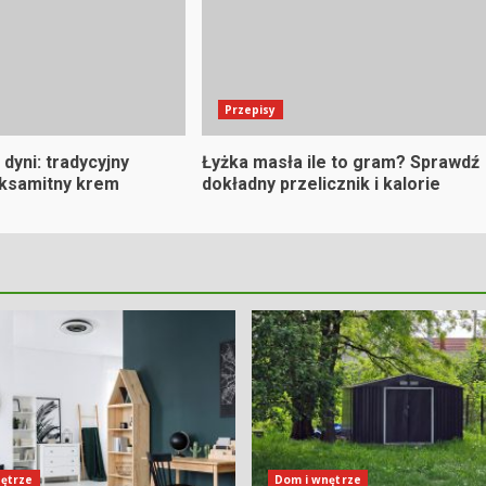
Przepisy
 dyni: tradycyjny
Łyżka masła ile to gram? Sprawdź
aksamitny krem
dokładny przelicznik i kalorie
ętrze
Dom i wnętrze