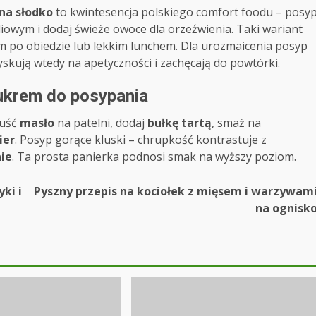
na słodko
to kwintesencja polskiego comfort foodu – posy
iowym i dodaj świeże owoce dla orzeźwienia. Taki wariant
em po obiedzie lub lekkim lunchem. Dla urozmaicenia posyp
skują wtedy na apetyczności i zachęcają do powtórki.
cukrem do posypania
puść
masło
na patelni, dodaj
bułkę tartą
, smaż na
ier
. Posyp gorące kluski – chrupkość kontrastuje z
ie
. Ta prosta panierka podnosi smak na wyższy poziom.
ki i
Pyszny przepis na kociołek z mięsem i warzywam
na ognisk