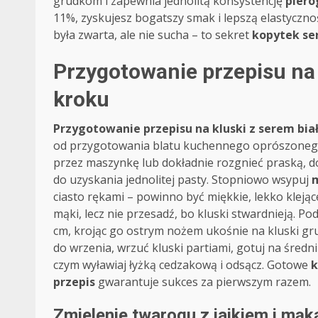
grudkom i zapewnia jednolitą konsystencję
piero
11%, zyskujesz bogatszy smak i lepszą elastyczno
była zwarta, ale nie sucha – to sekret
kopytek se
Przygotowanie przepisu na 
kroku
Przygotowanie przepisu na kluski z serem bi
od przygotowania blatu kuchennego oprószonego
przez maszynkę lub dokładnie rozgnieć praską, 
do uzyskania jednolitej pasty. Stopniowo wsypuj
ciasto rękami – powinno być miękkie, lekko klejące
mąki, lecz nie przesadź, bo kluski stwardnieją. Po
cm, krojąc go ostrym nożem ukośnie na kluski g
do wrzenia, wrzuć kluski partiami, gotuj na śred
czym wyławiaj łyżką cedzakową i odsącz. Gotowe
k
przepis
gwarantuje sukces za pierwszym razem.
Zmielenie twarogu z jajkiem i mąk