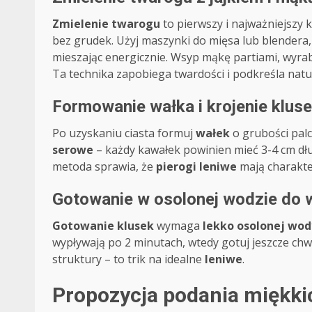
Zmielenie twarogu
to pierwszy i najważniejszy 
bez grudek. Użyj maszynki do mięsa lub blender
mieszając energicznie. Wsyp mąkę partiami, wyrab
Ta technika zapobiega twardości i podkreśla nat
Formowanie wałka i krojenie klus
Po uzyskaniu ciasta formuj
wałek
o grubości pal
serowe
– każdy kawałek powinien mieć 3-4 cm dłu
metoda sprawia, że
pierogi leniwe
mają charakter
Gotowanie w osolonej wodzie do w
Gotowanie klusek
wymaga
lekko osolonej wod
wypływają po 2 minutach, wtedy gotuj jeszcze chwi
struktury – to trik na idealne
leniwe
.
Propozycja podania miękki