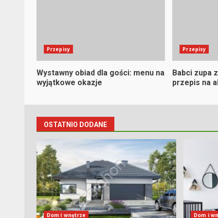
Przepisy
Przepisy
Wystawny obiad dla gości: menu na
Babci zupa z
wyjątkowe okazje
przepis na 
OSTATNIO DODANE
Dom i wnętrze
Dom i wn