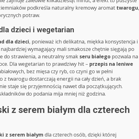
 zajmuje zaledwie kilkadziesiąt minut, a efekt to puszyste
ez ziemniaków podkreśla naturalny kremowy aromat
twarogu
lorycznych potraw.
dla dzieci i wegetarian
ad dla dzieci
, ponieważ ich delikatna, miękka konsystencja i
 najbardziej wymagający mali smakosze chętnie sięgają po
sze do strawienia, a neutralny smak
seru białego
pozwala na
oce. Dla wegetarian to prawdziwy hit –
przepis na leniwe
białowych, bez mięsa czy ryb, co czyni go w pełni
 z twarogu dostarczają energii na cały dzień, a brak
e staje się przyjemnością nawet dla początkujących.
składników do podania mija mniej niż godzina.
ski z serem białym dla czterech
ski z serem białym
dla czterech osób, dzięki której