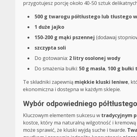
przygotujesz porcję około 40-50 sztuk delikatnych
500 g twarogu półtłustego lub tłustego 
1 duże jajko
150-200 g mąki pszennej
(dodawaj stopniow
szczypta soli
Do gotowania:
2 litry osolonej wody
Do smażenia bułki:
50 g masła
,
100 g bułki 
Te składniki zapewnią
miękkie kluski leniwe
, k
ekonomiczna i dostępna w każdym sklepie.
Wybór odpowiedniego półtłustego 
Kluczowym elementem sukcesu w
tradycyjnym p
kostce, który ma naturalną wilgotność i kremową
może sprawić, że kluski wyjdą suche i twarde.
Twa