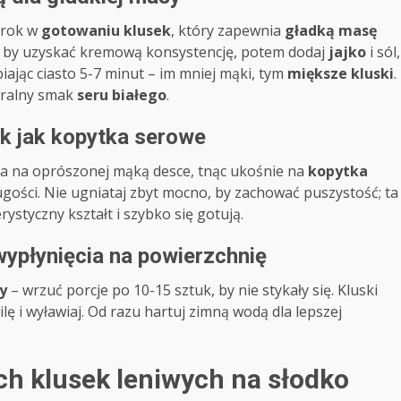
krok w
gotowaniu klusek
, który zapewnia
gładką masę
a, by uzyskać kremową konsystencję, potem dodaj
jajko
i sól,
iając ciasto 5-7 minut – im mniej mąki, tym
miększe kluski
.
uralny smak
seru białego
.
ek jak kopytka serowe
ca na oprószonej mąką desce, tnąc ukośnie na
kopytka
gości. Nie ugniataj zbyt mocno, by zachować puszystość; ta
ystyczny kształt i szybko się gotują.
ypłynięcia na powierzchnię
y
– wrzuć porcje po 10-15 sztuk, by nie stykały się. Kluski
lę i wyławiaj. Od razu hartuj zimną wodą dla lepszej
ch klusek leniwych na słodko