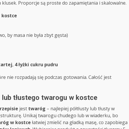
 klusek. Proporcje są proste do zapamiętania i skalowalne.
w kostce
o, by masa nie była zbyt gęsta)
tartej
,
4 łyżki cukru pudru
tóre nie rozpadają się podczas gotowania. Całość jest
lub tłustego twarogu w kostce
rzepisie
jest
twaróg
– najlepiej półtłusty lub tłusty w
 strukturę. Unikaj twarogu chudego lub w wiaderku, bo
róg w kostce
łatwiej zmielić na gładką masę, co zapobiega