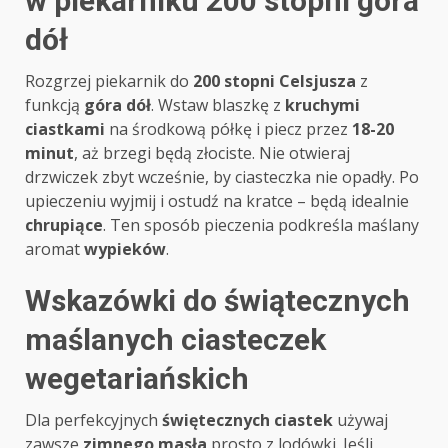
w piekarniku 200 stopni góra
dół
Rozgrzej piekarnik do
200 stopni Celsjusza
z
funkcją
góra dół
. Wstaw blaszkę z
kruchymi
ciastkami
na środkową półkę i piecz przez
18-20
minut
, aż brzegi będą złociste. Nie otwieraj
drzwiczek zbyt wcześnie, by ciasteczka nie opadły. Po
upieczeniu wyjmij i ostudź na kratce – będą idealnie
chrupiące
. Ten sposób pieczenia podkreśla maślany
aromat
wypieków
.
Wskazówki do świątecznych
maślanych ciasteczek
wegetariańskich
Dla perfekcyjnych
świętecznych ciastek
używaj
zawsze
zimnego masła
prosto z lodówki. Jeśli