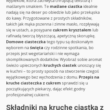
wypieków, która zachwyca chrupiącą teksturą i
maślanym smakiem. Te
maślane ciastka
idealnie
nadają się na deser po obiedzie lub jako przekąska
do kawy. Przygotowane z prostych składników,
takich jak mąka pszenna i zimne masło, rozpływają
się w ustach, a posypane
cukrem kryształem
lub
rafinadą tworzą błyszczącą, apetyczną skorupkę.
Domowe ciasteczka
tego typu są doskonałym
wyborem na
święta
czy rodzinne spotkania, bo
przepis jest wegetariański i nie wymaga
skomplikowanych dodatków. Wyobraź sobie aromat
świeżo upieczonych
kruchych ciastek
unoszący się
w kuchni – to prosty sposób na stworzenie czegoś
wyjątkowego bez wychodzenia z domu.
Przepis na
kruche ciasteczka z cukrem
sprawdzi się u
początkujących piekarzy, dając efekt godny
profesjonalnej cukierni.
Składniki na kruche ciastka z