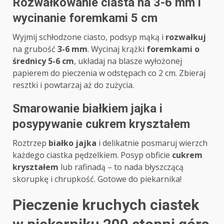
Rozwałkowanie ciasta na 3-6 mm i
wycinanie foremkami 5 cm
Wyjmij schłodzone ciasto, podsyp mąką i
rozwałkuj
na grubość
3-6 mm
. Wycinaj krążki
foremkami o
średnicy 5-6 cm
, układaj na blasze wyłożonej
papierem do pieczenia w odstępach co 2 cm. Zbieraj
resztki i powtarzaj aż do zużycia.
Smarowanie białkiem jajka i
posypywanie cukrem kryształem
Roztrzep
białko jajka
i delikatnie posmaruj wierzch
każdego ciastka pędzelkiem. Posyp obficie
cukrem
kryształem
lub rafinadą – to nada błyszczącą
skorupkę i chrupkość. Gotowe do piekarnika!
Pieczenie kruchych ciastek