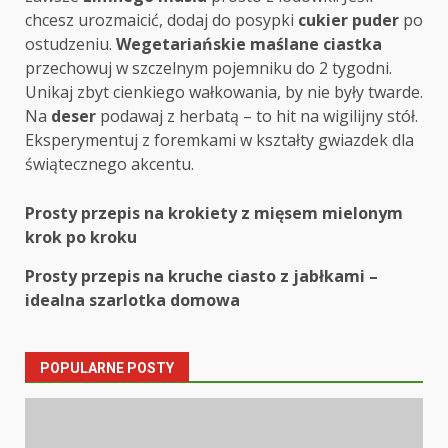
chcesz urozmaicić, dodaj do posypki
cukier puder
po
ostudzeniu.
Wegetariańskie maślane ciastka
przechowuj w szczelnym pojemniku do 2 tygodni.
Unikaj zbyt cienkiego wałkowania, by nie były twarde.
Na
deser
podawaj z herbatą – to hit na wigilijny stół.
Eksperymentuj z foremkami w kształty gwiazdek dla
świątecznego akcentu.
Post
Prosty przepis na krokiety z mięsem mielonym
krok po kroku
navigation
Prosty przepis na kruche ciasto z jabłkami –
idealna szarlotka domowa
POPULARNE POSTY