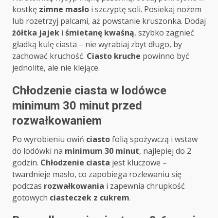
kostkę
zimne masło
i szczyptę soli. Posiekaj nożem
lub rozetrzyj palcami, aż powstanie kruszonka. Dodaj
żółtka jajek
i
śmietanę kwaśną
, szybko zagnieć
gładką kulę ciasta – nie wyrabiaj zbyt długo, by
zachować kruchość.
Ciasto kruche
powinno być
jednolite, ale nie klejące.
Chłodzenie ciasta w lodówce
minimum 30 minut przed
rozwałkowaniem
Po wyrobieniu owiń
ciasto
folią spożywczą i wstaw
do lodówki na
minimum 30 minut
, najlepiej do 2
godzin.
Chłodzenie ciasta
jest kluczowe –
twardnieje masło, co zapobiega rozlewaniu się
podczas
rozwałkowania
i zapewnia chrupkość
gotowych
ciasteczek z cukrem
.