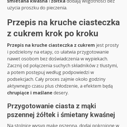
śmietana kwaśna
i
żółtka
dodają wilgotności bez
użycia proszku do pieczenia.
Przepis na kruche ciasteczka
z cukrem krok po kroku
Przepis na kruche ciasteczka z cukrem
jest prosty
i podzielony na etapy, co ułatwia przygotowanie
nawet osobom bez doświadczenia w wypiekach.
Zacznij od połączenia suchych składników z tłustymi,
a potem postępuj według podpowiedzi w
podsekcjach. Cały proces zajmie około godziny
aktywnego czasu plus chłodzenie, a efektem będą
chrupiące i maślane
desery.
Przygotowanie ciasta z mąki
pszennej żółtek i śmietany kwaśnej
Na stolnicę wysyp mąkę pszenną, dodaj pokrojone w