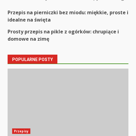
Post
Przepis na pierniczki bez miodu: miękkie, proste i
idealne na święta
navigation
Prosty przepis na pikle z ogórków: chrupiące i
domowe na zimę
POPULARNE POSTY
Przepisy