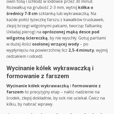
owiń folią i schłodź w lodówce przez 30 minut.
Rozwałkuj na grubość 2-3 mm, wytnij
kółka o
średnicy 7-8 cm
szklanką lub wykrawaczką. Na
każde połóż łyżeczkę farszu z kawałków truskawek,
zlepij brzegi wilgotnymi palcami, tworząc falbankę.
Układaj pierogi na
oprószonej mąką desce pod
wilgotną ściereczką
, by nie wyschły. Gotuj partiami
w dużej ilości
osolonej wrzącej wody
– po
wypłynięciu na powierzchnię licz
2,5-4 minuty
, wyjmij
cedzakiem i odcedź.
Wycinanie kółek wykrawaczką i
formowanie z farszem
Wycinanie kółek wykrawaczką
i
formowanie z
farszem
to precyzyjny etap – nałóż nadzienie na
środek, zlepij dokładnie, by sok nie uciekał. Ćwicz na
kilku, by nabrać wprawy.