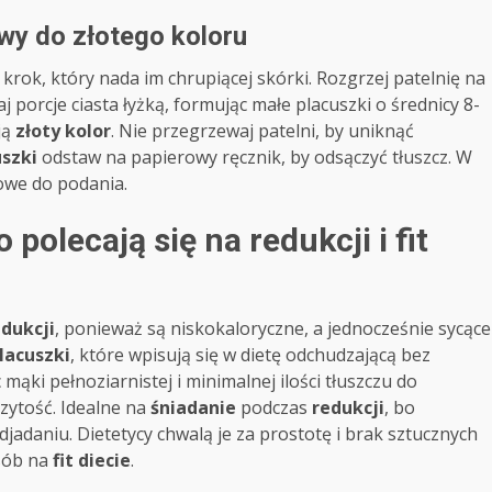
iwy do złotego koloru
ok, który nada im chrupiącej skórki. Rozgrzej patelnię na
j porcje ciasta łyżką, formując małe placuszki o średnicy 8-
ją
złoty kolor
. Nie przegrzewaj patelni, by uniknąć
uszki
odstaw na papierowy ręcznik, by odsączyć tłuszcz. W
owe do podania.
 polecają się na redukcji i fit
edukcji
, ponieważ są niskokaloryczne, a jednocześnie sycące
placuszki
, które wpisują się w dietę odchudzającą bez
ąki pełnoziarnistej i minimalnej ilości tłuszczu do
zytość. Idealne na
śniadanie
podczas
redukcji
, bo
djadaniu. Dietetycy chwalą je za prostotę i brak sztucznych
sób na
fit diecie
.