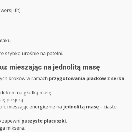
ersji fit)
smaku
re szybko urośnie na patelni.
u: mieszając na jednolitą masę
szych kroków w ramach
przygotowania placków z serka
idelcem na gładką masę.
się połączą.
oli, mieszając energicznie na
jednolitą masę
– ciasto
co zapewni
puszyste placuszki
.
aga miksera.