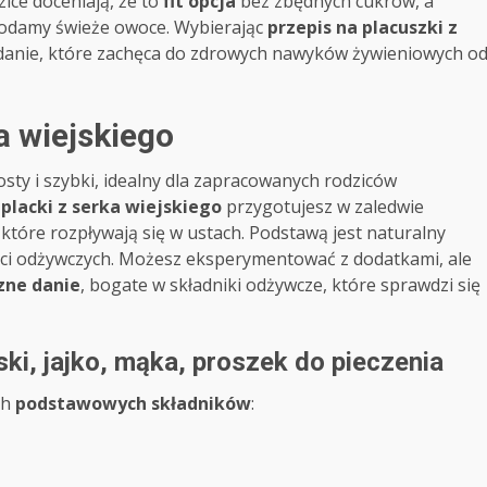
ice doceniają, że to
fit opcja
bez zbędnych cukrów, a
dodamy świeże owoce. Wybierając
przepis na placuszki z
danie, które zachęca do zdrowych nawyków żywieniowych o
a wiejskiego
osty i szybki, idealny dla zapracowanych rodziców
e
placki z serka wiejskiego
przygotujesz w zaledwie
, które rozpływają się w ustach. Podstawą jest naturalny
tości odżywczych. Możesz eksperymentować z dodatkami, ale
zne danie
, bogate w składniki odżywcze, które sprawdzi się
ki, jajko, mąka, proszek do pieczenia
ch
podstawowych składników
: