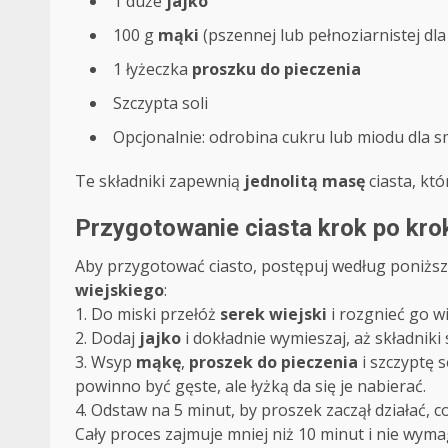
1 duże
jajko
100 g
mąki
(pszennej lub pełnoziarnistej dla w
1 łyżeczka
proszku do pieczenia
Szczypta soli
Opcjonalnie: odrobina cukru lub miodu dla 
Te składniki zapewnią
jednolitą masę
ciasta, któ
Przygotowanie ciasta krok po krok
Aby przygotować ciasto, postępuj według poniż
wiejskiego
:
1. Do miski przełóż
serek wiejski
i rozgnieć go w
2. Dodaj
jajko
i dokładnie wymieszaj, aż składniki 
3. Wsyp
mąkę
,
proszek do pieczenia
i szczyptę s
powinno być gęste, ale łyżką da się je nabierać.
4. Odstaw na 5 minut, by proszek zaczął działać, 
Cały proces zajmuje mniej niż 10 minut i nie wym