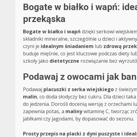
Bogate w białko i wapń: ide
przekąska
Bogate w białko i wapń
dzięki serkowi wiejskie
składniki mineralne, szczególnie u dzieci i aktyw
czyni je
idealnym śniadaniem
lub
zdrową prze
buduje mięśnie, co jest kluczowe podczas diety lu
szkoły jako
dietetyczne
rozwiązanie bez wyrzutó
Podawaj z owocami jak bana
Podawaj
placuszki z serka wiejskiego
z świeży
malin
, co doda słodyczy bez cukru. Dla dzieci tak
do jedzenia. Dorośli docenią wersję z orzechami 
zapewnia potas, a
maliny
witaminę C, tworząc zr
jabłkami czy jagodami, by dopasować do sezonu.
Post
Prosty przepis na placki z dyni puszyste i idea