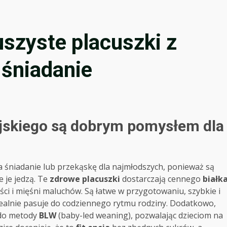
uszyste placuszki z
 śniadanie
ejskiego są dobrym pomysłem dla
 śniadanie lub przekąskę dla najmłodszych, ponieważ są
ie je jedzą. Te
zdrowe placuszki
dostarczają cennego
białk
ści i mięśni maluchów. Są łatwe w przygotowaniu, szybkie i
ealnie pasuje do codziennego rytmu rodziny. Dodatkowo,
ę do metody
BLW
(baby-led weaning), pozwalając dzieciom na