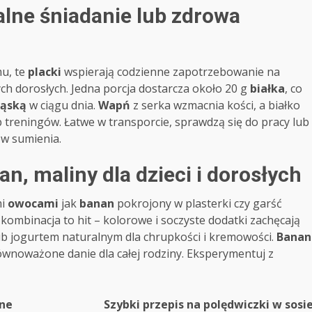
alne śniadanie lub zdrowa
mu, te
placki
wspierają codzienne zapotrzebowanie na
nych dorosłych. Jedna porcja dostarcza około 20 g
białka
, co
kąską
w ciągu dnia.
Wapń
z serka wzmacnia kości, a białko
b treningów. Łatwe w transporcie, sprawdzą się do pracy lub
w sumienia.
n, maliny dla dzieci i dorosłych
mi
owocami
jak
banan
pokrojony w plasterki czy garść
a kombinacja to hit – kolorowe i soczyste dodatki zachęcają
lub jogurtem naturalnym dla chrupkości i kremowości.
Banan
ównoważone danie dla całej rodziny. Eksperymentuj z
lne
Szybki przepis na polędwiczki w sosi