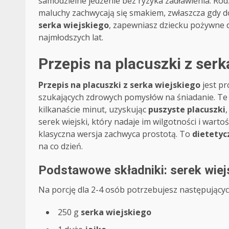
samodzielne jedzenie bez ryzyka zadławienia. Rodz
maluchy zachwycają się smakiem, zwłaszcza gdy 
serka wiejskiego
, zapewniasz dziecku pożywne 
najmłodszych lat.
Przepis na placuszki z serk
Przepis na placuszki z serka wiejskiego
jest pr
szukających zdrowych pomysłów na śniadanie. T
kilkanaście minut, uzyskując
puszyste placuszki
serek wiejski, który nadaje im wilgotności i war
klasyczna wersja zachwyca prostotą. To
dietetyc
na co dzień.
Podstawowe składniki: serek wiejs
Na porcję dla 2-4 osób potrzebujesz następujący
250 g
serka wiejskiego