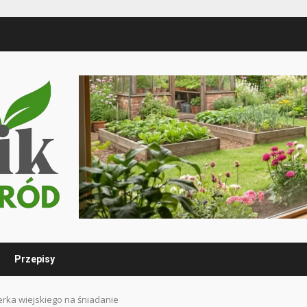
Przepisy
erka wiejskiego na śniadanie