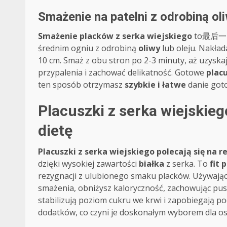
Smażenie na patelni z odrobiną ol
Smażenie placków z serka wiejskiego
to最后一 kr
średnim ogniu z odrobiną
oliwy
lub oleju. Nakłada
10 cm. Smaż z obu stron po 2-3 minuty, aż uzyska
przypalenia i zachować delikatność. Gotowe
plac
ten sposób otrzymasz
szybkie i łatwe
danie got
Placuszki z serka wiejskiego
dietę
Placuszki z serka wiejskiego polecają się na r
dzięki wysokiej zawartości
białka
z serka. To
fit 
rezygnacji z ulubionego smaku placków. Używając m
smażenia, obniżysz kaloryczność, zachowując pus
stabilizują poziom cukru we krwi i zapobiegają po
dodatków, co czyni je doskonałym wyborem dla o