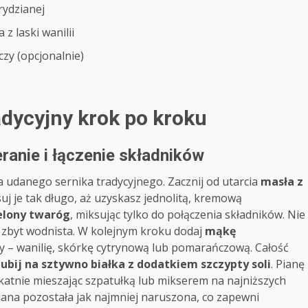
rydzianej
z laski wanilii
zy (opcjonalnie)
adycyjny krok po kroku
ranie i łączenie składników
 udanego sernika tradycyjnego. Zacznij od utarcia
masła z
uj je tak długo, aż uzyskasz jednolitą, kremową
elony twaróg
, miksując tylko do połączenia składników. Nie
ę zbyt wodnista. W kolejnym kroku dodaj
mąkę
 – wanilię, skórkę cytrynową lub pomarańczową. Całość
,
ubij na sztywno białka z dodatkiem szczypty soli
. Pianę
katnie mieszając szpatułką lub mikserem na najniższych
piana pozostała jak najmniej naruszona, co zapewni