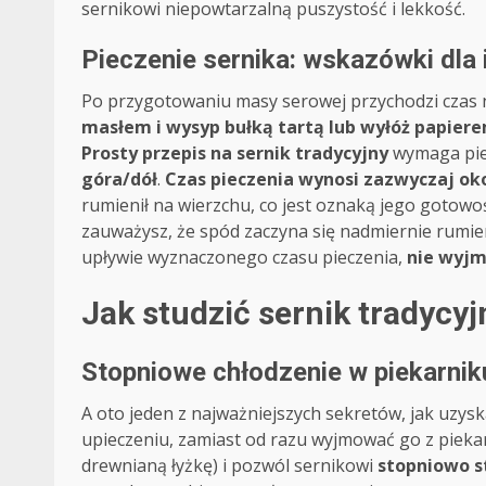
sernikowi niepowtarzalną puszystość i lekkość.
Pieczenie sernika: wskazówki dla
Po przygotowaniu masy serowej przychodzi czas n
masłem i wysyp bułką tartą lub wyłóż papiere
Prosty przepis na sernik tradycyjny
wymaga pie
góra/dół
.
Czas pieczenia wynosi zazwyczaj ok
rumienił na wierzchu, co jest oznaką jego gotowoś
zauważysz, że spód zaczyna się nadmiernie rumien
upływie wyznaczonego czasu pieczenia,
nie wyjm
Jak studzić sernik tradycyj
Stopniowe chłodzenie w piekarni
A oto jeden z najważniejszych sekretów, jak uzysk
upieczeniu, zamiast od razu wyjmować go z pieka
drewnianą łyżkę) i pozwól sernikowi
stopniowo s