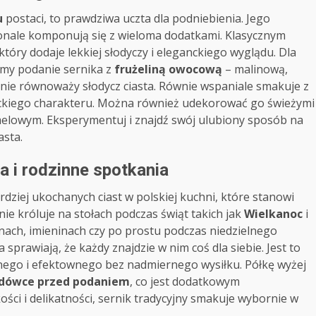
u
postaci, to prawdziwa uczta dla podniebienia. Jego
konale komponują się z wieloma dodatkami. Klasycznym
 który dodaje lekkiej słodyczy i eleganckiego wyglądu. Dla
camy podanie sernika z
frużeliną owocową
– malinową,
ie równoważy słodycz ciasta. Równie wspaniale smakuje z
ckiego charakteru. Można również udekorować go świeżymi
melowym. Eksperymentuj i znajdź swój ulubiony sposób na
asta.
ta i rodzinne spotkania
rdziej ukochanych ciast w polskiej kuchni, które stanowi
ie króluje na stołach podczas świąt takich jak
Wielkanoc
i
inach, imieninach czy po prostu podczas niedzielnego
 sprawiają, że każdy znajdzie w nim coś dla siebie. Jest to
nego i efektownego bez nadmiernego wysiłku. Półkę wyżej
odówce przed podaniem
, co jest dodatkowym
kości i delikatności, sernik tradycyjny smakuje wybornie w