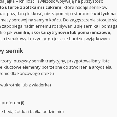
 jajka – ich ilość i świeżość wpływają na puszystość
o utarte z żółtkami i cukrem
, które nadaje sernikowi
skać pożądaną lekkość, nie zapomnij o starannie
ubitych na
do masy serowej na samym końcu. Do zagęszczenia stosuje si
ra zapobiega nadmiernemu rozpływaniu się sernika i pomag
kie jak
wanilia, skórka cytrynowa lub pomarańczowa
,
ch i smakowych, czyniąc go jeszcze bardziej wyjątkowym.
y sernik
ny, puszysty sernik tradycyjny, przygotowaliśmy listę
ie kluczowe elementy potrzebne do stworzenia arcydzieła.
zenie dla końcowego efektu.
dwukrotnie lub z wiaderka)
preferencji)
e będą żółtka i białka oddzielnie)