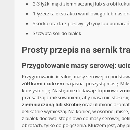
2-3 łyżki mąki ziemniaczanej lub skrobi kuku
1 łyżeczka ekstraktu waniliowego lub nasiona 
Skórka otarta z połowy cytryny lub pomarańc
Szczypta soli do białek
Prosty przepis na sernik tr
Przygotowanie masy serowej: ucie
Przygotowanie idealnej masy serowej to podstawa
żółtkami i cukrem
na jasną, puszystą masę. Miks
konsystencję. Następnie dodawaj stopniowo
zmi
przesadzaj z miksowaniem, aby masa nie stała si
ziemniaczaną lub skrobię
oraz ulubione aromaty
delikatnie wymieszaj. Na koniec, w osobnej misce
z białek dodawaj stopniowo do masy serowej, deli
obrotach, tylko do połączenia. Kluczem jest, aby 