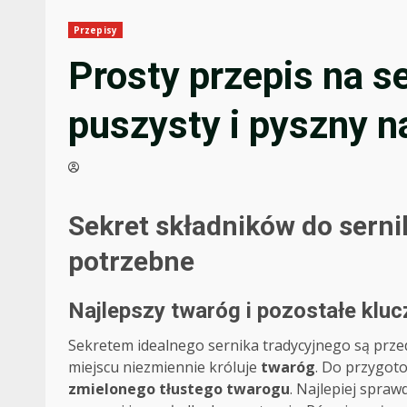
Przepisy
Prosty przepis na se
puszysty i pyszny n
Sekret składników do sernik
potrzebne
Najlepszy twaróg i pozostałe klu
Sekretem idealnego sernika tradycyjnego są przed
miejscu niezmiennie króluje
twaróg
. Do przygot
zmielonego tłustego twarogu
. Najlepiej spraw