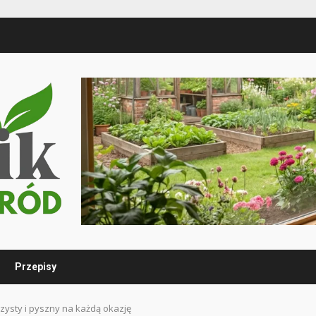
Przepisy
szysty i pyszny na każdą okazję