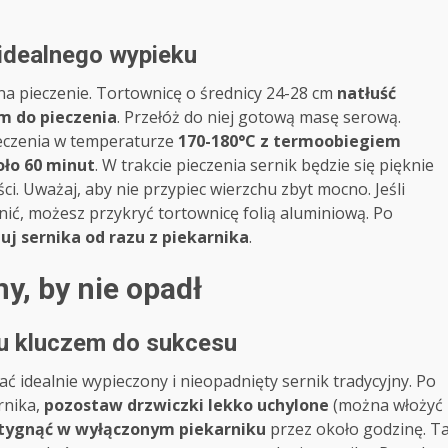
 idealnego wypieku
a pieczenie. Tortownicę o średnicy 24-28 cm
natłuść
m do pieczenia
. Przełóż do niej gotową masę serową.
czenia w temperaturze
170-180°C z termoobiegiem
oło 60 minut
. W trakcie pieczenia sernik będzie się pięknie
ci. Uważaj, aby nie przypiec wierzchu zbyt mocno. Jeśli
ić, możesz przykryć tortownicę folią aluminiową. Po
uj sernika od razu z piekarnika
.
ny, by nie opadł
ku kluczem do sukcesu
ać idealnie wypieczony i nieopadnięty sernik tradycyjny. Po
rnika,
pozostaw drzwiczki lekko uchylone
(można włożyć
tygnąć w wyłączonym piekarniku
przez około godzinę. T