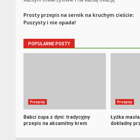
Post
Prosty przepis na sernik na kruchym cieście:
Puszysty i nie opada!
navigation
POPULARNE POSTY
Przepisy
Przepisy
Babci zupa z dyni: tradycyjny
Łyżka masła
przepis na aksamitny krem
dokładny prz