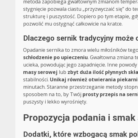
metoda zapobiega gwałtownym zmianom temperatu
stygnięcie pozwala ciastu „przyzwyczaić się” do 
strukturę i puszystość. Dopiero po tym etapie, gd
pozwolić mu ostygnąć całkowicie na kratce.
Dlaczego sernik tradycyjny może o
Opadanie sernika to zmora wielu miłośników tego 
schłodzenie po upieczeniu
. Gwałtowna zmiana t
ucieka, powodując jego zapadnięcie. Inne powody
masy serowej
lub
zbyt duża ilość płynnych sk
stabilności.
Unikaj również otwierania piekarn
minutach. Staranne przestrzeganie metody stopni
sposobem na to, by Twój
prosty przepis na sern
puszysty i lekko wyrośnięty.
Propozycja podania i smak
Dodatki, które wzbogacą smak pol