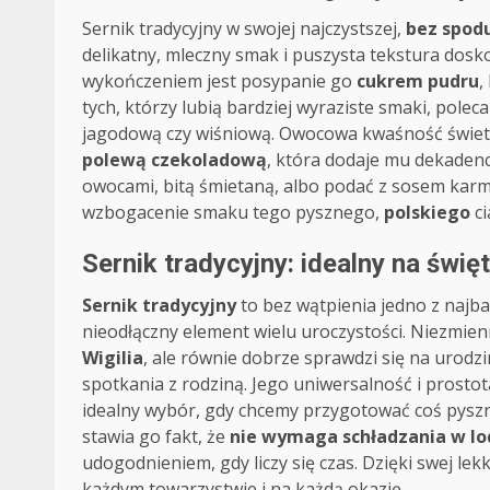
Sernik tradycyjny w swojej najczystszej,
bez spod
delikatny, mleczny smak i puszysta tekstura dos
wykończeniem jest posypanie go
cukrem pudru
,
tych, którzy lubią bardziej wyraziste smaki, pole
jagodową czy wiśniową. Owocowa kwaśność świetn
polewą czekoladową
, która dodaje mu dekaden
owocami, bitą śmietaną, albo podać z sosem kar
wzbogacenie smaku tego pysznego,
polskiego
ci
Sernik tradycyjny: idealny na świę
Sernik tradycyjny
to bez wątpienia jedno z najba
nieodłączny element wielu uroczystości. Niezmienn
Wigilia
, ale równie dobrze sprawdzi się na urodz
spotkania z rodziną. Jego uniwersalność i prostota
idealny wybór, gdy chcemy przygotować coś pysz
stawia go fakt, że
nie wymaga schładzania w l
udogodnieniem, gdy liczy się czas. Dzięki swej lek
każdym towarzystwie i na każdą okazję.