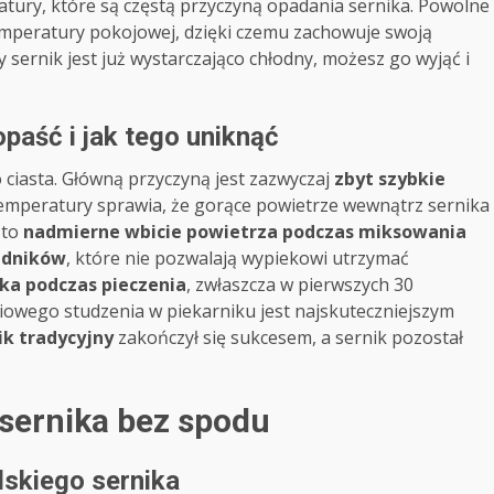
ry, które są częstą przyczyną opadania sernika. Powolne
temperatury pokojowej, dzięki czemu zachowuje swoją
y sernik jest już wystarczająco chłodny, możesz go wyjąć i
paść i jak tego uniknąć
ciasta. Główną przyczyną jest zazwyczaj
zbyt szybkie
emperatury sprawia, że gorące powietrze wewnątrz sernika
 to
nadmierne wbicie powietrza podczas miksowania
ładników
, które nie pozwalają wypiekowi utrzymać
ika podczas pieczenia
, zwłaszcza w pierwszych 30
owego studzenia w piekarniku jest najskuteczniejszym
ik tradycyjny
zakończył się sukcesem, a sernik pozostał
 sernika bez spodu
skiego sernika