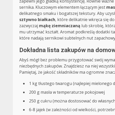
zapewni jego gładką konsystencję. Równie ważne są
sernika. Kluczowym elementem łączącym jest
masł
delikatnego smaku i bogatszej tekstury. Aby uzy
sztywno białkach
, które delikatnie wkręca się 
zazwyczaj
mąkę ziemniaczaną
lub skrobię, któ
mu utrzymać kształt. Aromat podkreślą dodatki ta
które nadają sernikowi subtelnych nut zapachowy
Dokładna lista zakupów na domow
Abyś mógł bez problemu przygotować swój wymarzo
niezbędnych zakupów. Znajdziesz na niej wszystk
Pamiętaj, że jakość składników ma ogromne znac
1 kg tłustego twarogu (najlepiej mielonego 
200 g masła w temperaturze pokojowej
250 g cukru (można dostosować do własnych 
6-8 jajek (w zależności od wielkości, potrzebn