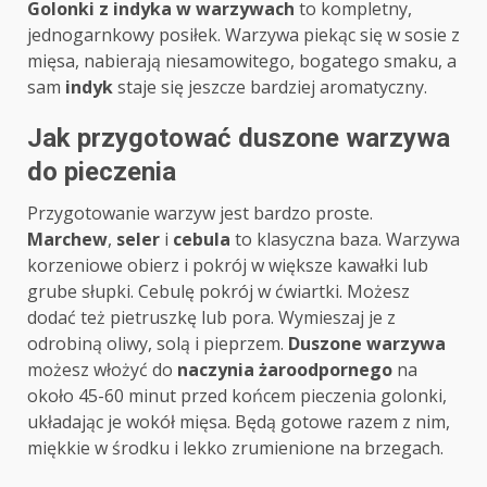
Golonki z indyka w warzywach
to kompletny,
jednogarnkowy posiłek. Warzywa piekąc się w sosie z
mięsa, nabierają niesamowitego, bogatego smaku, a
sam
indyk
staje się jeszcze bardziej aromatyczny.
Jak przygotować duszone warzywa
do pieczenia
Przygotowanie warzyw jest bardzo proste.
Marchew
,
seler
i
cebula
to klasyczna baza. Warzywa
korzeniowe obierz i pokrój w większe kawałki lub
grube słupki. Cebulę pokrój w ćwiartki. Możesz
dodać też pietruszkę lub pora. Wymieszaj je z
odrobiną oliwy, solą i pieprzem.
Duszone warzywa
możesz włożyć do
naczynia żaroodpornego
na
około 45-60 minut przed końcem pieczenia golonki,
układając je wokół mięsa. Będą gotowe razem z nim,
miękkie w środku i lekko zrumienione na brzegach.