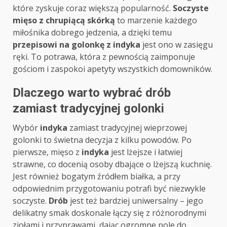
które zyskuje coraz większą popularność.
Soczyste
mięso z chrupiącą skórką
to marzenie każdego
miłośnika dobrego jedzenia, a dzięki temu
przepisowi na golonkę z indyka
jest ono w zasięgu
ręki. To potrawa, która z pewnością zaimponuje
gościom i zaspokoi apetyty wszystkich domowników.
Dlaczego warto wybrać drób
zamiast tradycyjnej golonki
Wybór
indyka
zamiast tradycyjnej wieprzowej
golonki to świetna decyzja z kilku powodów. Po
pierwsze, mięso z
indyka
jest lżejsze i łatwiej
strawne, co docenią osoby dbające o lżejszą kuchnię.
Jest również bogatym źródłem białka, a przy
odpowiednim przygotowaniu potrafi być niezwykle
soczyste.
Drób
jest też bardziej uniwersalny – jego
delikatny smak doskonale łączy się z różnorodnymi
ziołami i przyprawami, dając ogromne pole do