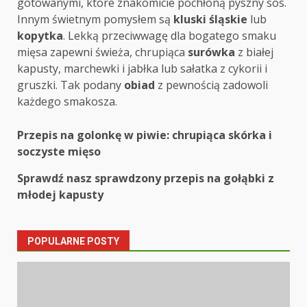
gotowanymi, które znakomicie pochłoną pyszny sos.
Innym świetnym pomysłem są
kluski śląskie
lub
kopytka
. Lekką przeciwwagę dla bogatego smaku
mięsa zapewni świeża, chrupiąca
surówka
z białej
kapusty, marchewki i jabłka lub sałatka z cykorii i
gruszki. Tak podany
obiad
z pewnością zadowoli
każdego smakosza.
Post
Przepis na golonkę w piwie: chrupiąca skórka i
soczyste mięso
navigation
Sprawdź nasz sprawdzony przepis na gołąbki z
młodej kapusty
POPULARNE POSTY