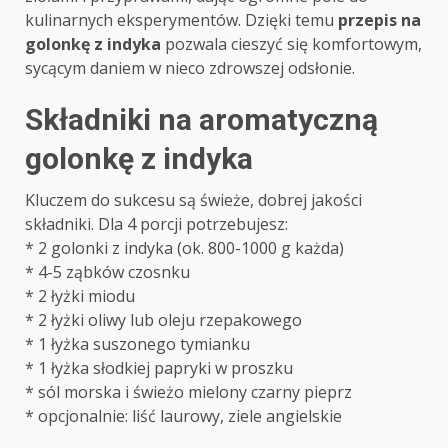
kulinarnych eksperymentów. Dzięki temu
przepis na
golonkę z indyka
pozwala cieszyć się komfortowym,
sycącym daniem w nieco zdrowszej odsłonie.
Składniki na aromatyczną
golonkę z indyka
Kluczem do sukcesu są świeże, dobrej jakości
składniki. Dla 4 porcji potrzebujesz:
* 2 golonki z indyka (ok. 800-1000 g każda)
* 4-5 ząbków czosnku
* 2 łyżki miodu
* 2 łyżki oliwy lub oleju rzepakowego
* 1 łyżka suszonego tymianku
* 1 łyżka słodkiej papryki w proszku
* sól morska i świeżo mielony czarny pieprz
* opcjonalnie: liść laurowy, ziele angielskie