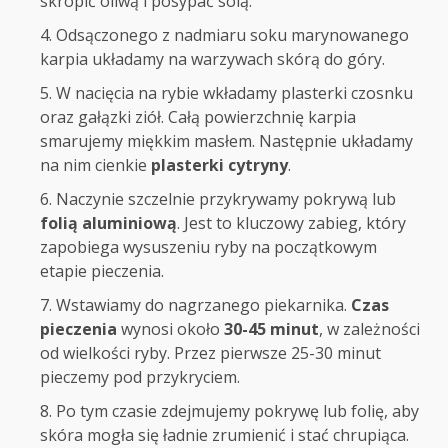
skropić oliwą i posypać solą.
Odsączonego z nadmiaru soku marynowanego
karpia układamy na warzywach skórą do góry.
W nacięcia na rybie wkładamy plasterki czosnku
oraz gałązki ziół. Całą powierzchnię karpia
smarujemy miękkim masłem. Następnie układamy
na nim cienkie
plasterki cytryny
.
Naczynie szczelnie przykrywamy pokrywą lub
folią aluminiową
. Jest to kluczowy zabieg, który
zapobiega wysuszeniu ryby na początkowym
etapie pieczenia.
Wstawiamy do nagrzanego piekarnika.
Czas
pieczenia
wynosi około
30-45 minut
, w zależności
od wielkości ryby. Przez pierwsze 25-30 minut
pieczemy pod przykryciem.
Po tym czasie zdejmujemy pokrywę lub folię, aby
skóra mogła się ładnie zrumienić i stać chrupiąca.