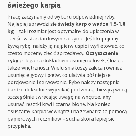
świeżego karpia
Pracę zaczynamy od wyboru odpowiedniej ryby.
Najlepiej sprawdzi się
świeży karp o wadze 1,5-1,8
kg
– taki rozmiar jest optymalny do upieczenia w
całości w standardowym naczyniu. Jeśli kupujemy
żywą rybę, należy ją najpierw uśpić i wyfiletować, co
często możemy zlecić sprzedawcy.
Oczyszczenie
ryby
polega na dokładnym usunięciu łusek, śluzu, a
także wnętrzności. Wielu smakoszy zaleca również
usunięcie głowy i płetw, co ułatwia późniejsze
porcjowanie i serwowanie. Rybę należy następnie
bardzo dokładnie wypłukać pod zimną, bieżącą wodą,
szczególnie zwracając uwagę na wnętrze, aby
usunąć resztki krwi i czarną błonę. Na koniec
osuszamy karpia wewnątrz i na zewnątrz za pomocą
papierowych ręczników – sucha skóra lepiej się
przypieka.