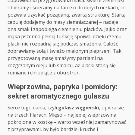
odpowiednio przygotowana masa. Świeże ziemniaki
obieramy i ścieramy na tarce o drobnych oczkach, co
pozwala uzyskać pożądaną, zwartą strukturę. Startą
cebulę dodajemy do masy ziemniaczanej – nadaje
ona smak i zapobiega ciemnieniu placków. Jajko oraz
mąka pszenna pełnią funkcję spoiwa, dzięki czemu
placki nie rozpadną się podczas smażenia. Całość
doprawiamy solą i świeżo mielonym pieprzem. Tak
przygotowaną masę smażymy partiami na
rozgrzanym oleju lub smalcu, aż placki staną się
rumiane i chrupiące z obu stron.
Wieprzowina, papryka i pomidory:
sekret aromatycznego gulaszu
Serce tego dania, czyli
gulasz węgierski
, opiera się
na trzech filarach. Mięso – najlepiej wieprzowina
pokrojona w kostkę – warto wcześniej zamarynować
z przyprawami, by było bardziej kruche i