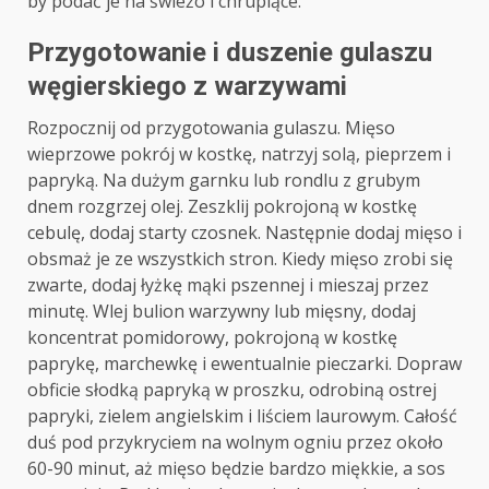
by podać je na świeżo i chrupiące.
Przygotowanie i duszenie gulaszu
węgierskiego z warzywami
Rozpocznij od przygotowania gulaszu. Mięso
wieprzowe pokrój w kostkę, natrzyj solą, pieprzem i
papryką. Na dużym garnku lub rondlu z grubym
dnem rozgrzej olej. Zeszklij pokrojoną w kostkę
cebulę, dodaj starty czosnek. Następnie dodaj mięso i
obsmaż je ze wszystkich stron. Kiedy mięso zrobi się
zwarte, dodaj łyżkę mąki pszennej i mieszaj przez
minutę. Wlej bulion warzywny lub mięsny, dodaj
koncentrat pomidorowy, pokrojoną w kostkę
paprykę, marchewkę i ewentualnie pieczarki. Dopraw
obficie słodką papryką w proszku, odrobiną ostrej
papryki, zielem angielskim i liściem laurowym. Całość
duś pod przykryciem na wolnym ogniu przez około
60-90 minut, aż mięso będzie bardzo miękkie, a sos