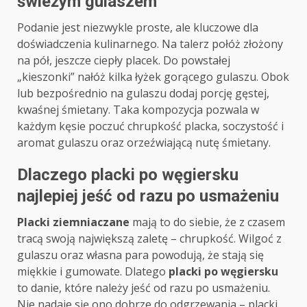
świeżym gulaszem
Podanie jest niezwykle proste, ale kluczowe dla
doświadczenia kulinarnego. Na talerz połóż złożony
na pół, jeszcze ciepły placek. Do powstałej
„kieszonki” nałóż kilka łyżek gorącego gulaszu. Obok
lub bezpośrednio na gulaszu dodaj porcję gęstej,
kwaśnej śmietany. Taka kompozycja pozwala w
każdym kęsie poczuć chrupkość placka, soczystość i
aromat gulaszu oraz orzeźwiającą nutę śmietany.
Dlaczego placki po węgiersku
najlepiej jeść od razu po usmażeniu
Placki ziemniaczane
mają to do siebie, że z czasem
tracą swoją największą zaletę – chrupkość. Wilgoć z
gulaszu oraz własna para powodują, że stają się
miękkie i gumowate. Dlatego
placki po węgiersku
to danie, które należy jeść od razu po usmażeniu.
Nie nadaje się ono dobrze do odgrzewania – placki