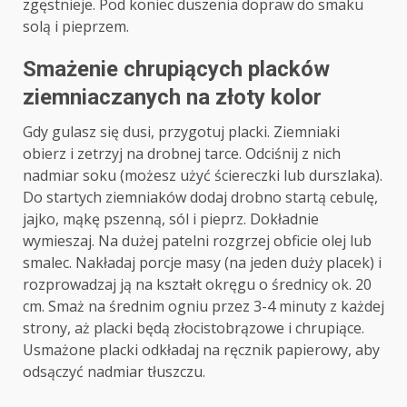
zgęstnieje. Pod koniec duszenia dopraw do smaku
solą i pieprzem.
Smażenie chrupiących placków
ziemniaczanych na złoty kolor
Gdy gulasz się dusi, przygotuj placki. Ziemniaki
obierz i zetrzyj na drobnej tarce. Odciśnij z nich
nadmiar soku (możesz użyć ściereczki lub durszlaka).
Do startych ziemniaków dodaj drobno startą cebulę,
jajko, mąkę pszenną, sól i pieprz. Dokładnie
wymieszaj. Na dużej patelni rozgrzej obficie olej lub
smalec. Nakładaj porcje masy (na jeden duży placek) i
rozprowadzaj ją na kształt okręgu o średnicy ok. 20
cm. Smaż na średnim ogniu przez 3-4 minuty z każdej
strony, aż placki będą złocistobrązowe i chrupiące.
Usmażone placki odkładaj na ręcznik papierowy, aby
odsączyć nadmiar tłuszczu.