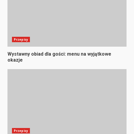
Przepisy
Wystawny obiad dla gości: menu na wyjątkowe
okazje
Przepisy