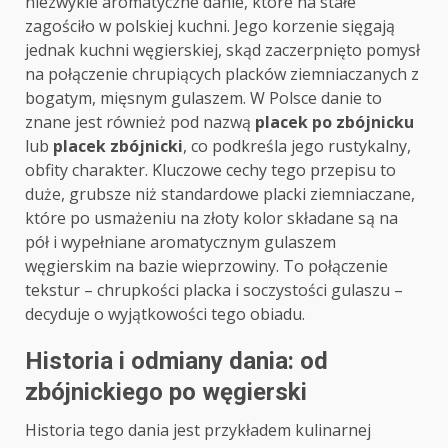
niezwykle aromatyczne danie, które na stałe
zagościło w polskiej kuchni. Jego korzenie sięgają
jednak kuchni węgierskiej, skąd zaczerpnięto pomysł
na połączenie chrupiących placków ziemniaczanych z
bogatym, mięsnym gulaszem. W Polsce danie to
znane jest również pod nazwą
placek po zbójnicku
lub
placek zbójnicki
, co podkreśla jego rustykalny,
obfity charakter. Kluczowe cechy tego przepisu to
duże, grubsze niż standardowe placki ziemniaczane,
które po usmażeniu na złoty kolor składane są na
pół i wypełniane aromatycznym gulaszem
węgierskim na bazie wieprzowiny. To połączenie
tekstur – chrupkości placka i soczystości gulaszu –
decyduje o wyjątkowości tego obiadu.
Historia i odmiany dania: od
zbójnickiego po węgierski
Historia tego dania jest przykładem kulinarnej