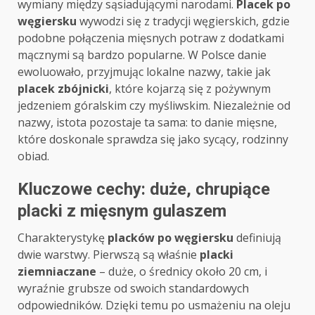
wymiany między sąsiadującymi narodami.
Placek po
węgiersku
wywodzi się z tradycji węgierskich, gdzie
podobne połączenia mięsnych potraw z dodatkami
mącznymi są bardzo popularne. W Polsce danie
ewoluowało, przyjmując lokalne nazwy, takie jak
placek zbójnicki
, które kojarzą się z pożywnym
jedzeniem góralskim czy myśliwskim. Niezależnie od
nazwy, istota pozostaje ta sama: to danie mięsne,
które doskonale sprawdza się jako sycący, rodzinny
obiad.
Kluczowe cechy: duże, chrupiące
placki z mięsnym gulaszem
Charakterystykę
placków po węgiersku
definiują
dwie warstwy. Pierwszą są właśnie
placki
ziemniaczane
– duże, o średnicy około 20 cm, i
wyraźnie grubsze od swoich standardowych
odpowiedników. Dzięki temu po usmażeniu na oleju