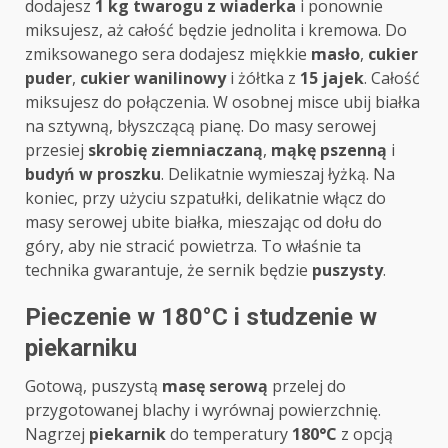
dodajesz
1 kg twarogu z wiaderka
i ponownie
miksujesz, aż całość będzie jednolita i kremowa. Do
zmiksowanego sera dodajesz miękkie
masło
,
cukier
puder
,
cukier wanilinowy
i żółtka z
15 jajek
. Całość
miksujesz do połączenia. W osobnej misce ubij białka
na sztywną, błyszczącą pianę. Do masy serowej
przesiej
skrobię ziemniaczaną
,
mąkę pszenną
i
budyń w proszku
. Delikatnie wymieszaj łyżką. Na
koniec, przy użyciu szpatułki, delikatnie włącz do
masy serowej ubite białka, mieszając od dołu do
góry, aby nie stracić powietrza. To właśnie ta
technika gwarantuje, że sernik będzie
puszysty
.
Pieczenie w 180°C i studzenie w
piekarniku
Gotową, puszystą
masę serową
przelej do
przygotowanej blachy i wyrównaj powierzchnię.
Nagrzej
piekarnik
do temperatury
180°C
z opcją