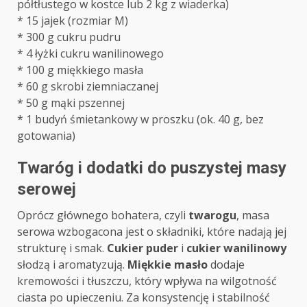
półtłustego w kostce lub 2 kg z wiaderka)
* 15 jajek (rozmiar M)
* 300 g cukru pudru
* 4 łyżki cukru wanilinowego
* 100 g miękkiego masła
* 60 g skrobi ziemniaczanej
* 50 g mąki pszennej
* 1 budyń śmietankowy w proszku (ok. 40 g, bez
gotowania)
Twaróg i dodatki do puszystej masy
serowej
Oprócz głównego bohatera, czyli
twarogu
, masa
serowa wzbogacona jest o składniki, które nadają jej
strukturę i smak.
Cukier puder
i
cukier wanilinowy
słodzą i aromatyzują.
Miękkie masło
dodaje
kremowości i tłuszczu, który wpływa na wilgotność
ciasta po upieczeniu. Za konsystencję i stabilność