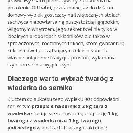
prawdziwy skarb przekazywany z pokolenia na
pokolenie. Od babci, przez mamę, aż do dziś, ten
domowy wypiek goszczący na świątecznych stołach
zachwyca niepowtarzalną puszystością i głębokim,
wilgotnym wnętrzem. Jego sekret tkwi nie tylko w
idealnych proporcjach składników, ale także w
sprawdzonych, rodzinnych trikach, które gwarantują
sukces nawet początkującym cukiernikom. To
właśnie połączenie tradycji z prostotą wykonania
czyni ten sernik wyjątkowym.
Dlaczego warto wybrać twaróg z
wiaderka do sernika
Kluczem do sukcesu tego wypieku jest odpowiedni
ser. W tym
przepisie na sernik z 2 kg sera z
wiaderka
stosuje się sprawdzoną proporcję
1 kg
twarogu z wiaderka oraz 1 kg twarogu
półtłustego
w kostkach. Dlaczego taki duet?