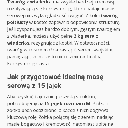
Twaróg z wiaderka
ma zwykle bardziej kremową,
rozpływającą się konsystencję, która nadaje masie
serowej niezwykłą gładkość i wilgoć. Z kolei
twaróg
półtłusty
w kostce zapewnia odpowiednią strukturę.
Jeśli dysponujesz bardzo dobrym, gęstym twarogiem
z wiaderka, możesz użyć pełne
2 kg sera z
wiaderka
, rezygnując z kostki. W ostateczności,
twaróg w kostce można zastąpić serem swojskim,
pamiętając, że może to nieco zmienić finalną
konsystencję ciasta.
Jak przygotować idealną masę
serową z 15 jajek
Aby uzyskać bajecznie puszystą strukturę,
potrzebujemy aż
15 jajek rozmiaru M
. Białka i
żółtka będą oddzielone, a każde z nich odgrywa
kluczową rolę. Żółtka połączą się z serem, nadając
masie bogactwo i kremowość, natomiast ubite na