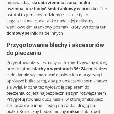
odpowiadają
skrobia ziemniaczana
,
mąka
pszenna
oraz
budyń śmietankowy w proszku
. Ten
ostatni to genialny rodzinny trik – nie tylko
zagęszcza masę, ale także nadaje jej delikatny,
waniliowo-śmietankowy posmak, który wyróżnia ten
domowy sernik
na tle innych.
Przygotowanie blachy i akcesoriów
do pieczenia
Przygotowanie zaczynamy od formy. Używamy dużej,
prostokątnej
blachy o wymiarach 36×24 cm
. Należy
ją dokładnie wysmarować masłem lub margaryną i
oprószyć bułką tartą, aby po upieczeniu sernik łatwo
się wyjął. Można też wyłożyć ją papierem do
pieczenia, co jest najbezpieczniejszym rozwiązaniem.
Przygotuj również dużą miskę, w której zmiksujesz
ser, oraz dwie inne – jedną na żółtka, drugą na
białka. Konieczny będzie mocny
mikser
lub robot