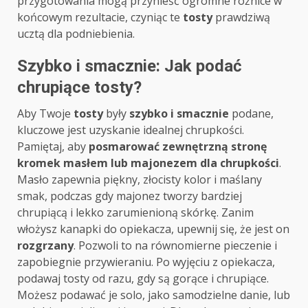
przygotowania mogą przynieść ogromne różnice w
końcowym rezultacie, czyniąc te
tosty
prawdziwą
ucztą dla podniebienia.
Szybko i smacznie: Jak podać
chrupiące tosty?
Aby Twoje
tosty
były
szybko i smacznie
podane,
kluczowe jest uzyskanie idealnej chrupkości.
Pamiętaj, aby
posmarować zewnętrzną stronę
kromek masłem lub majonezem dla chrupkości
.
Masło zapewnia piękny, złocisty kolor i maślany
smak, podczas gdy majonez tworzy bardziej
chrupiącą i lekko zarumienioną skórkę. Zanim
włożysz kanapki do opiekacza, upewnij się, że jest on
rozgrzany
. Pozwoli to na równomierne pieczenie i
zapobiegnie przywieraniu. Po wyjęciu z opiekacza,
podawaj tosty od razu, gdy są gorące i chrupiące.
Możesz podawać je solo, jako samodzielne danie, lub