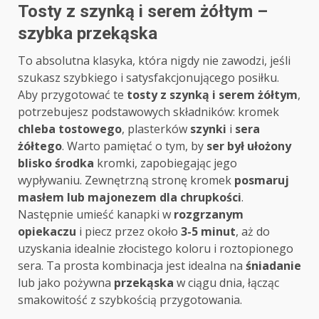
Tosty z szynką i serem żółtym –
szybka przekąska
To absolutna klasyka, która nigdy nie zawodzi, jeśli
szukasz szybkiego i satysfakcjonującego posiłku.
Aby przygotować te
tosty z szynką i serem żółtym
,
potrzebujesz podstawowych składników: kromek
chleba tostowego
, plasterków
szynki
i
sera
żółtego
. Warto pamiętać o tym, by
ser był ułożony
blisko środka
kromki, zapobiegając jego
wypływaniu. Zewnętrzną stronę kromek
posmaruj
masłem lub majonezem dla chrupkości
.
Następnie umieść kanapki w
rozgrzanym
opiekaczu
i piecz przez około
3-5 minut
, aż do
uzyskania idealnie złocistego koloru i roztopionego
sera. Ta prosta kombinacja jest idealna na
śniadanie
lub jako pożywna
przekąska
w ciągu dnia, łącząc
smakowitość z szybkością przygotowania.