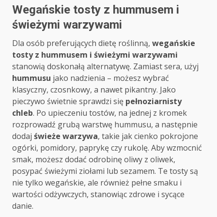
Wegańskie tosty z hummusem i
świeżymi warzywami
Dla osób preferujących dietę roślinną,
wegańskie
tosty z hummusem i świeżymi warzywami
stanowią doskonałą alternatywę. Zamiast sera, użyj
hummusu
jako nadzienia – możesz wybrać
klasyczny, czosnkowy, a nawet pikantny. Jako
pieczywo świetnie sprawdzi się
pełnoziarnisty
chleb
. Po upieczeniu tostów, na jednej z kromek
rozprowadź grubą warstwę hummusu, a następnie
dodaj
świeże warzywa
, takie jak cienko pokrojone
ogórki, pomidory, paprykę czy rukolę. Aby wzmocnić
smak, możesz dodać odrobinę oliwy z oliwek,
posypać świeżymi ziołami lub sezamem. Te tosty są
nie tylko wegańskie, ale również pełne smaku i
wartości odżywczych, stanowiąc zdrowe i sycące
danie.