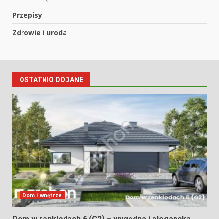
Przepisy
Zdrowie i uroda
OSTATNIO DODANE
Dom i wnętrze
Dom w renklodach 6 (G2) – wygodna i elegancka