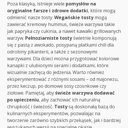
Poza klasyką, istnieje wiele
pomysłów na
oryginalne farsze i zdrowe dodatki
, które mogą
odmienić nasze tosty.
Wegańskie tosty
mogą
zawierać kremowy hummus, świeże warzywa takie
jak papryka czy cukinia, a nawet kawałki grillowanych
warzyw.
Pełnoziarniste tosty
świetnie komponują
się z pastą z awokado, posypaną płatkami chili dla
odrobiny pikanterii, a także z sezonowymi
warzywami. Dla dzieci można przygotować kolorowe
kanapki z ulubionymi serami i dodatkami, które
wizualnie zachęcą do jedzenia. Warto również
eksperymentować z różnymi sosami – od majonezu,
przez keczup, po domowe sosy czosnkowe czy
ziołowe. Pamiętaj, aby
świeże warzywa dodawać
po upieczeniu
, aby zachować ich naturalną
chrupkość i świeżość.
Tosty
są doskonałą bazą do
kulinarnych eksperymentów, pozwalając na
tworzenie zarówno szybkich przekąsek, jak i bardziej
wyszukanych wersji na specjalne okazje.