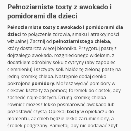
Pełnoziarniste tosty z awokado i
pomidorami dla dzieci
Pełnoziarniste tosty z awokado i pomidorami dla
dzieci
to połączenie zdrowia, smaku i atrakcyjności
wizualnej. Zacznij od
pełnoziarnistego chleba
,
który dostarcza więcej błonnika. Przygotuj pastę z
dojrzałego awokado, rozgniecionego widelcem, z
dodatkiem odrobiny soku z cytryny (aby zapobiec
ciemnieniu) i szczypty soli. Nałóż tę zieloną pastę na
jedną kromkę chleba. Następnie dodaj cienko
pokrojone
pomidory
. Możesz wyciąć pomidory w
ciekawe kształty za pomocą foremek do ciastek, aby
zachęcić najmłodszych. Drugą kromkę chleba
również możesz lekko posmarować awokado lub
pozostawić czystą. Opiekaj
tosty
w opiekaczu do
momentu, aż chleb będzie lekko zarumieniony, a
środek podgrzany. Pamiętaj, aby nie dodawać zbyt