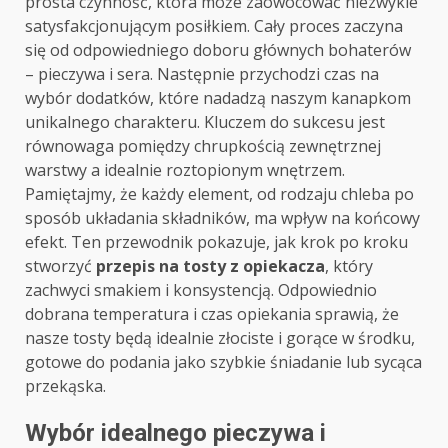
prosta czynność, która może zaowocować niezwykle
satysfakcjonującym posiłkiem. Cały proces zaczyna
się od odpowiedniego doboru głównych bohaterów
– pieczywa i sera. Następnie przychodzi czas na
wybór dodatków, które nadadzą naszym kanapkom
unikalnego charakteru. Kluczem do sukcesu jest
równowaga pomiędzy chrupkością zewnętrznej
warstwy a idealnie roztopionym wnętrzem.
Pamiętajmy, że każdy element, od rodzaju chleba po
sposób układania składników, ma wpływ na końcowy
efekt. Ten przewodnik pokazuje, jak krok po kroku
stworzyć
przepis na tosty z opiekacza
, który
zachwyci smakiem i konsystencją. Odpowiednio
dobrana temperatura i czas opiekania sprawią, że
nasze tosty będą idealnie złociste i gorące w środku,
gotowe do podania jako szybkie śniadanie lub sycąca
przekąska.
Wybór idealnego pieczywa i