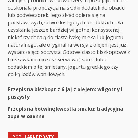
żadnych produktów odzwierzęcych poza jajkami. To
doskonała propozycja na słodki dodatek do obiadu
lub podwieczorek. Jego skład opiera się na
podstawowych, łatwo dostępnych produktach. Dla
uzyskania jeszcze bardziej wilgotnej konsystencji,
niektórzy dodają do ciasta łyżkę mleka lub jogurtu
naturalnego, ale oryginalna wersja z olejem jest już
wystarczająco soczysta. Gotowe ciasto biszkoptowe z
truskawkami możesz serwować samo lub z
dodatkiem bitej śmietany, jogurtu greckiego czy
gałką lodów waniliowych.
Post
Przepis na biszkopt z 6 jaj z olejem: wilgotny i
puszysty
navigation
Przepis na botwinę kwestia smaku: tradycyjna
zupa wiosenna
POPULARNE POSTY