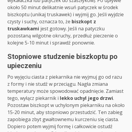
wykałaczka lub patyczek do szaszłyków). Po upływie
około 50 minut delikatnie wsuń patyczek w środek
biszkoptu (unikaj truskawek) i wyjmij go. Jeśli wyjdzie
czysty i suchy, oznacza to, że
biszkopt z
truskawkami
jest gotowy. Jeśli na patyczku
pozostaną wilgotne okruchy, przedłuż pieczenie o
kolejne 5-10 minut i sprawdź ponownie.
Stopniowe studzenie biszkoptu po
upieczeniu
Po wyjęciu ciasta z piekarnika nie wyjmuj go od razu
z formy i nie studź w przeciągu. Nagła zmiana
temperatury może spowodować opadnięcie. Zamiast
tego, wyłącz piekarnik i
lekko uchyl jego drzwi
.
Pozostaw biszkopt w uchylonym piekarniku na około
15-20 minut, aby stopniowo przestudzić. Ten zabieg
zapobiega zbyt gwałtownemu kurczeniu się ciasta.
Dopiero potem wyjmij formę i całkowicie ostudź