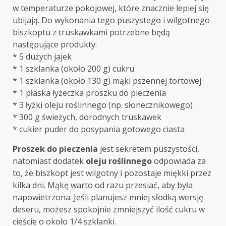
w temperaturze pokojowej, które znacznie lepiej się
ubijają. Do wykonania tego puszystego i wilgotnego
biszkoptu z truskawkami potrzebne będą
następujące produkty:
* 5 dużych jajek
* 1 szklanka (około 200 g) cukru
* 1 szklanka (około 130 g) mąki pszennej tortowej
* 1 płaska łyżeczka proszku do pieczenia
* 3 łyżki oleju roślinnego (np. słonecznikowego)
* 300 g świeżych, dorodnych truskawek
* cukier puder do posypania gotowego ciasta
Proszek do pieczenia
jest sekretem puszystości,
natomiast dodatek
oleju roślinnego
odpowiada za
to, że biszkopt jest wilgotny i pozostaje miękki przez
kilka dni. Mąkę warto od razu przesiać, aby była
napowietrzona. Jeśli planujesz mniej słodką wersję
deseru, możesz spokojnie zmniejszyć ilość cukru w
cieście o około 1/4 szklanki.