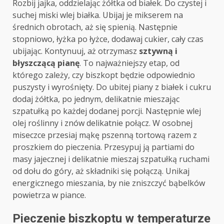
Rozbij jajka, oddzielając żółtka od białek. Do czystej i
suchej miski wlej białka. Ubijaj je mikserem na
średnich obrotach, aż się spienią. Następnie
stopniowo, łyżka po łyżce, dodawaj cukier, cały czas
ubijając. Kontynuuj, aż otrzymasz
sztywną i
błyszczącą pianę
. To najważniejszy etap, od
którego zależy, czy biszkopt będzie odpowiednio
puszysty i wyrośnięty. Do ubitej piany z białek i cukru
dodaj żółtka, po jednym, delikatnie mieszając
szpatułką po każdej dodanej porcji. Następnie wlej
olej roślinny i znów delikatnie połącz. W osobnej
miseczce przesiaj mąkę pszenną tortową razem z
proszkiem do pieczenia. Przesypuj ją partiami do
masy jajecznej i delikatnie mieszaj szpatułką ruchami
od dołu do góry, aż składniki się połączą. Unikaj
energicznego mieszania, by nie zniszczyć bąbelków
powietrza w piance.
Pieczenie biszkoptu w temperaturze