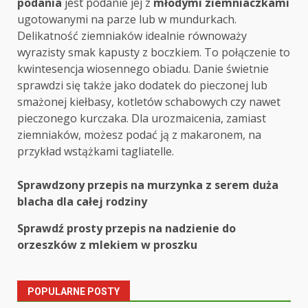
podania
jest podanie jej z
młodymi ziemniaczkami
ugotowanymi na parze lub w mundurkach.
Delikatność ziemniaków idealnie równoważy
wyrazisty smak kapusty z boczkiem. To połączenie to
kwintesencja wiosennego obiadu. Danie świetnie
sprawdzi się także jako dodatek do pieczonej lub
smażonej kiełbasy, kotletów schabowych czy nawet
pieczonego kurczaka. Dla urozmaicenia, zamiast
ziemniaków, możesz podać ją z makaronem, na
przykład wstążkami tagliatelle.
Post
Sprawdzony przepis na murzynka z serem duża
blacha dla całej rodziny
navigation
Sprawdź prosty przepis na nadzienie do
orzeszków z mlekiem w proszku
POPULARNE POSTY