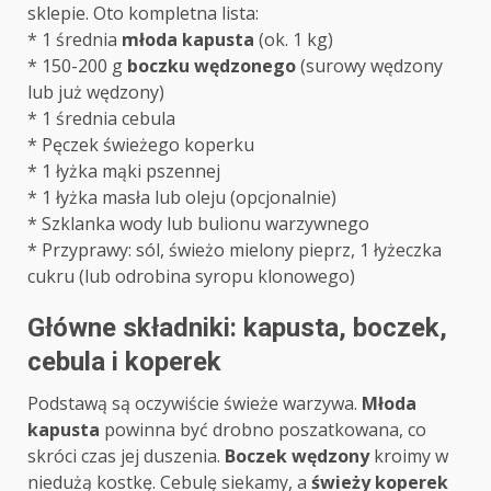
sklepie. Oto kompletna lista:
* 1 średnia
młoda kapusta
(ok. 1 kg)
* 150-200 g
boczku wędzonego
(surowy wędzony
lub już wędzony)
* 1 średnia cebula
* Pęczek świeżego koperku
* 1 łyżka mąki pszennej
* 1 łyżka masła lub oleju (opcjonalnie)
* Szklanka wody lub bulionu warzywnego
* Przyprawy: sól, świeżo mielony pieprz, 1 łyżeczka
cukru (lub odrobina syropu klonowego)
Główne składniki: kapusta, boczek,
cebula i koperek
Podstawą są oczywiście świeże warzywa.
Młoda
kapusta
powinna być drobno poszatkowana, co
skróci czas jej duszenia.
Boczek wędzony
kroimy w
niedużą kostkę. Cebulę siekamy, a
świeży koperek