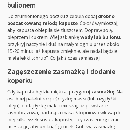
bulionem
Do zrumienionego boczku z cebulą dodaj
drobno
poszatkowaną młodą kapustę
. Całość wymieszaj,
aby kapusta oblepila się tłuszczem. Dopraw solą,
pieprzem i cukrem. Wlej szklankę
wody lub bulionu
,
przykryj naczynie i duś na małym ogniu przez około
15-20 minut, aż kapusta zmięknie, ale nadal będzie
miała lekki „chrup”. Co jakiś czas zamieszaj.
Zagęszczenie zasmażką i dodanie
koperku
Gdy kapusta będzie miękka, przygotuj
zasmażkę
. Na
osobnej patelni rozpuść łyżkę masła (lub użyj łyżki
oleju), dodaj łyżkę mąki i mieszaj, aż powstanie
jasnobrązowa, pachnąca masa. Stopniowo wlewaj do
niej kilka łyżek sosu z kapusty, cały czas energicznie
mieszając, aby uniknąć grudek. Gotową zasmażkę