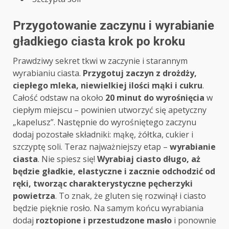
Przygotowanie zaczynu i wyrabianie
gładkiego ciasta krok po kroku
Prawdziwy sekret tkwi w zaczynie i starannym
wyrabianiu ciasta.
Przygotuj zaczyn z drożdży,
ciepłego mleka, niewielkiej ilości mąki i cukru
.
Całość odstaw na około
20 minut do wyrośnięcia
w
ciepłym miejscu – powinien utworzyć się apetyczny
„kapelusz”. Następnie do wyrośniętego zaczynu
dodaj pozostałe składniki: mąkę, żółtka, cukier i
szczyptę soli. Teraz najważniejszy etap –
wyrabianie
ciasta
. Nie spiesz się!
Wyrabiaj ciasto długo, aż
będzie gładkie, elastyczne i zacznie odchodzić od
ręki, tworząc charakterystyczne pęcherzyki
powietrza
. To znak, że gluten się rozwinął i ciasto
będzie pięknie rosło. Na samym końcu wyrabiania
dodaj
roztopione i przestudzone masło
i ponownie