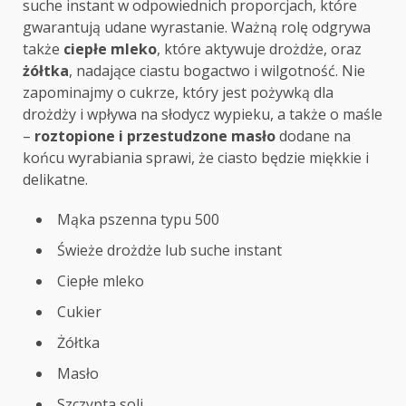
suche instant w odpowiednich proporcjach, które
gwarantują udane wyrastanie. Ważną rolę odgrywa
także
ciepłe mleko
, które aktywuje drożdże, oraz
żółtka
, nadające ciastu bogactwo i wilgotność. Nie
zapominajmy o cukrze, który jest pożywką dla
drożdży i wpływa na słodycz wypieku, a także o maśle
–
roztopione i przestudzone masło
dodane na
końcu wyrabiania sprawi, że ciasto będzie miękkie i
delikatne.
Mąka pszenna typu 500
Świeże drożdże lub suche instant
Ciepłe mleko
Cukier
Żółtka
Masło
Szczypta soli