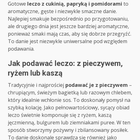
Gotowe
leczo z cukinią, papryką i pomidorami
to
aromatyczne, gęste i niezwykle smaczne danie.
Najlepiej smakuje bezpośrednio po przygotowaniu,
ale drugiego dnia jest jeszcze bardziej aromatyczne,
ponieważ smaki mają czas, aby się dobrze przegryźć.
To danie jest niezwykle uniwersalne pod względem
podawania.
Jak podawać leczo: z pieczywem,
ryżem lub kaszą
Tradycyjnie i najprościej
podawać je z pieczywem
–
chrupiącym, świeżym bagietką lub razowym chlebem,
który idealnie wchłonie sos. To doskonały pomysł na
szybką kolację. Jako pełnowartościowy, sycący obiad
leczo świetnie komponuje się z ryżem, kaszą
jęczmienną, bulgurem lub ziemniakami puree. W ten
sposób stworzymy pożywny i zbilansowany posiłek.
To danie doskonale sprawdza się również jako