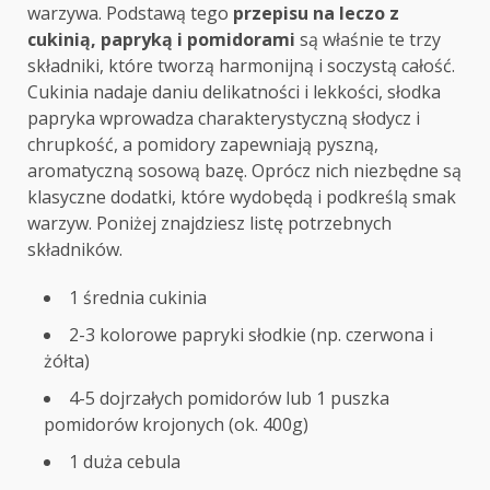
warzywa. Podstawą tego
przepisu na leczo z
cukinią, papryką i pomidorami
są właśnie te trzy
składniki, które tworzą harmonijną i soczystą całość.
Cukinia nadaje daniu delikatności i lekkości, słodka
papryka wprowadza charakterystyczną słodycz i
chrupkość, a pomidory zapewniają pyszną,
aromatyczną sosową bazę. Oprócz nich niezbędne są
klasyczne dodatki, które wydobędą i podkreślą smak
warzyw. Poniżej znajdziesz listę potrzebnych
składników.
1 średnia cukinia
2-3 kolorowe papryki słodkie (np. czerwona i
żółta)
4-5 dojrzałych pomidorów lub 1 puszka
pomidorów krojonych (ok. 400g)
1 duża cebula