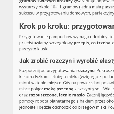
gramów świeżych drożdży
gwarantuje odpowiedni
wystarczy około 10-11 gramów (jedna mała paczus
sukcesu w przygotowaniu domowych, perfekcyjnyc
Krok po kroku: przygotow
Przygotowanie pampuchów wymaga odrobiny cierpliw
przedstawiamy szczegółowy
przepis, co trzeba 
puszyste kluski.
Jak zrobić rozczyn i wyrobić elas
Rozpocznij od przygotowania
rozczynu
. Pokrusz
kilkoma łyżkami letniego mleka (wziętego z podane
minut w ciepłe miejsce. Gdy na powierzchni pojawi
misce połącz
mąkę pszenną
z szczyptą soli. Wle
oraz
rozpuszczone, letnie masło
. Zacznij łączyć
pomocy robota planetarnego z hakiem przez okoł
jednolite i będzie odchodzić od brzegów miski. Pow