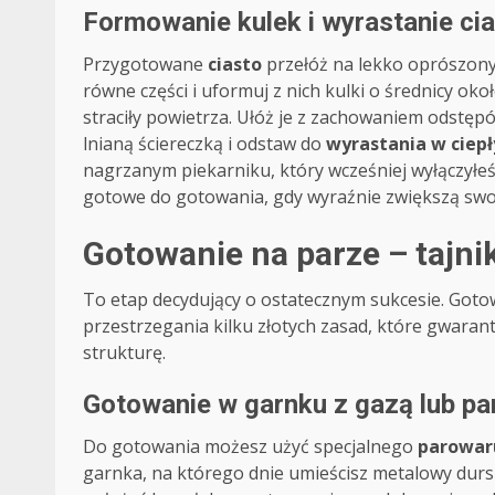
Formowanie kulek i wyrastanie ci
Przygotowane
ciasto
przełóż na lekko oprószony m
równe części i uformuj z nich kulki o średnicy oko
straciły powietrza. Ułóż je z zachowaniem odstępó
lnianą ściereczką i odstaw do
wyrastania w ciep
nagrzanym piekarniku, który wcześniej wyłączyłeś
gotowe do gotowania, gdy wyraźnie zwiększą swoj
Gotowanie na parze – tajni
To etap decydujący o ostatecznym sukcesie. Got
przestrzegania kilku złotych zasad, które gwaran
strukturę.
Gotowanie w garnku z gazą lub pa
Do gotowania możesz użyć specjalnego
parowar
garnka, na którego dnie umieścisz metalowy dursz