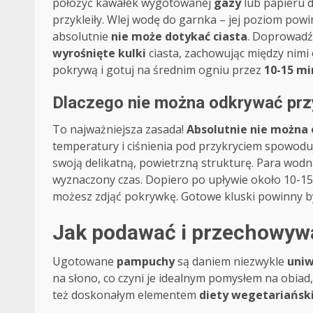
położyć kawałek wygotowanej
gazy
lub papieru d
przykleiły. Wlej wodę do garnka – jej poziom po
absolutnie
nie może dotykać ciasta
. Doprowadź
wyrośnięte kulki
ciasta, zachowując między nimi 
pokrywą i gotuj na średnim ogniu przez
10-15 mi
Dlaczego nie można odkrywać prz
To najważniejsza zasada!
Absolutnie nie można
temperatury i ciśnienia pod przykryciem spowodu
swoją delikatną, powietrzną strukturę. Para wodn
wyznaczony czas. Dopiero po upływie około 10-15 
możesz zdjąć pokrywkę. Gotowe kluski powinny by
Jak podawać i przechowywa
Ugotowane
pampuchy
są daniem niezwykle
uni
na słono, co czyni je idealnym pomysłem na obiad,
też doskonałym elementem
diety wegetariańsk