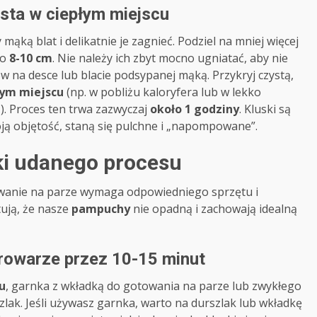
asta w ciepłym miejscu
ąką blat i delikatnie je zagnieć. Podziel na mniej więcej
ło
8-10 cm
. Nie należy ich zbyt mocno ugniatać, aby nie
w na desce lub blacie podsypanej mąką. Przykryj czystą,
łym miejscu
(np. w pobliżu kaloryfera lub w lekko
). Proces ten trwa zazwyczaj
około 1 godziny
. Kluski są
ą objętość, staną się pulchne i „napompowane”.
ki udanego procesu
owanie na parze wymaga odpowiedniego sprzętu i
tują, że nasze
pampuchy
nie opadną i zachowają idealną
rowarze przez 10-15 minut
u
, garnka z wkładką do gotowania na parze lub zwykłego
lak. Jeśli używasz garnka, warto na durszlak lub wkładkę