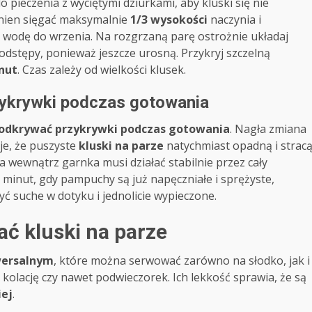
o pieczenia z wyciętymi dziurkami, aby kluski się nie
winien sięgać maksymalnie
1/3 wysokości
naczynia i
 wodę do wrzenia. Na rozgrzaną parę ostrożnie układaj
odstępy, ponieważ jeszcze urosną. Przykryj szczelną
nut
. Czas zależy od wielkości klusek.
ykrywki podczas gotowania
 odkrywać przykrywki podczas gotowania
. Nagła zmiana
je, że puszyste
kluski na parze
natychmiast opadną i strac
a wewnątrz garnka musi działać stabilnie przez cały
minut, gdy pampuchy są już napęczniałe i sprężyste,
ć suche w dotyku i jednolicie wypieczone.
ć kluski na parze
wersalnym
, które można serwować zarówno na słodko, jak i
 kolację czy nawet podwieczorek. Ich lekkość sprawia, że są
iej
.