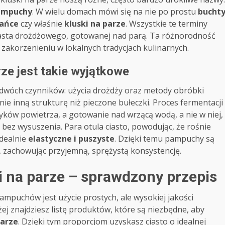
ampuchy
. W wielu domach mówi się na nie po prostu
bucht
ańce
czy właśnie
kluski na parze
. Wszystkie te terminy
ciasta drożdżowego, gotowanej nad parą. Ta różnorodność
 zakorzenieniu w lokalnych tradycjach kulinarnych.
ze jest takie wyjątkowe
dwóch czynników: użycia drożdży oraz metody obróbki
ie inną strukturę niż pieczone bułeczki. Proces fermentacji
yków powietrza, a gotowanie nad wrzącą wodą, a nie w niej,
 bez wysuszenia. Para otula ciasto, powodując, że rośnie
idealnie
elastyczne i puszyste
. Dzięki temu pampuchy są
h, zachowując przyjemną, sprężystą konsystencję.
i na parze – sprawdzony przepis
mpuchów jest użycie prostych, ale wysokiej jakości
ej znajdziesz listę produktów, które są niezbędne, aby
parze
. Dzięki tym proporcjom uzyskasz ciasto o idealnej