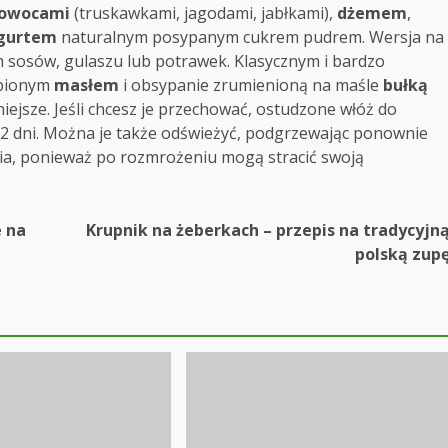
owocami
(truskawkami, jagodami, jabłkami),
dżemem
,
gurtem
naturalnym posypanym cukrem pudrem. Wersja na
h sosów, gulaszu lub potrawek. Klasycznym i bardzo
opionym
masłem
i obsypanie zrumienioną na maśle
bułką
jsze. Jeśli chcesz je przechować, ostudzone włóż do
2 dni. Można je także odświeżyć, podgrzewając ponownie
nia, ponieważ po rozmrożeniu mogą stracić swoją
e na
Krupnik na żeberkach – przepis na tradycyjn
polską zup