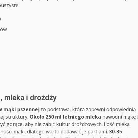
uszyste.
w
trów
, mleka i drożdży
w mąki pszennej
to podstawa, która zapewni odpowiednią
ej struktury.
Około 250 ml letniego mleka
nawodni mąkę 
yć gorące, aby nie zabić kultur drożdżowych. Ilość mleka
nności mąki, dlatego warto dodawać je partiami.
30-35