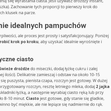
ą siłę wyrastania ciasta. Jeśli używasz drożdży instant,
zka). Zachowanie tych proporcji to pierwszy krok do
h klusek na parze.
anie idealnych pampuchów
ości, ale proces jest prosty i satysfakcjonujący. Poniżej
zrobić krok po kroku
, aby uzyskać idealnie wyrośnięte i
tyczne ciasto
świeże drożdże
do miseczki, dodaj łyżkę cukru i zalej
j ilości). Delikatnie zamieszaj i odstaw na około 10-15
 się puszysta, pienista czapa, rozczyn jest gotowy. W dużej
j przygotowany rozczyn, resztę letniego mleka, dodaj
2 jajka
 składniki łyżką, a następnie wyrabiaj ciasto ręką lub przy
o 8-10 minut.
Ciasto
jest gotowe, gdy stanie się gładkie,
inno być miękkie, ale nie lepiące się nadmiernie do rąk.