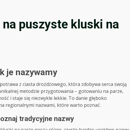
na puszyste kluski na
jak je nazywamy
a potrawa z ciasta drożdżowego, która zdobywa serca swoją
w unikalnej metodzie przygotowania – gotowaniu na parze,
ość i staje się niezwykle lekkie. To danie głęboko
ma regionalnymi nazwami, które warto poznać.
oznaj tradycyjne nazwy
 kluski na parze noszą różne, często bardzo urokliwe nazwy.