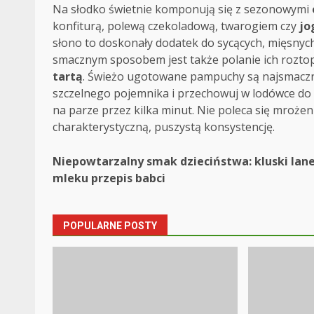
Na słodko świetnie komponują się z sezonowymi
konfiturą, polewą czekoladową, twarogiem czy
jo
słono to doskonały dodatek do sycących, mięsnyc
smacznym sposobem jest także polanie ich rozt
tartą
. Świeżo ugotowane pampuchy są najsmacznie
szczelnego pojemnika i przechowuj w lodówce do 
na parze przez kilka minut. Nie poleca się mroże
charakterystyczną, puszystą konsystencję.
Post
Niepowtarzalny smak dzieciństwa: kluski lan
mleku przepis babci
navigation
POPULARNE POSTY