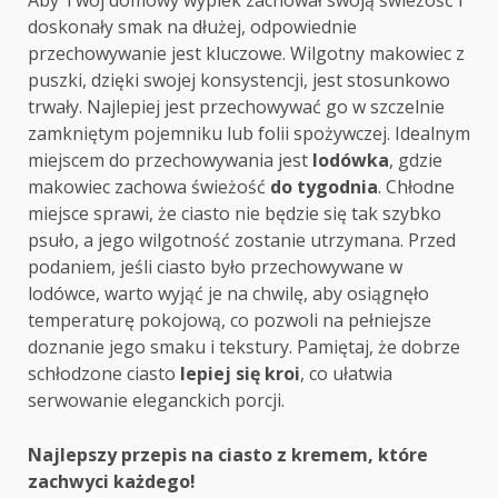
Aby Twój domowy wypiek zachował swoją świeżość i
doskonały smak na dłużej, odpowiednie
przechowywanie jest kluczowe. Wilgotny makowiec z
puszki, dzięki swojej konsystencji, jest stosunkowo
trwały. Najlepiej jest przechowywać go w szczelnie
zamkniętym pojemniku lub folii spożywczej. Idealnym
miejscem do przechowywania jest
lodówka
, gdzie
makowiec zachowa świeżość
do tygodnia
. Chłodne
miejsce sprawi, że ciasto nie będzie się tak szybko
psuło, a jego wilgotność zostanie utrzymana. Przed
podaniem, jeśli ciasto było przechowywane w
lodówce, warto wyjąć je na chwilę, aby osiągnęło
temperaturę pokojową, co pozwoli na pełniejsze
doznanie jego smaku i tekstury. Pamiętaj, że dobrze
schłodzone ciasto
lepiej się kroi
, co ułatwia
serwowanie eleganckich porcji.
Post
Najlepszy przepis na ciasto z kremem, które
zachwyci każdego!