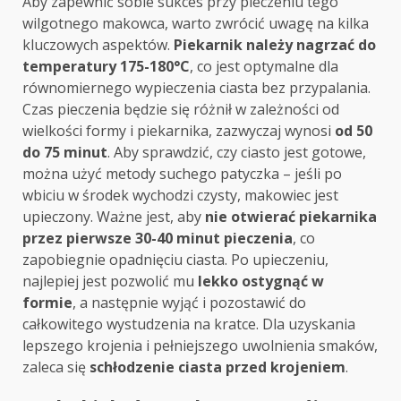
Aby zapewnić sobie sukces przy pieczeniu tego
wilgotnego makowca, warto zwrócić uwagę na kilka
kluczowych aspektów.
Piekarnik należy nagrzać do
temperatury 175-180°C
, co jest optymalne dla
równomiernego wypieczenia ciasta bez przypalania.
Czas pieczenia będzie się różnił w zależności od
wielkości formy i piekarnika, zazwyczaj wynosi
od 50
do 75 minut
. Aby sprawdzić, czy ciasto jest gotowe,
można użyć metody suchego patyczka – jeśli po
wbiciu w środek wychodzi czysty, makowiec jest
upieczony. Ważne jest, aby
nie otwierać piekarnika
przez pierwsze 30-40 minut pieczenia
, co
zapobiegnie opadnięciu ciasta. Po upieczeniu,
najlepiej jest pozwolić mu
lekko ostygnąć w
formie
, a następnie wyjąć i pozostawić do
całkowitego wystudzenia na kratce. Dla uzyskania
lepszego krojenia i pełniejszego uwolnienia smaków,
zaleca się
schłodzenie ciasta przed krojeniem
.