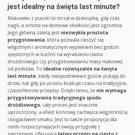
jest idealny na święta last minute?
Makowiec z puszki to strzał w dziesiątkę, gdy czas
nagli, a ochota na domowe słodkości jest ogromna.
Jego główną zaletą jest
niezwykła prostota
przygotowania
, która pozwala cieszyć się
wilgotnym i aromatycznym wypiekiem bez godzin
spędzonych w kuchni na wyrabianiu ciasta
drożdżowego czy przygotowywaniu masy makowej
od podstaw. To
idealne rozwiązanie na święta
last minute
, kiedy niespodziewani goście pukają do
drzwi, lub gdy po prostu brakuje czasu na tradycyjne,
czasochłonne przepisy. Dzięki temu, że
nie wymaga
przygotowywania tradycyjnego spodu
drożdżowego
, cały proces jest znacznie
uproszczony, a efekt końcowy zachwyca wilgotnością
i bogactwem smaku. Jest to także propozycja dla
osób rozpoczynających swoją przygodę z
pieczeniem, oferująca
łatwy przepis na ciasto z