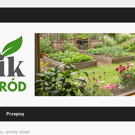
Przepisy
ią – prosty obiad