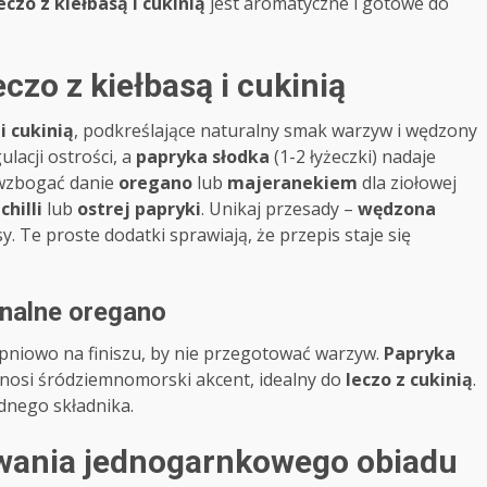
eczo z kiełbasą i cukinią
jest aromatyczne i gotowe do
zo z kiełbasą i cukinią
i cukinią
, podkreślające naturalny smak warzyw i wędzony
ulacji ostrości, a
papryka słodka
(1-2 łyżeczki) nadaje
e wzbogać danie
oregano
lub
majeranekiem
dla ziołowej
ę
chilli
lub
ostrej papryki
. Unikaj przesady –
wędzona
. Te proste dodatki sprawiają, że przepis staje się
onalne oregano
pniowo na finiszu, by nie przegotować warzyw.
Papryka
osi śródziemnomorski akcent, idealny do
leczo z cukinią
.
dnego składnika.
owania jednogarnkowego obiadu