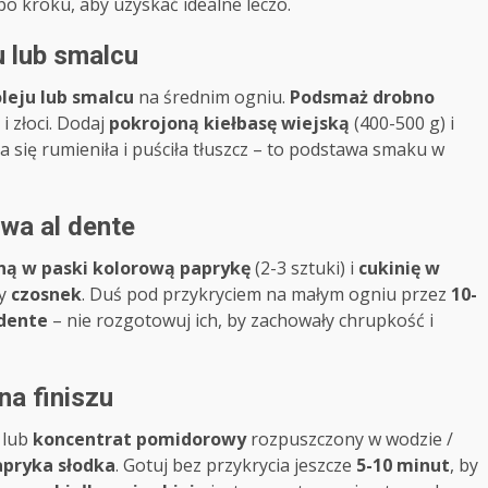
o kroku, aby uzyskać idealne leczo.
u lub smalcu
oleju lub smalcu
na średnim ogniu.
Podsmaż drobno
 i złoci. Dodaj
pokrojoną kiełbasę wiejską
(400-500 g) i
a się rumieniła i puściła tłuszcz – to podstawa smaku w
ywa al dente
ną w paski kolorową paprykę
(2-3 sztuki) i
cukinię w
ny
czosnek
. Duś pod przykryciem na małym ogniu przez
10-
 dente
– nie rozgotowuj ich, by zachowały chrupkość i
na finiszu
 lub
koncentrat pomidorowy
rozpuszczony w wodzie /
apryka słodka
. Gotuj bez przykrycia jeszcze
5-10 minut
, by