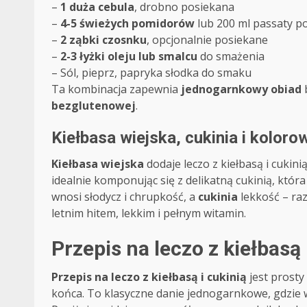
–
1 duża cebula
, drobno posiekana
–
4-5 świeżych pomidorów
lub 200 ml passaty p
–
2 ząbki czosnku
, opcjonalnie posiekane
–
2-3 łyżki oleju lub smalcu
do smażenia
– Sól, pieprz, papryka słodka do smaku
Ta kombinacja zapewnia
jednogarnkowy obiad
b
bezglutenowej
.
Kiełbasa wiejska, cukinia i kolor
Kiełbasa wiejska
dodaje leczo z kiełbasą i cukin
idealnie komponując się z delikatną cukinią, któ
wnosi słodycz i chrupkość, a
cukinia
lekkość – ra
letnim hitem, lekkim i pełnym witamin.
Przepis na leczo z kiełbasą
Przepis na leczo z kiełbasą i cukinią
jest prosty
końca. To klasyczne danie jednogarnkowe, gdzie