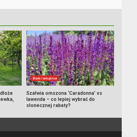
Dom i wnętrze
odłoże
Szałwia omszona ‘Caradonna’ vs
lewka,
lawenda – co lepiej wybrać do
słonecznej rabaty?