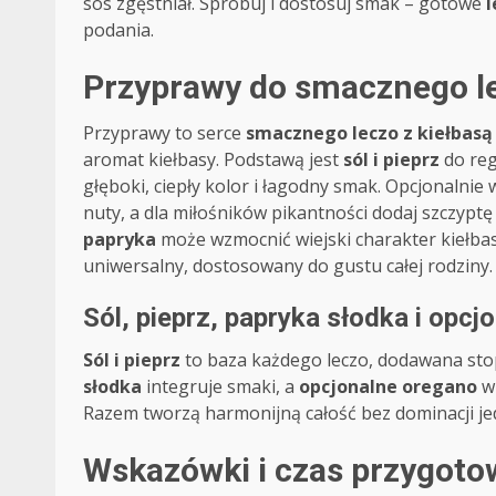
sos zgęstniał. Spróbuj i dostosuj smak – gotowe
l
podania.
Przyprawy do smacznego lec
Przyprawy to serce
smacznego leczo z kiełbasą 
aromat kiełbasy. Podstawą jest
sól i pieprz
do reg
głęboki, ciepły kolor i łagodny smak. Opcjonalni
nuty, a dla miłośników pikantności dodaj szczypt
papryka
może wzmocnić wiejski charakter kiełbasy
uniwersalny, dostosowany do gustu całej rodziny.
Sól, pieprz, papryka słodka i opcj
Sól i pieprz
to baza każdego leczo, dodawana sto
słodka
integruje smaki, a
opcjonalne oregano
wn
Razem tworzą harmonijną całość bez dominacji je
Wskazówki i czas przygot