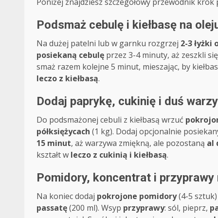
Poniżej znajdziesz szczegółowy przewodnik krok p
Podsmaż cebulę i kiełbasę na olej
Na dużej patelni lub w garnku rozgrzej
2-3 łyżki 
posiekaną cebulę
przez 3-4 minuty, aż zeszkli się
smaż razem kolejne 5 minut, mieszając, by kiełbas
leczo z kiełbasą
.
Dodaj paprykę, cukinię i duś warz
Do podsmażonej cebuli z kiełbasą wrzuć
pokrojo
półksiężycach
(1 kg). Dodaj opcjonalnie posieka
15 minut
, aż warzywa zmiękną, ale pozostaną
al
kształt w
leczo z cukinią i kiełbasą
.
Pomidory, koncentrat i przyprawy 
Na koniec dodaj
pokrojone pomidory
(4-5 sztuk)
passatę
(200 ml). Wsyp
przyprawy
: sól, pieprz,
p