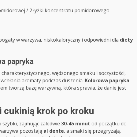
omidorowej / 2 łyżki koncentratu pomidorowego
ogaty w warzywa, niskokaloryczny i odpowiedni dla
diety
owa papryka
ią charakterystycznego, wędzonego smaku i soczystości,
ra wchłania aromaty podczas duszenia.
Kolorowa papryka
zem tworzą bazę warzywną, która sprawia, że danie jest
 i cukinią krok po kroku
 i szybki, zajmując zaledwie
30-45 minut
od początku do
 warzywa pozostają
al dente
, a smaki się przegryzają.