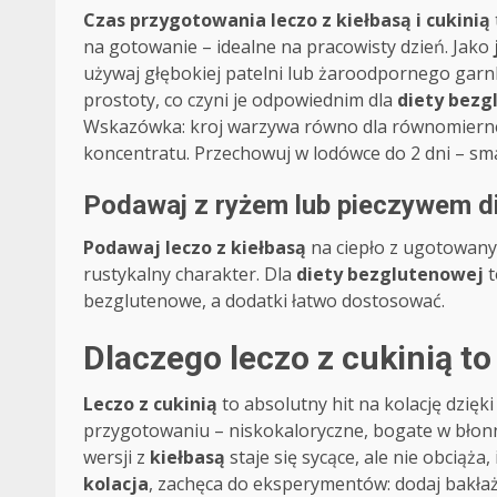
Czas przygotowania
leczo z kiełbasą i cukinią
na gotowanie – idealne na pracowisty dzień. Jako
używaj głębokiej patelni lub żaroodpornego garn
prostoty, co czyni je odpowiednim dla
diety bezg
Wskazówka: kroj warzywa równo dla równomiernego 
koncentratu. Przechowuj w lodówce do 2 dni – smak
Podawaj z ryżem lub pieczywem d
Podawaj leczo z kiełbasą
na ciepło z ugotowa
rustykalny charakter. Dla
diety bezglutenowej
t
bezglutenowe, a dodatki łatwo dostosować.
Dlaczego leczo z cukinią to 
Leczo z cukinią
to absolutny hit na kolację dzię
przygotowaniu – niskokaloryczne, bogate w błon
wersji z
kiełbasą
staje się sycące, ale nie obciąża
kolacja
, zachęca do eksperymentów: dodaj bakłaża