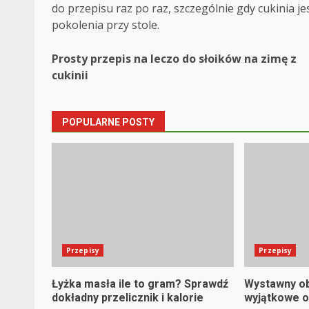
do przepisu raz po raz, szczególnie gdy cukinia jes
pokolenia przy stole.
Post
Prosty przepis na leczo do słoików na zimę z
cukinii
navigation
POPULARNE POSTY
Przepisy
Przepisy
Łyżka masła ile to gram? Sprawdź
Wystawny ob
dokładny przelicznik i kalorie
wyjątkowe o