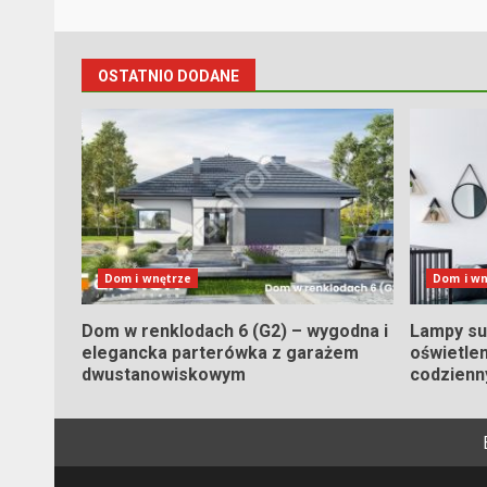
OSTATNIO DODANE
Dom i wnętrze
Dom i wn
Dom w renklodach 6 (G2) – wygodna i
Lampy su
elegancka parterówka z garażem
oświetlen
dwustanowiskowym
codzienn