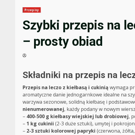
Przepisy
Szybki przepis na le
– prosty obiad
Składniki na przepis na lecz
Przepis na leczo z kiełbasą i cukinią
wymaga pro
aromatyczne danie jednogarnkowe idealne na szybk
warzywa sezonowe, solidną kiełbasę i podstawowe
nienumerowanej
, każdy podany w nowym wierszu
–
400-500 g kiełbasy wiejskiej lub drobiowej
, 
–
1 kg cukinii
(2-3 duże sztuki), umytej i pokrojon
–
2-3 sztuki kolorowej papryki
(czerwona, żółta,