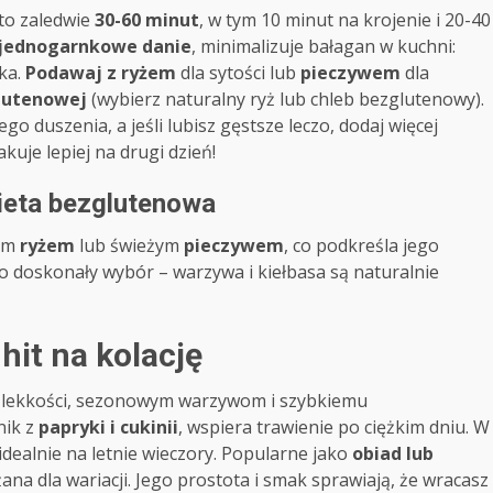
to zaledwie
30-60 minut
, w tym 10 minut na krojenie i 20-40
jednogarnkowe danie
, minimalizuje bałagan w kuchni:
ka.
Podawaj z ryżem
dla sytości lub
pieczywem
dla
lutenowej
(wybierz naturalny ryż lub chleb bezglutenowy).
duszenia, a jeśli lubisz gęstsze leczo, dodaj więcej
uje lepiej na drugi dzień!
ieta bezglutenowa
nym
ryżem
lub świeżym
pieczywem
, co podkreśla jego
o doskonały wybór – warzywa i kiełbasa są naturalnie
hit na kolację
ki lekkości, sezonowym warzywom i szybkiemu
nik z
papryki i cukinii
, wspiera trawienie po ciężkim dniu. W
, idealnie na letnie wieczory. Popularne jako
obiad lub
na dla wariacji. Jego prostota i smak sprawiają, że wracasz