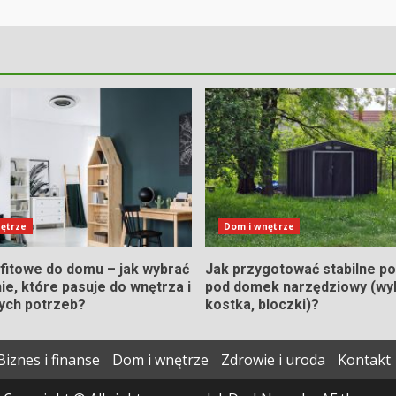
ętrze
Dom i wnętrze
fitowe do domu – jak wybrać
Jak przygotować stabilne p
ie, które pasuje do wnętrza i
pod domek narzędziowy (wy
ych potrzeb?
kostka, bloczki)?
Biznes i finanse
Dom i wnętrze
Zdrowie i uroda
Kontakt