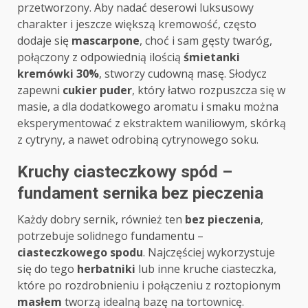
przetworzony. Aby nadać deserowi luksusowy
charakter i jeszcze większą kremowość, często
dodaje się
mascarpone
, choć i sam gęsty twaróg,
połączony z odpowiednią ilością
śmietanki
kremówki 30%
, stworzy cudowną masę. Słodycz
zapewni
cukier puder
, który łatwo rozpuszcza się w
masie, a dla dodatkowego aromatu i smaku można
eksperymentować z ekstraktem waniliowym, skórką
z cytryny, a nawet odrobiną cytrynowego soku.
Kruchy ciasteczkowy spód –
fundament sernika bez pieczenia
Każdy dobry sernik, również ten
bez pieczenia
,
potrzebuje solidnego fundamentu –
ciasteczkowego spodu
. Najczęściej wykorzystuje
się do tego
herbatniki
lub inne kruche ciasteczka,
które po rozdrobnieniu i połączeniu z roztopionym
masłem
tworzą idealną bazę na tortownicę.