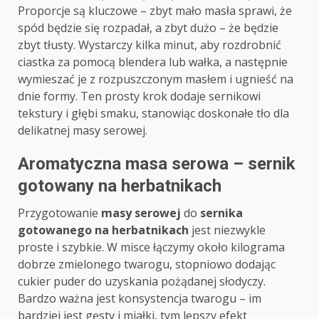
Proporcje są kluczowe – zbyt mało masła sprawi, że
spód będzie się rozpadał, a zbyt dużo – że będzie
zbyt tłusty. Wystarczy kilka minut, aby rozdrobnić
ciastka za pomocą blendera lub wałka, a następnie
wymieszać je z rozpuszczonym masłem i ugnieść na
dnie formy. Ten prosty krok dodaje sernikowi
tekstury i głębi smaku, stanowiąc doskonałe tło dla
delikatnej masy serowej.
Aromatyczna masa serowa – sernik
gotowany na herbatnikach
Przygotowanie
masy serowej
do
sernika
gotowanego na herbatnikach
jest niezwykle
proste i szybkie. W misce łączymy około kilograma
dobrze zmielonego twarogu, stopniowo dodając
cukier puder do uzyskania pożądanej słodyczy.
Bardzo ważna jest konsystencja twarogu – im
bardziej jest gęsty i miałki, tym lepszy efekt