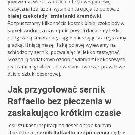
pieczenia
, warto zadbać o efektowną polewę.
Klasyczna i zarazem wyśmienita opcja to polewa z
białej czekolady
i
śmietanki kremówki
.
Rozpuszczamy kilkanaście kostek białej czekolady w
kąpieli wodnej, a następnie powoli dodajemy lekko
podgrzaną śmietankę, ciągle mieszając, aż uzyskamy
gładką, lśniącą masę. Taką polewę wylewamy na
schłodzony sernik, pozwalając jej lekko zastygnąć.
Można ją dodatkowo ozdobić wiórkami kokosowymi,
płatkami migdałów lub owocami, tworząc prawdziwe
dzieło sztuki deserowej.
Jak przygotować sernik
Raffaello bez pieczenia w
zaskakująco krótkim czasie
Jeśli szukasz inspiracji na deser o tropikalnym
charakterze,
sernik Raffaello bez pieczenia
będzie