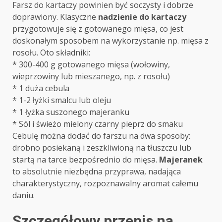
Farsz do kartaczy powinien być soczysty i dobrze
doprawiony. Klasyczne
nadzienie do kartaczy
przygotowuje się z gotowanego mięsa, co jest
doskonałym sposobem na wykorzystanie np. mięsa z
rosołu. Oto składniki:
* 300-400 g gotowanego mięsa (wołowiny,
wieprzowiny lub mieszanego, np. z rosołu)
* 1 duża cebula
* 1-2 łyżki smalcu lub oleju
* 1 łyżka suszonego majeranku
* Sól i świeżo mielony czarny pieprz do smaku
Cebulę można dodać do farszu na dwa sposoby:
drobno posiekaną i zeszkliwioną na tłuszczu lub
startą na tarce bezpośrednio do mięsa.
Majeranek
to absolutnie niezbędna przyprawa, nadająca
charakterystyczny, rozpoznawalny aromat całemu
daniu.
Szczegółowy przepis na