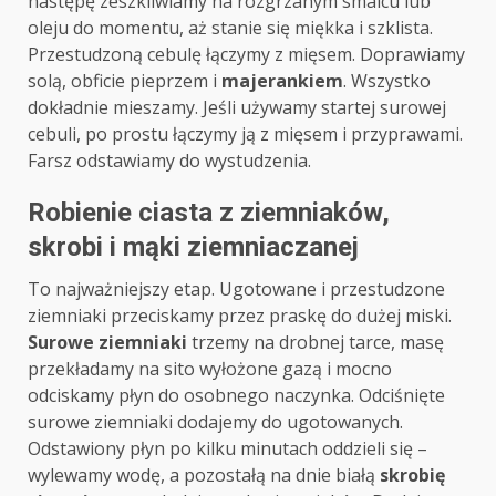
następę zeszkliwiamy na rozgrzanym smalcu lub
oleju do momentu, aż stanie się miękka i szklista.
Przestudzoną cebulę łączymy z mięsem. Doprawiamy
solą, obficie pieprzem i
majerankiem
. Wszystko
dokładnie mieszamy. Jeśli używamy startej surowej
cebuli, po prostu łączymy ją z mięsem i przyprawami.
Farsz odstawiamy do wystudzenia.
Robienie ciasta z ziemniaków,
skrobi i mąki ziemniaczanej
To najważniejszy etap. Ugotowane i przestudzone
ziemniaki przeciskamy przez praskę do dużej miski.
Surowe ziemniaki
trzemy na drobnej tarce, masę
przekładamy na sito wyłożone gazą i mocno
odciskamy płyn do osobnego naczynka. Odciśnięte
surowe ziemniaki dodajemy do ugotowanych.
Odstawiony płyn po kilku minutach oddzieli się –
wylewamy wodę, a pozostałą na dnie białą
skrobię