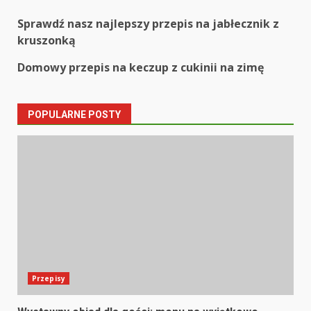
Post
Sprawdź nasz najlepszy przepis na jabłecznik z
kruszonką
navigation
Domowy przepis na keczup z cukinii na zimę
POPULARNE POSTY
Przepisy