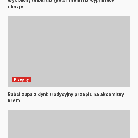
Wystawny obiad dla gości: menu na wyjątkowe
okazje
Przepisy
Babci zupa z dyni: tradycyjny przepis na aksamitny
krem