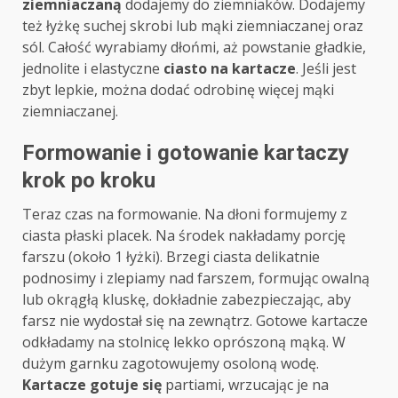
ziemniaczaną
dodajemy do ziemniaków. Dodajemy
też łyżkę suchej skrobi lub mąki ziemniaczanej oraz
sól. Całość wyrabiamy dłońmi, aż powstanie gładkie,
jednolite i elastyczne
ciasto na kartacze
. Jeśli jest
zbyt lepkie, można dodać odrobinę więcej mąki
ziemniaczanej.
Formowanie i gotowanie kartaczy
krok po kroku
Teraz czas na formowanie. Na dłoni formujemy z
ciasta płaski placek. Na środek nakładamy porcję
farszu (około 1 łyżki). Brzegi ciasta delikatnie
podnosimy i zlepiamy nad farszem, formując owalną
lub okrągłą kluskę, dokładnie zabezpieczając, aby
farsz nie wydostał się na zewnątrz. Gotowe kartacze
odkładamy na stolnicę lekko oprószoną mąką. W
dużym garnku zagotowujemy osoloną wodę.
Kartacze gotuje się
partiami, wrzucając je na