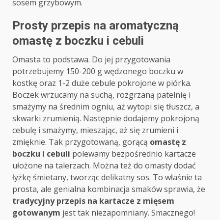
sosem grzybowym.
Prosty przepis na aromatyczną
omastę z boczku i cebuli
Omasta to podstawa. Do jej przygotowania
potrzebujemy 150-200 g wędzonego boczku w
kostkę oraz 1-2 duże cebule pokrojone w piórka.
Boczek wrzucamy na suchą, rozgrzaną patelnię i
smażymy na średnim ogniu, aż wytopi się tłuszcz, a
skwarki zrumienią. Następnie dodajemy pokrojoną
cebulę i smażymy, mieszając, aż się zrumieni i
zmięknie. Tak przygotowaną, gorącą
omastę z
boczku i cebuli
polewamy bezpośrednio kartacze
ułożone na talerzach. Można też do omasty dodać
łyżkę śmietany, tworząc delikatny sos. To właśnie ta
prosta, ale genialna kombinacja smaków sprawia, że
tradycyjny przepis na kartacze z mięsem
gotowanym
jest tak niezapomniany. Smacznego!