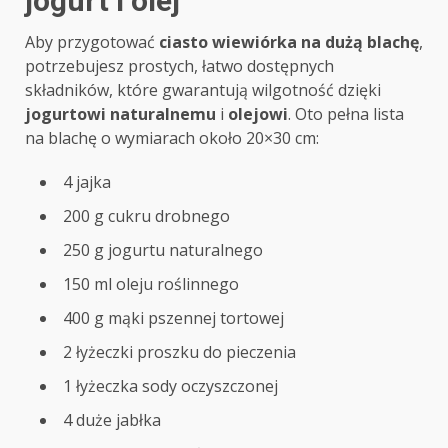
jogurt i olej
Aby przygotować
ciasto wiewiórka na dużą blachę
,
potrzebujesz prostych, łatwo dostępnych
składników, które gwarantują wilgotność dzięki
jogurtowi naturalnemu
i
olejowi
. Oto pełna lista
na blachę o wymiarach około 20×30 cm:
4 jajka
200 g cukru drobnego
250 g jogurtu naturalnego
150 ml oleju roślinnego
400 g mąki pszennej tortowej
2 łyżeczki proszku do pieczenia
1 łyżeczka sody oczyszczonej
4 duże jabłka