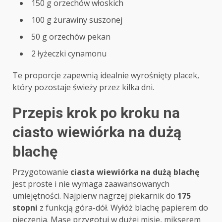
150 g orzechów włoskich
100 g żurawiny suszonej
50 g orzechów pekan
2 łyżeczki cynamonu
Te proporcje zapewnią idealnie wyrośnięty placek,
który pozostaje świeży przez kilka dni.
Przepis krok po kroku na
ciasto wiewiórka na dużą
blachę
Przygotowanie
ciasta wiewiórka na dużą blachę
jest proste i nie wymaga zaawansowanych
umiejętności. Najpierw nagrzej piekarnik do
175
stopni
z funkcją góra-dół. Wyłóż blachę papierem do
pieczenia. Masę przygotuj w dużej misie, mikserem