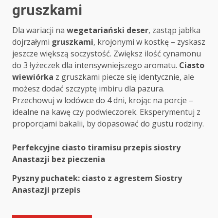
gruszkami
Dla wariacji na
wegetariański deser
, zastąp jabłka
dojrzałymi
gruszkami
, krojonymi w kostkę – zyskasz
jeszcze większą soczystość. Zwiększ ilość cynamonu
do 3 łyżeczek dla intensywniejszego aromatu.
Ciasto
wiewiórka
z gruszkami piecze się identycznie, ale
możesz dodać szczyptę imbiru dla pazura.
Przechowuj w lodówce do 4 dni, krojąc na porcje –
idealne na kawę czy podwieczorek. Eksperymentuj z
proporcjami bakalii, by dopasować do gustu rodziny.
Post
Perfekcyjne ciasto tiramisu przepis siostry
Anastazji bez pieczenia
navigation
Pyszny puchatek: ciasto z agrestem Siostry
Anastazji przepis