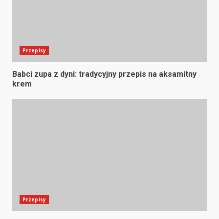
Przepisy
Babci zupa z dyni: tradycyjny przepis na aksamitny
krem
Przepisy