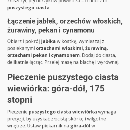
zniszczyć pęcherzyków powietrza – to klucz do
puszystego ciasta
.
Łączenie jabłek, orzechów włoskich,
żurawiny, pekan i cynamonu
Obierz i pokrój
jabłka
w kostkę, wymieszaj z
posiekanymi
orzechami włoskimi
,
żurawiną
,
orzechami pekan
i
cynamonem
. Dodaj do ciasta,
delikatnie łącząc. Przelej masę na blachę i wyrównaj.
Pieczenie puszystego ciasta
wiewiórka: góra-dół, 175
stopni
Pieczenie
puszystego ciasta wiewiórka
wymaga
precyzji, by uzyskać złocistą skórkę i wilgotne
wnętrze. Ustaw piekarnik na
góra-dół
w