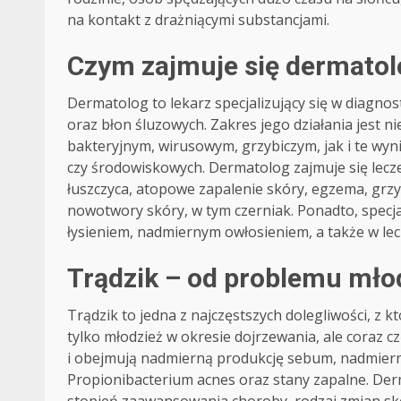
na kontakt z drażniącymi substancjami.
Czym zajmuje się dermatol
Dermatolog to lekarz specjalizujący się w diagnost
oraz błon śluzowych. Zakres jego działania jest 
bakteryjnym, wirusowym, grzybiczym, jak i te wy
czy środowiskowych. Dermatolog zajmuje się lecze
łuszczyca, atopowe zapalenie skóry, egzema, grzyb
nowotwory skóry, w tym czerniak. Ponadto, spec
łysieniem, nadmiernym owłosieniem, a także w le
Trądzik – od problemu mło
Trądzik to jedna z najczęstszych dolegliwości, z k
tylko młodzież w okresie dojrzewania, ale coraz c
i obejmują nadmierną produkcję sebum, nadmier
Propionibacterium acnes oraz stany zapalne. Der
stopień zaawansowania choroby, rodzaj zmian sk