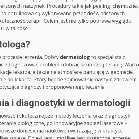
zerzonych naczynek. Procedury takie jak peelingi chemiczne,
ksyna botulinowa są wykonywane przez doświadczonych
uteczność terapii. Celem jest nie tylko poprawa wyglądu,
i witalności.
tologa?
 procesie leczenia. Dobry
dermatolog
to specjalista z
ie zdiagnozować problem i dobrać skuteczną terapię. Warto
kacje lekarza, a także na atmosferę panującą w gabinecie.
nie do lekarza, który będzie zajmował się naszym zdrowiem.
 dotyczące diagnozy i proponowanego leczenia.
a i diagnostyki w dermatologii
 nowsze i skuteczniejsze metody leczenia oraz diagnostyki.
rapie biologiczne, po innowacyjne zabiegi laserowe –
owsze doniesienia naukowe i wdrażają je w praktyce
liwą opiekę. Dzięki temu możliwe jest skuteczne leczenie