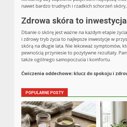
nawet bardzo trudnych i rzadkich schorzeń skóry, 
Zdrowa skóra to inwestycja
Dbanie o skórę jest ważne na każdym etapie życi
i zdrowy tryb życia to najlepsze inwestycje w prz
skórą na długie lata. Nie lekceważ symptomów, któ
pewnością przyniesie to pozytywne rezultaty. Pami
także ogólnego samopoczucia i komfortu.
Post
Ćwiczenia oddechowe: klucz do spokoju i zdro
navigation
POPULARNE POSTY