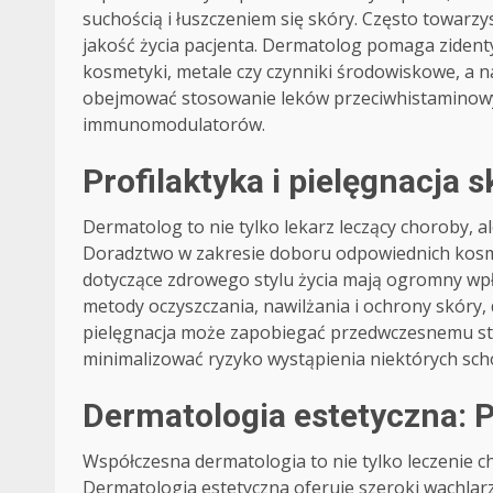
suchością i łuszczeniem się skóry. Często towarz
jakość życia pacjenta. Dermatolog pomaga zidenty
kosmetyki, metale czy czynniki środowiskowe, a 
obejmować stosowanie leków przeciwhistaminowyc
immunomodulatorów.
Profilaktyka i pielęgnacja
Dermatolog to nie tylko lekarz leczący choroby, ale
Doradztwo w zakresie doboru odpowiednich kosm
dotyczące zdrowego stylu życia mają ogromny wpł
metody oczyszczania, nawilżania i ochrony skóry,
pielęgnacja może zapobiegać przedwczesnemu sta
minimalizować ryzyko wystąpienia niektórych sch
Dermatologia estetyczna: P
Współczesna dermatologia to nie tylko leczenie c
Dermatologia estetyczna oferuje szeroki wachlar