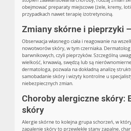
obejmować preparaty miejscowe (żele, kremy, loti
przypadkach nawet terapię izotretynoiną.
Zmiany skórne i pieprzyki 
Obserwacja własnego ciała i reagowanie na wszelk
nowotworów skóry, w tym czerniaka. Dermatolog je
barwnikowych, czyli pieprzyków. Szczególną uwagę 
wielkość, krwawią, swędzą lub są nierównomier
dermatologa, pozwala na dokładną analizę struktu
samobadanie skóry i wizyty kontrolne u specjalis
niebezpiecznych zmian.
Choroby alergiczne skóry: 
skóry
Alergie skórne to kolejna grupa schorzeń, w któ
zapalenie skóry to przewlekłe stany zapalne, cha