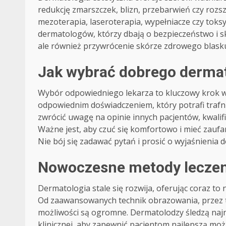
redukcję zmarszczek, blizn, przebarwień czy rozs
mezoterapia, laseroterapia, wypełniacze czy to
dermatologów, którzy dbają o bezpieczeństwo i sk
ale również przywrócenie skórze zdrowego blasku 
Jak wybrać dobrego derma
Wybór odpowiedniego lekarza to kluczowy krok w
odpowiednim doświadczeniem, który potrafi trafn
zwrócić uwagę na opinie innych pacjentów, kwalifi
Ważne jest, aby czuć się komfortowo i mieć zaufa
Nie bój się zadawać pytań i prosić o wyjaśnienia
Nowoczesne metody leczeni
Dermatologia stale się rozwija, oferując coraz to
Od zaawansowanych technik obrazowania, przez te
możliwości są ogromne. Dermatolodzy śledzą najn
klinicznej, aby zapewnić pacjentom najlepszą moż