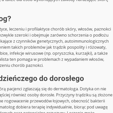
og?
yce, leczeniu i profilaktyce chorób skóry, włosów, paznokci
niezwykle szeroki i obejmuje zarówno schorzenia o podłożu
nikające z czynników genetycznych, autoimmunologicznych
niem takich problemów jak trądzik pospolity i różowaty,
ice, infekcje wirusowe (np. opryszczka, kurzajki), a także
jalista ten pomaga w problemach z wypadaniem włosów,
czeniu chorób paznokci.
dzieńczego do dorosłego
tórą pacjenci zgłaszają się do dermatologa. Dotyka on nie
zęściej również osoby dorosłe. Przyczyny trądziku są złożone
ne rogowacenie przewodów łojowych, obecność bakterii
matolog dobiera terapię indywidualnie, biorąc pod uwagę
órnych oraz potencjalne przyczyny. Leczenie może