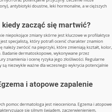
ony), antybiotyki doustne, leki hormonalne, a w cięższych
– kiedy zacząć się martwić?
ie niepokojące zmiany skórne jest kluczowe w profilaktyce
st specjalistą, który potrafi ocenić charakter znamion
należy zwrócić na pieprzyki, które zmieniają kształt, kolor,
ne. Badanie dermatoskopowe, wykonywane przez
ry znamienia i ocenę ryzyka jego złośliwości. Regularne
ty są niezwykle ważne dla wczesnego wykrycia potencjalnie
Egzema i atopowe zapalenie
rych pomoc dermatologa jest nieoceniona. Egzema i atopowe
rakteryzujące się silnym świądem, zaczerwienieniem,