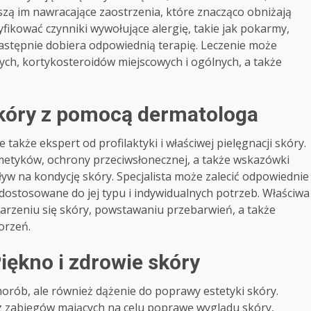
yszą im nawracające zaostrzenia, które znacząco obniżają
fikować czynniki wywołujące alergię, takie jak pokarmy,
następnie dobiera odpowiednią terapię. Leczenie może
h, kortykosteroidów miejscowych i ogólnych, a także
 skóry z pomocą dermatologa
 także ekspert od profilaktyki i właściwej pielęgnacji skóry.
etyków, ochrony przeciwsłonecznej, a także wskazówki
yw na kondycję skóry. Specjalista może zalecić odpowiednie
 dostosowane do jej typu i indywidualnych potrzeb. Właściwa
rzeniu się skóry, powstawaniu przebarwień, a także
orzeń.
iękno i zdrowie skóry
horób, ale również dążenie do poprawy estetyki skóry.
z zabiegów mających na celu poprawę wyglądu skóry,