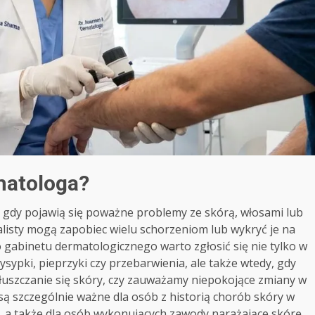
matologa?
 gdy pojawią się poważne problemy ze skórą, włosami lub
jalisty mogą zapobiec wielu schorzeniom lub wykryć je na
o gabinetu dermatologicznego warto zgłosić się nie tylko w
ysypki, pieprzyki czy przebarwienia, ale także wtedy, gdy
uszczanie się skóry, czy zauważamy niepokojące zmiany w
są szczególnie ważne dla osób z historią chorób skóry w
u, a także dla osób wykonujących zawody narażające skórę