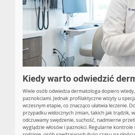
Kiedy warto odwiedzić der
Wiele osób odwiedza dermatologa dopiero wtedy,
paznokciami. Jednak profilaktyczne wizyty u spec
wczesnym etapie, co znacząco ułatwia leczenie. D
przypadku widocznych zmian, takich jak trądzik, w
odczuwamy swędzenie, suchość, nadmierne przetł
wyglądzie włosów i paznokci. Regularne kontrole 
rodzinie, osób spędzających dużo czasu na słońc