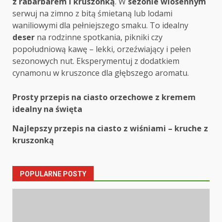
z rabarbarem i kruszonką
. W
sezonie wiosennym
serwuj na zimno z bitą śmietaną lub lodami
waniliowymi dla pełniejszego smaku. To idealny
deser
na rodzinne spotkania, pikniki czy
popołudniową kawę – lekki, orzeźwiający i pełen
sezonowych nut. Eksperymentuj z dodatkiem
cynamonu w kruszonce dla głębszego aromatu.
Post
Prosty przepis na ciasto orzechowe z kremem
idealny na święta
navigation
Najlepszy przepis na ciasto z wiśniami – kruche z
kruszonką
POPULARNE POSTY