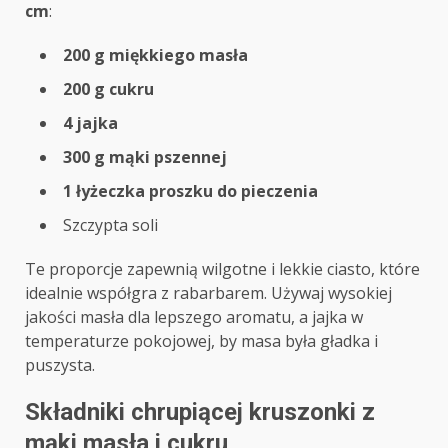
cm
:
200 g miękkiego masła
200 g cukru
4 jajka
300 g mąki pszennej
1 łyżeczka proszku do pieczenia
Szczypta soli
Te proporcje zapewnią wilgotne i lekkie ciasto, które
idealnie współgra z rabarbarem. Używaj wysokiej
jakości masła dla lepszego aromatu, a jajka w
temperaturze pokojowej, by masa była gładka i
puszysta.
Składniki chrupiącej kruszonki z
mąki masła i cukru