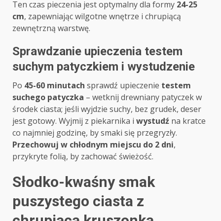
Ten czas pieczenia jest optymalny dla formy
24-25
cm
, zapewniając wilgotne wnętrze i chrupiącą
zewnętrzną warstwę.
Sprawdzanie upieczenia testem
suchym patyczkiem i wystudzenie
Po
45-60 minutach
sprawdź upieczenie
testem
suchego patyczka
– wetknij drewniany patyczek w
środek ciasta; jeśli wyjdzie suchy, bez grudek, deser
jest gotowy. Wyjmij z piekarnika i
wystudź
na kratce
co najmniej godzinę, by smaki się przegryzły.
Przechowuj w chłodnym miejscu do 2 dni
,
przykryte folią, by zachować świeżość.
Słodko-kwaśny smak
puszystego ciasta z
chrupiącą kruszonką