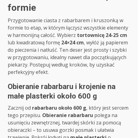
formie
Przygotowanie ciasta z rabarbarem i kruszonką w
formie to etap, w którym łączysz wszystkie elementy
w harmonijną całość. Wybierz
tortownicę 24-25 cm
lub kwadratową formę
24×24 cm
, wyłóż ją papierem
do pieczenia i natłuść. Ten deser jest prosty i szybki
w przygotowaniu, idealny nawet dla początkujących
piekarzy. Postępuj według kroków, by uzyskać
perfekcyjny efekt.
Obieranie rabarbaru i krojenie na
małe plasterki około 600 g
Zacznij od
rabarbaru około 600 g
, który jest sercem
tego przepisu.
Obieranie rabarbaru
polega na
usunięciu zewnętrznej, twardej skórki za pomocą
obieraczki – to usuwa gorzki posmak i ułatwia
trawienie. Pokrój łodygi na
małe plasterki
o