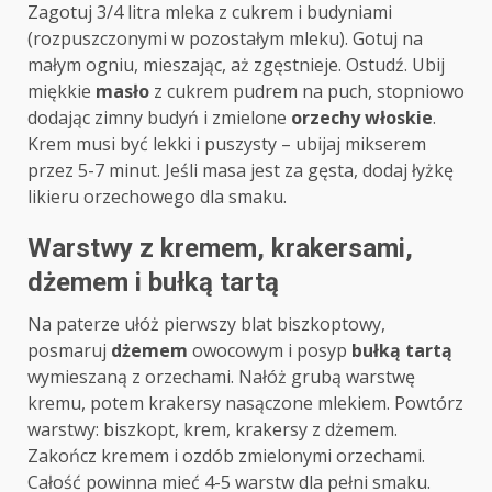
Zagotuj 3/4 litra mleka z cukrem i budyniami
(rozpuszczonymi w pozostałym mleku). Gotuj na
małym ogniu, mieszając, aż zgęstnieje. Ostudź. Ubij
miękkie
masło
z cukrem pudrem na puch, stopniowo
dodając zimny budyń i zmielone
orzechy włoskie
.
Krem musi być lekki i puszysty – ubijaj mikserem
przez 5-7 minut. Jeśli masa jest za gęsta, dodaj łyżkę
likieru orzechowego dla smaku.
Warstwy z kremem, krakersami,
dżemem i bułką tartą
Na paterze ułóż pierwszy blat biszkoptowy,
posmaruj
dżemem
owocowym i posyp
bułką tartą
wymieszaną z orzechami. Nałóż grubą warstwę
kremu, potem krakersy nasączone mlekiem. Powtórz
warstwy: biszkopt, krem, krakersy z dżemem.
Zakończ kremem i ozdób zmielonymi orzechami.
Całość powinna mieć 4-5 warstw dla pełni smaku.