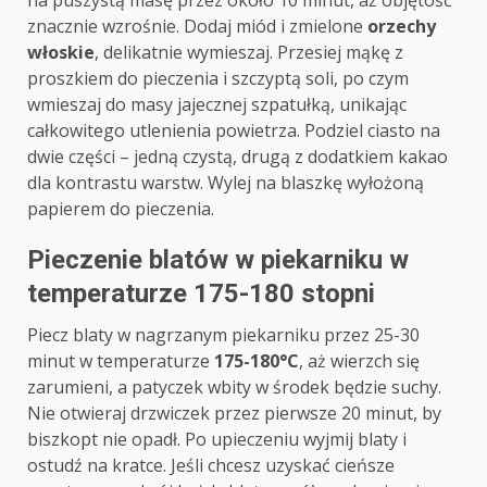
na puszystą masę przez około 10 minut, aż objętość
znacznie wzrośnie. Dodaj miód i zmielone
orzechy
włoskie
, delikatnie wymieszaj. Przesiej mąkę z
proszkiem do pieczenia i szczyptą soli, po czym
wmieszaj do masy jajecznej szpatułką, unikając
całkowitego utlenienia powietrza. Podziel ciasto na
dwie części – jedną czystą, drugą z dodatkiem kakao
dla kontrastu warstw. Wylej na blaszkę wyłożoną
papierem do pieczenia.
Pieczenie blatów w piekarniku w
temperaturze 175-180 stopni
Piecz blaty w nagrzanym piekarniku przez 25-30
minut w temperaturze
175-180°C
, aż wierzch się
zarumieni, a patyczek wbity w środek będzie suchy.
Nie otwieraj drzwiczek przez pierwsze 20 minut, by
biszkopt nie opadł. Po upieczeniu wyjmij blaty i
ostudź na kratce. Jeśli chcesz uzyskać cieńsze