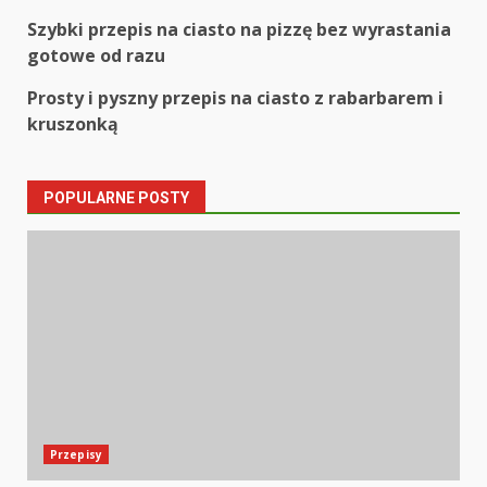
Post
Szybki przepis na ciasto na pizzę bez wyrastania
gotowe od razu
navigation
Prosty i pyszny przepis na ciasto z rabarbarem i
kruszonką
POPULARNE POSTY
Przepisy