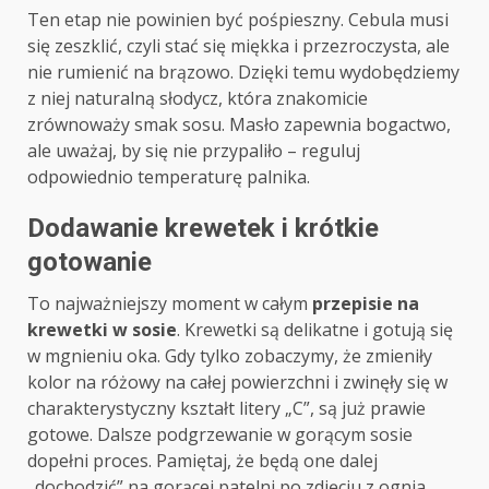
Ten etap nie powinien być pośpieszny. Cebula musi
się zeszklić, czyli stać się miękka i przezroczysta, ale
nie rumienić na brązowo. Dzięki temu wydobędziemy
z niej naturalną słodycz, która znakomicie
zrównoważy smak sosu. Masło zapewnia bogactwo,
ale uważaj, by się nie przypaliło – reguluj
odpowiednio temperaturę palnika.
Dodawanie krewetek i krótkie
gotowanie
To najważniejszy moment w całym
przepisie na
krewetki w sosie
. Krewetki są delikatne i gotują się
w mgnieniu oka. Gdy tylko zobaczymy, że zmieniły
kolor na różowy na całej powierzchni i zwinęły się w
charakterystyczny kształt litery „C”, są już prawie
gotowe. Dalsze podgrzewanie w gorącym sosie
dopełni proces. Pamiętaj, że będą one dalej
„dochodzić” na gorącej patelni po zdjęciu z ognia,