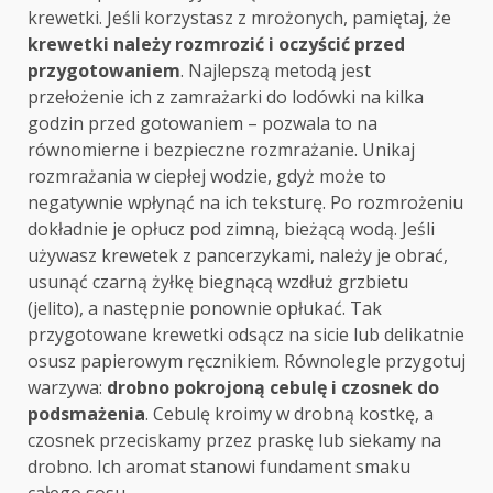
krewetki. Jeśli korzystasz z mrożonych, pamiętaj, że
krewetki należy rozmrozić i oczyścić przed
przygotowaniem
. Najlepszą metodą jest
przełożenie ich z zamrażarki do lodówki na kilka
godzin przed gotowaniem – pozwala to na
równomierne i bezpieczne rozmrażanie. Unikaj
rozmrażania w ciepłej wodzie, gdyż może to
negatywnie wpłynąć na ich teksturę. Po rozmrożeniu
dokładnie je opłucz pod zimną, bieżącą wodą. Jeśli
używasz krewetek z pancerzykami, należy je obrać,
usunąć czarną żyłkę biegnącą wzdłuż grzbietu
(jelito), a następnie ponownie opłukać. Tak
przygotowane krewetki odsącz na sicie lub delikatnie
osusz papierowym ręcznikiem. Równolegle przygotuj
warzywa:
drobno pokrojoną cebulę i czosnek do
podsmażenia
. Cebulę kroimy w drobną kostkę, a
czosnek przeciskamy przez praskę lub siekamy na
drobno. Ich aromat stanowi fundament smaku