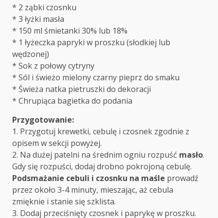
* 2 ząbki czosnku
* 3 łyżki masła
* 150 ml śmietanki 30% lub 18%
* 1 łyżeczka papryki w proszku (słodkiej lub
wędzonej)
* Sok z połowy cytryny
* Sól i świeżo mielony czarny pieprz do smaku
* Świeża natka pietruszki do dekoracji
* Chrupiąca bagietka do podania
Przygotowanie:
1. Przygotuj krewetki, cebulę i czosnek zgodnie z
opisem w sekcji powyżej.
2. Na dużej patelni na średnim ogniu rozpuść
masło
.
Gdy się rozpuści, dodaj drobno pokrojoną cebulę.
Podsmażanie cebuli i czosnku na maśle
prowadź
przez około 3-4 minuty, mieszając, aż cebula
zmięknie i stanie się szklista.
3. Dodaj przeciśnięty czosnek i paprykę w proszku.