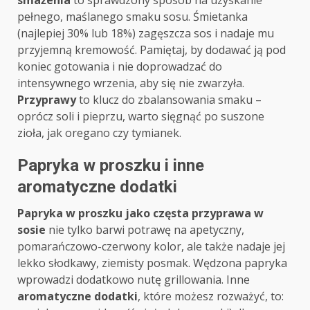
smażenia
to sprawdzony sposób na uzyskanie
pełnego, maślanego smaku sosu. Śmietanka
(najlepiej 30% lub 18%) zagęszcza sos i nadaje mu
przyjemną kremowość. Pamiętaj, by dodawać ją pod
koniec gotowania i nie doprowadzać do
intensywnego wrzenia, aby się nie zwarzyła.
Przyprawy
to klucz do zbalansowania smaku –
oprócz soli i pieprzu, warto sięgnąć po suszone
zioła, jak oregano czy tymianek.
Papryka w proszku i inne
aromatyczne dodatki
Papryka w proszku jako częsta przyprawa w
sosie
nie tylko barwi potrawę na apetyczny,
pomarańczowo-czerwony kolor, ale także nadaje jej
lekko słodkawy, ziemisty posmak. Wędzona papryka
wprowadzi dodatkowo nutę grillowania. Inne
aromatyczne dodatki
, które możesz rozważyć, to: