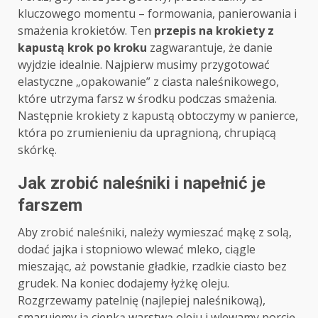
kluczowego momentu – formowania, panierowania i
smażenia krokietów. Ten
przepis na krokiety z
kapustą krok po kroku
zagwarantuje, że danie
wyjdzie idealnie. Najpierw musimy przygotować
elastyczne „opakowanie” z ciasta naleśnikowego,
które utrzyma farsz w środku podczas smażenia.
Następnie krokiety z kapustą obtoczymy w panierce,
która po zrumienieniu da upragnioną, chrupiącą
skórkę.
Jak zrobić naleśniki i napełnić je
farszem
Aby zrobić naleśniki, należy wymieszać mąkę z solą,
dodać jajka i stopniowo wlewać mleko, ciągle
mieszając, aż powstanie gładkie, rzadkie ciasto bez
grudek. Na koniec dodajemy łyżkę oleju.
Rozgrzewamy patelnię (najlepiej naleśnikową),
smarujemy ją cienką warstwą oleju i wlewamy porcję