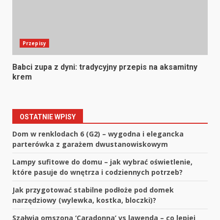
Przepisy
Babci zupa z dyni: tradycyjny przepis na aksamitny
krem
OSTATNIE WPISY
Dom w renklodach 6 (G2) – wygodna i elegancka
parterówka z garażem dwustanowiskowym
Lampy sufitowe do domu – jak wybrać oświetlenie,
które pasuje do wnętrza i codziennych potrzeb?
Jak przygotować stabilne podłoże pod domek
narzędziowy (wylewka, kostka, bloczki)?
Szałwia omszona ‘Caradonna’ vs lawenda – co lepiej