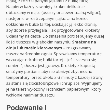
mąką, z roztrzepanymi jajkami i z bułką tartą.
Najpierw każdy zawinięty kroket delikatnie
obtaczamy w mące (osuszy ona ewentualną wilgoć),
następnie w roztrzepanym jajku, a na koniec
dokładnie w bułce tartej, uciskając ją lekko dłonią,
aby dobrze przylegała. Tak przygotowane krokiety
układamy na desce. Do smażenia potrzebujemy dużej
ilości tłuszczu w głębokim naczyniu.
Smażone na
oleju lub maśle klarowanym
– rozgrzewamy
tłuszcz na średnim ogniu. Sprawdzamy temperaturę,
wrzucając odrobinę bułki tartej – jeśli zaczyna się
rumienić, tłuszcz jest gotowy. Krokiety z kapustą
smażymy partiami, aby nie obniżyć zbyt mocno
temperatury, przez około 2-3 minuty z każdej strony,
aż staną się złocistobrązowe i chrupiące. Wyjmujemy
je na talerz wyłożony ręcznikiem papierowym, który
wchłonie nadmiar tłuszczu.
Podawanie i