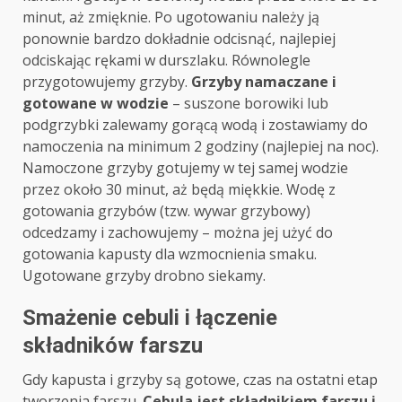
minut, aż zmięknie. Po ugotowaniu należy ją
ponownie bardzo dokładnie odcisnąć, najlepiej
odciskając rękami w durszlaku. Równolegle
przygotowujemy grzyby.
Grzyby namaczane i
gotowane w wodzie
– suszone borowiki lub
podgrzybki zalewamy gorącą wodą i zostawiamy do
namoczenia na minimum 2 godziny (najlepiej na noc).
Namoczone grzyby gotujemy w tej samej wodzie
przez około 30 minut, aż będą miękkie. Wodę z
gotowania grzybów (tzw. wywar grzybowy)
odcedzamy i zachowujemy – można jej użyć do
gotowania kapusty dla wzmocnienia smaku.
Ugotowane grzyby drobno siekamy.
Smażenie cebuli i łączenie
składników farszu
Gdy kapusta i grzyby są gotowe, czas na ostatni etap
tworzenia farszu.
Cebula jest składnikiem farszu i