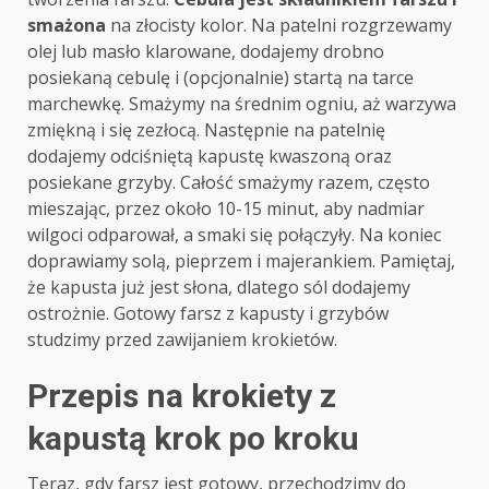
smażona
na złocisty kolor. Na patelni rozgrzewamy
olej lub masło klarowane, dodajemy drobno
posiekaną cebulę i (opcjonalnie) startą na tarce
marchewkę. Smażymy na średnim ogniu, aż warzywa
zmiękną i się zezłocą. Następnie na patelnię
dodajemy odciśniętą kapustę kwaszoną oraz
posiekane grzyby. Całość smażymy razem, często
mieszając, przez około 10-15 minut, aby nadmiar
wilgoci odparował, a smaki się połączyły. Na koniec
doprawiamy solą, pieprzem i majerankiem. Pamiętaj,
że kapusta już jest słona, dlatego sól dodajemy
ostrożnie. Gotowy farsz z kapusty i grzybów
studzimy przed zawijaniem krokietów.
Przepis na krokiety z
kapustą krok po kroku
Teraz, gdy farsz jest gotowy, przechodzimy do