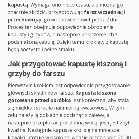
kapustą
. Wymaga ono nieco czasu, ale można go
znacznie skrócić, przygotowując
farsz wcześniej i
przechowując
go w lodówce nawet przez 2 dni.
Proces ten obejmuje odpowiednie obrobienie
kapusty i grzybów, a następnie połączenie ich z
podsmażoną cebulą. Dzięki temu krokiety z kapustą
będą soczyste i pełne smaku.
Jak przygotować kapustę kiszoną i
grzyby do farszu
Pierwszym krokiem jest odpowiednie przygotowanie
głównych składników farszu.
Kapusta kiszona
gotowana przed obróbką
jest konieczna, aby stała
się miękka i straciła nadmierną kwasowość. W tym
celu należy ją dokładnie odcisnąć z zalewy, a
następnie przepłukać pod zimną wodą, jeśli jest zbyt
kwaśna. Następnie kapustę kroi się na mniejsze
kawałki i gotuje w osolonej wodzie przez około 20-30