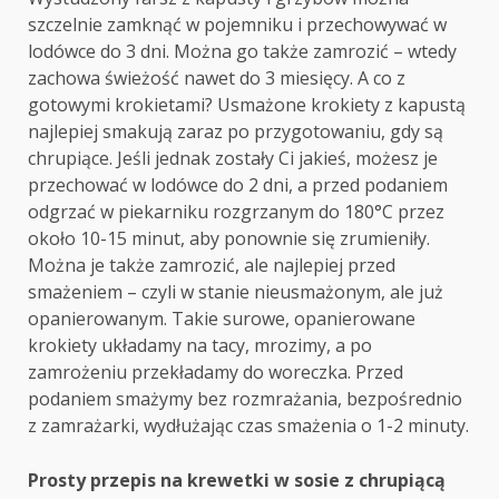
szczelnie zamknąć w pojemniku i przechowywać w
lodówce do 3 dni. Można go także zamrozić – wtedy
zachowa świeżość nawet do 3 miesięcy. A co z
gotowymi krokietami? Usmażone krokiety z kapustą
najlepiej smakują zaraz po przygotowaniu, gdy są
chrupiące. Jeśli jednak zostały Ci jakieś, możesz je
przechować w lodówce do 2 dni, a przed podaniem
odgrzać w piekarniku rozgrzanym do 180°C przez
około 10-15 minut, aby ponownie się zrumieniły.
Można je także zamrozić, ale najlepiej przed
smażeniem – czyli w stanie nieusmażonym, ale już
opanierowanym. Takie surowe, opanierowane
krokiety układamy na tacy, mrozimy, a po
zamrożeniu przekładamy do woreczka. Przed
podaniem smażymy bez rozmrażania, bezpośrednio
z zamrażarki, wydłużając czas smażenia o 1-2 minuty.
Post
Prosty przepis na krewetki w sosie z chrupiącą