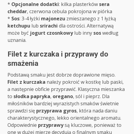
*
Opcjonalne dodatki
: kilka plasterków
sera
cheddar
, czerwona cebula pokrojona w piórka
*
Sos
: 3-4 łyżki
majonezu
zmieszanego z 1 łyżką
ketchupu
lub
srirachi
dla ostrości. Alternatywą
może być
jogurt czosnkowy
lub inny
sos
według
uznania.
Filet z kurczaka i przyprawy do
smażenia
Podstawą smaku jest dobrze doprawione mięso.
Filet z kurczaka
należy pokroić w kostkę lub paski,
a następnie obficie przyprawić. Klasyczna mieszanka
to
słodka papryka
,
oregano
, sól i pieprz. Dla
miłośników bardziej wyrazistych smaków świetnie
sprawdzi się
przyprawa gyros
, która nada daniu
charakterystycznego, lekko orientalnego aromatu.
Odpowiednie
przyprawy
są kluczowe, ponieważ to
one w dużej mierze decydują o finalnym smaku