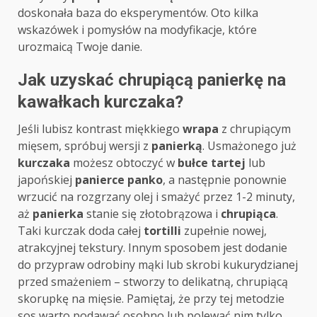
doskonała baza do eksperymentów. Oto kilka
wskazówek i pomysłów na modyfikacje, które
urozmaicą Twoje danie.
Jak uzyskać chrupiącą panierkę na
kawałkach kurczaka?
Jeśli lubisz kontrast miękkiego
wrapa
z chrupiącym
mięsem, spróbuj wersji z
panierką
. Usmażonego już
kurczaka
możesz obtoczyć w
bułce tartej
lub
japońskiej
panierce panko
, a następnie ponownie
wrzucić na rozgrzany olej i smażyć przez 1-2 minuty,
aż
panierka
stanie się złotobrązowa i
chrupiąca
.
Taki kurczak doda całej
tortilli
zupełnie nowej,
atrakcyjnej tekstury. Innym sposobem jest dodanie
do przypraw odrobiny mąki lub skrobi kukurydzianej
przed smażeniem – stworzy to delikatną, chrupiącą
skorupkę na mięsie. Pamiętaj, że przy tej metodzie
sos warto podawać osobno lub polewać nim tylko