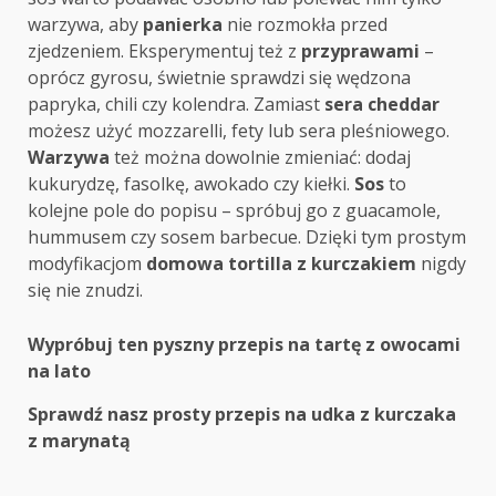
warzywa, aby
panierka
nie rozmokła przed
zjedzeniem. Eksperymentuj też z
przyprawami
–
oprócz gyrosu, świetnie sprawdzi się wędzona
papryka, chili czy kolendra. Zamiast
sera cheddar
możesz użyć mozzarelli, fety lub sera pleśniowego.
Warzywa
też można dowolnie zmieniać: dodaj
kukurydzę, fasolkę, awokado czy kiełki.
Sos
to
kolejne pole do popisu – spróbuj go z guacamole,
hummusem czy sosem barbecue. Dzięki tym prostym
modyfikacjom
domowa tortilla z kurczakiem
nigdy
się nie znudzi.
Post
Wypróbuj ten pyszny przepis na tartę z owocami
na lato
navigation
Sprawdź nasz prosty przepis na udka z kurczaka
z marynatą