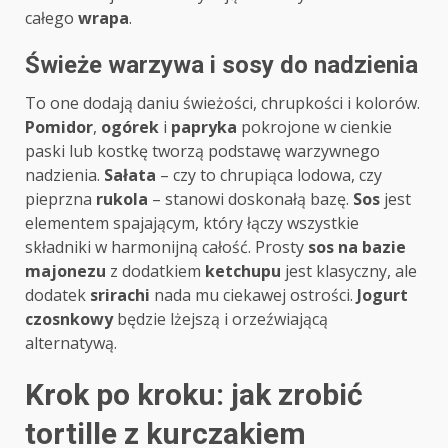
całego
wrapa
.
Świeże warzywa i sosy do nadzienia
To one dodają daniu świeżości, chrupkości i kolorów.
Pomidor
,
ogórek
i
papryka
pokrojone w cienkie
paski lub kostkę tworzą podstawę warzywnego
nadzienia.
Sałata
– czy to chrupiąca lodowa, czy
pieprzna
rukola
– stanowi doskonałą bazę.
Sos
jest
elementem spajającym, który łączy wszystkie
składniki w harmonijną całość. Prosty
sos na bazie
majonezu
z dodatkiem
ketchupu
jest klasyczny, ale
dodatek
srirachi
nada mu ciekawej ostrości.
Jogurt
czosnkowy
będzie lżejszą i orzeźwiającą
alternatywą.
Krok po kroku: jak zrobić
tortille z kurczakiem