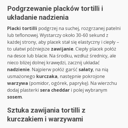
Podgrzewanie placków tortilli i
układanie nadzienia
Placki tortilli
podgrzej na suchej, rozgrzanej patelni
lub teflonowej. Wystarczy około 30-60 sekund z
każdej strony, aby placek stał się elastyczny i ciepły –
to ułatwi późniejsze
zawijanie
. Ciepły placek połóż
na desce lub blacie. Na środku, wzdłuż średnicy, ale
nieco bliżej dolnej krawędzi, zacznij układać
nadzienie
. Najpierw połóż garść
sałaty
, na nią
usmażonego
kurczaka
, następnie pokrojone
warzywa
(pomidor, ogórek, paprykę). Na wierzchu
dodaj plasterki
sera cheddar
i polej wybranym
sosem
.
Sztuka zawijania tortilli z
kurczakiem i warzywami