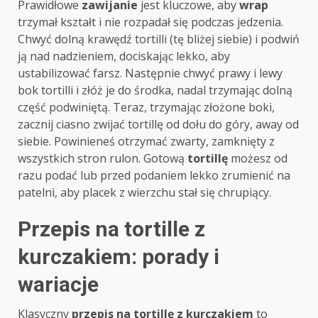
Prawidłowe
zawijanie
jest kluczowe, aby
wrap
trzymał kształt i nie rozpadał się podczas jedzenia.
Chwyć dolną krawędź tortilli (tę bliżej siebie) i podwiń
ją nad nadzieniem, dociskając lekko, aby
ustabilizować farsz. Następnie chwyć prawy i lewy
bok tortilli i złóż je do środka, nadal trzymając dolną
część podwiniętą. Teraz, trzymając złożone boki,
zacznij ciasno zwijać tortillę od dołu do góry, away od
siebie. Powinieneś otrzymać zwarty, zamknięty z
wszystkich stron rulon. Gotową
tortillę
możesz od
razu podać lub przed podaniem lekko zrumienić na
patelni, aby placek z wierzchu stał się chrupiący.
Przepis na tortille z
kurczakiem: porady i
wariacje
Klasyczny
przepis na tortillę z kurczakiem
to