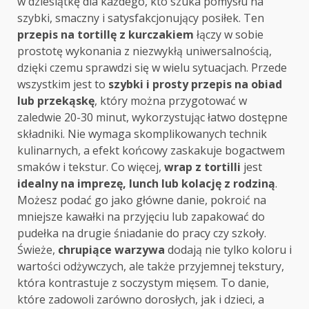
w dziesiątkę dla każdego, kto szuka pomysłu na
szybki, smaczny i satysfakcjonujący posiłek. Ten
przepis na tortillę z kurczakiem
łączy w sobie
prostotę wykonania z niezwykłą uniwersalnością,
dzięki czemu sprawdzi się w wielu sytuacjach. Przede
wszystkim jest to
szybki i prosty przepis na obiad
lub przekąskę
, który można przygotować w
zaledwie 20-30 minut, wykorzystując łatwo dostępne
składniki. Nie wymaga skomplikowanych technik
kulinarnych, a efekt końcowy zaskakuje bogactwem
smaków i tekstur. Co więcej,
wrap z tortilli
jest
idealny na imprezę, lunch lub kolację z rodziną
.
Możesz podać go jako główne danie, pokroić na
mniejsze kawałki na przyjęciu lub zapakować do
pudełka na drugie śniadanie do pracy czy szkoły.
Świeże,
chrupiące warzywa
dodają nie tylko koloru i
wartości odżywczych, ale także przyjemnej tekstury,
która kontrastuje z soczystym mięsem. To danie,
które zadowoli zarówno dorosłych, jak i dzieci, a