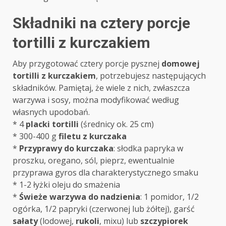
Składniki na cztery porcje
tortilli z kurczakiem
Aby przygotować cztery porcje pysznej
domowej
tortilli z kurczakiem
, potrzebujesz następujących
składników. Pamiętaj, że wiele z nich, zwłaszcza
warzywa i sosy, można modyfikować według
własnych upodobań.
* 4
placki tortilli
(średnicy ok. 25 cm)
* 300-400 g
filetu z kurczaka
*
Przyprawy do kurczaka
: słodka papryka w
proszku, oregano, sól, pieprz, ewentualnie
przyprawa gyros dla charakterystycznego smaku
* 1-2 łyżki oleju do smażenia
*
Świeże warzywa do nadzienia
: 1 pomidor, 1/2
ogórka, 1/2 papryki (czerwonej lub żółtej), garść
sałaty
(lodowej,
rukoli
, mixu) lub
szczypiorek