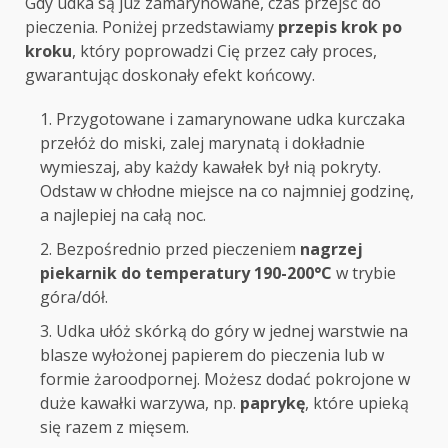
Gdy udka są już zamarynowane, czas przejść do
pieczenia. Poniżej przedstawiamy
przepis krok po
kroku
, który poprowadzi Cię przez cały proces,
gwarantując doskonały efekt końcowy.
Przygotowane i zamarynowane udka kurczaka
przełóż do miski, zalej marynatą i dokładnie
wymieszaj, aby każdy kawałek był nią pokryty.
Odstaw w chłodne miejsce na co najmniej godzinę,
a najlepiej na całą noc.
Bezpośrednio przed pieczeniem
nagrzej
piekarnik do temperatury 190-200°C
w trybie
góra/dół.
Udka ułóż skórką do góry w jednej warstwie na
blasze wyłożonej papierem do pieczenia lub w
formie żaroodpornej. Możesz dodać pokrojone w
duże kawałki warzywa, np.
paprykę
, które upieką
się razem z mięsem.