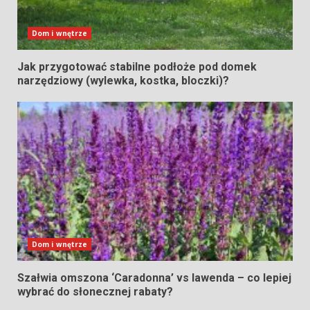
Dom i wnętrze
Jak przygotować stabilne podłoże pod domek
narzędziowy (wylewka, kostka, bloczki)?
Dom i wnętrze
Szałwia omszona ‘Caradonna’ vs lawenda – co lepiej
wybrać do słonecznej rabaty?