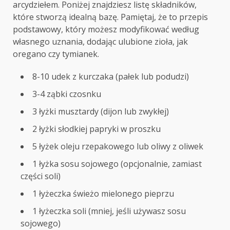
arcydziełem. Poniżej znajdziesz listę składników,
które stworzą idealną bazę. Pamiętaj, że to przepis
podstawowy, który możesz modyfikować według
własnego uznania, dodając ulubione zioła, jak
oregano czy tymianek.
8-10 udek z kurczaka (pałek lub podudzi)
3-4 ząbki czosnku
3 łyżki musztardy (dijon lub zwykłej)
2 łyżki słodkiej papryki w proszku
5 łyżek oleju rzepakowego lub oliwy z oliwek
1 łyżka sosu sojowego (opcjonalnie, zamiast
części soli)
1 łyżeczka świeżo mielonego pieprzu
1 łyżeczka soli (mniej, jeśli używasz sosu
sojowego)